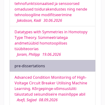
tehnofunktsionaalsed ja sensoorsed
omadused toidurakendustes ning nende
tehnoloogiline modifitseerimine
Jakobson, Kadi
30.06.2026
Datatypes with Symmetries in Homotopy
Type Theory. Sümmeetriatega
andmetüübid homotoopilises
tüübiteoorias
Joram, Philipp
19.06.2026
pre-dissertations
Advanced Condition Monitoring of High-
Voltage Circuit Breaker Utilising Machine
Learning. Kõrgepinge-võimsuslüliti
täiustatud seisundiseire masinõppe abil
Asefi, Sajjad
08.09.2026