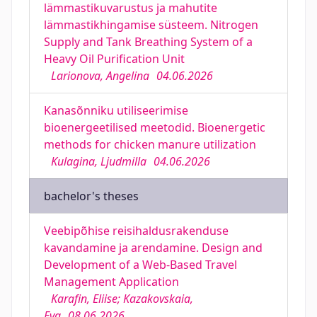
lämmastikuvarustus ja mahutite
lämmastikhingamise süsteem. Nitrogen
Supply and Tank Breathing System of a
Heavy Oil Purification Unit
Larionova, Angelina
04.06.2026
Kanasõnniku utiliseerimise
bioenergeetilised meetodid. Bioenergetic
methods for chicken manure utilization
Kulagina, Ljudmilla
04.06.2026
bachelor's theses
Veebipõhise reisihaldusrakenduse
kavandamine ja arendamine. Design and
Development of a Web-Based Travel
Management Application
Karafin, Eliise; Kazakovskaia,
Eva
08.06.2026