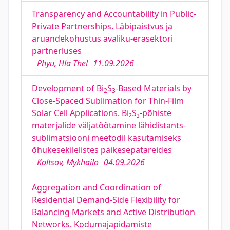
Transparency and Accountability in Public-
Private Partnerships. Läbipaistvus ja
aruandekohustus avaliku-erasektori
partnerluses
Phyu, Hla Thel
11.09.2026
Development of Bi
S
-Based Materials by
2
3
Close-Spaced Sublimation for Thin-Film
Solar Cell Applications. Bi₂S₃-põhiste
materjalide väljatöötamine lähidistants-
sublimatsiooni meetodil kasutamiseks
õhukesekilelistes päikesepatareides
Koltsov, Mykhailo
04.09.2026
Aggregation and Coordination of
Residential Demand-Side Flexibility for
Balancing Markets and Active Distribution
Networks. Kodumajapidamiste