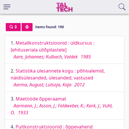
items found: 190
1.
Metallkonstruktsioonid : üldkursus :
[ehituseriala üliõpilastele]
Aare, Johannes; Kulbach, Valdek
1985
2.
Statistika ülesannete kogu : põhivalemid,
näidisülesanded, ülesanded, vastused
Aarma, August; Lutsoja, Kaja
2012
3.
Mäetööde õpperaamat
Aarmann, J.; Asson, J.; Feldweber, K.; Kark, J.; Vuht,
O.
1933
4.
Puitkonstruktsioonid : õppevahend