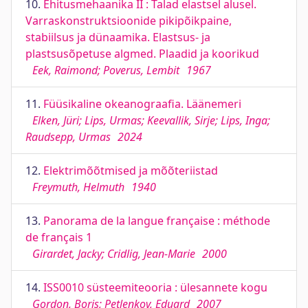
10.
Ehitusmehaanika II : Talad elastsel alusel.
Varraskonstruktsioonide pikipõikpaine,
stabiilsus ja dünaamika. Elastsus- ja
plastsusõpetuse algmed. Plaadid ja koorikud
Eek, Raimond; Poverus, Lembit
1967
11.
Füüsikaline okeanograafia. Läänemeri
Elken, Jüri; Lips, Urmas; Keevallik, Sirje; Lips, Inga;
Raudsepp, Urmas
2024
12.
Elektrimõõtmised ja mõõteriistad
Freymuth, Helmuth
1940
13.
Panorama de la langue française : méthode
de français 1
Girardet, Jacky; Cridlig, Jean-Marie
2000
14.
ISS0010 süsteemiteooria : ülesannete kogu
Gordon, Boris; Petlenkov, Eduard
2007