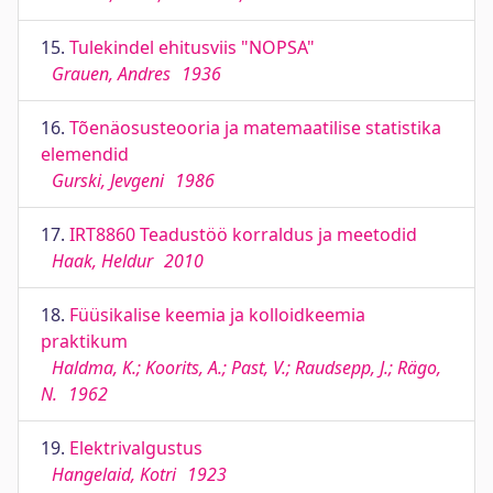
15.
Tulekindel ehitusviis "NOPSA"
Grauen, Andres
1936
16.
Tõenäosusteooria ja matemaatilise statistika
elemendid
Gurski, Jevgeni
1986
17.
IRT8860 Teadustöö korraldus ja meetodid
Haak, Heldur
2010
18.
Füüsikalise keemia ja kolloidkeemia
praktikum
Haldma, K.; Koorits, A.; Past, V.; Raudsepp, J.; Rägo,
N.
1962
19.
Elektrivalgustus
Hangelaid, Kotri
1923