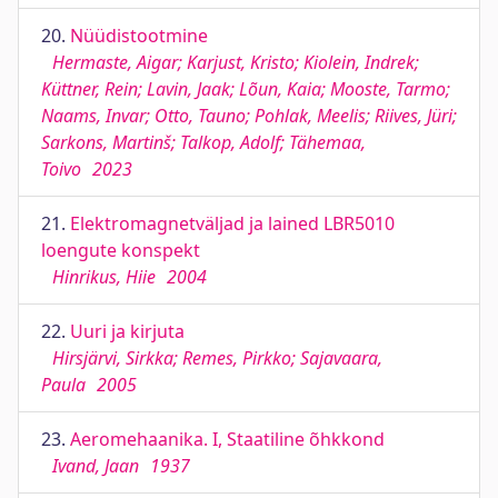
20.
Nüüdistootmine
Hermaste, Aigar; Karjust, Kristo; Kiolein, Indrek;
Küttner, Rein; Lavin, Jaak; Lõun, Kaia; Mooste, Tarmo;
Naams, Invar; Otto, Tauno; Pohlak, Meelis; Riives, Jüri;
Sarkons, Martinš; Talkop, Adolf; Tähemaa,
Toivo
2023
21.
Elektromagnetväljad ja lained LBR5010
loengute konspekt
Hinrikus, Hiie
2004
22.
Uuri ja kirjuta
Hirsjärvi, Sirkka; Remes, Pirkko; Sajavaara,
Paula
2005
23.
Aeromehaanika. I, Staatiline õhkkond
Ivand, Jaan
1937