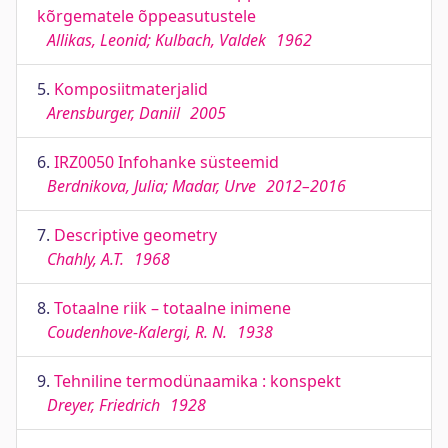
kõrgematele õppeasutustele
Allikas, Leonid; Kulbach, Valdek
1962
5.
Komposiitmaterjalid
Arensburger, Daniil
2005
6.
IRZ0050 Infohanke süsteemid
Berdnikova, Julia; Madar, Urve
2012–2016
7.
Descriptive geometry
Chahly, A.T.
1968
8.
Totaalne riik – totaalne inimene
Coudenhove-Kalergi, R. N.
1938
9.
Tehniline termodünaamika : konspekt
Dreyer, Friedrich
1928