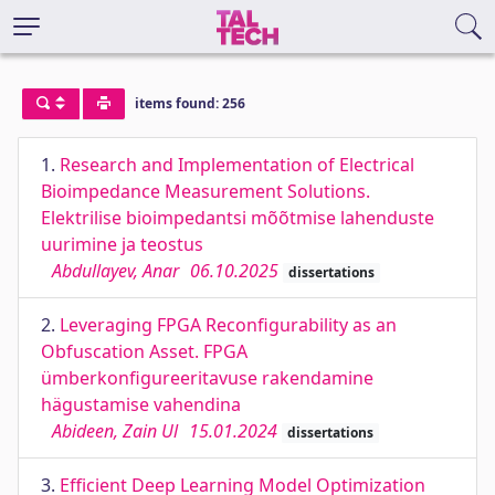
items found: 256
1.
Research and Implementation of Electrical
Bioimpedance Measurement Solutions.
Elektrilise bioimpedantsi mõõtmise lahenduste
uurimine ja teostus
Abdullayev, Anar
06.10.2025
dissertations
2.
Leveraging FPGA Reconfigurability as an
Obfuscation Asset. FPGA
ümberkonfigureeritavuse rakendamine
hägustamise vahendina
Abideen, Zain Ul
15.01.2024
dissertations
3.
Efficient Deep Learning Model Optimization