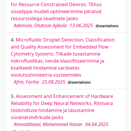
for Resource Constrained Devices. Tõhus
süvaõppe mudeli optimeerimine piiratud
ressurssidega seadmete jaoks
Ademola, Olutosin Ajibola
13.06.2025
dissertations
4.
Microﬂuidic Droplet Detection, Classiﬁcation
and Quality Assessment for Embedded Flow
Cytometry Systems. Tilkade tuvastamine
mikroﬂuidikas, nende klassiﬁtseerimine ja
kvaliteedi hindamine sardsetes
voolutsütomeetria süsteemides
Afrin, Fariha
25.08.2025
dissertations
5.
Assessment and Enhancement of Hardware
Reliability for Deep Neural Networks. Riistvara
töökindluse hindamine ja täiustamine
süvanärvivõrkude jaoks
Ahmadilivani, Mohammad Hasan
04.04.2025