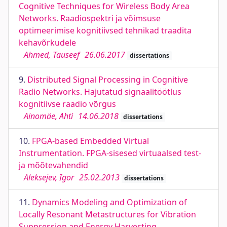
Cognitive Techniques for Wireless Body Area
Networks. Raadiospektri ja võimsuse
optimeerimise kognitiivsed tehnikad traadita
kehavõrkudele
Ahmed, Tauseef
26.06.2017
dissertations
9.
Distributed Signal Processing in Cognitive
Radio Networks. Hajutatud signaalitöötlus
kognitiivse raadio võrgus
Ainomäe, Ahti
14.06.2018
dissertations
10.
FPGA-based Embedded Virtual
Instrumentation. FPGA-sisesed virtuaalsed test-
ja mõõtevahendid
Aleksejev, Igor
25.02.2013
dissertations
11.
Dynamics Modeling and Optimization of
Locally Resonant Metastructures for Vibration
Suppression and Energy Harvesting.