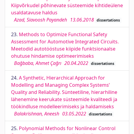
Kiipvõrkudel põhinevate süsteemide kihtideülene
usaldatavuse haldus
Azad, Siavoosh Payandeh
13.06.2018
dissertations
23.
Methods to Optimize Functional Safety
Assessment for Automotive Integrated Circuits.
Meetodid autotööstuse kiipide funktsionaalse
ohutuse hindamise optimeerimiseks
Bağbaba, Ahmet Çağrı
20.04.2022
dissertations
24.
A Synthetic, Hierarchical Approach for
Modelling and Managing Complex Systems’
Quality and Reliability. Sünteetiline, hierarhiline
lähenemine keerukate süsteemide kvaliteedi ja
töökindluse modelleerimiseks ja haldamiseks
Balakrishnan, Aneesh
03.05.2022
dissertations
25.
Polynomial Methods for Nonlinear Control