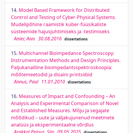
14.
Model Based Framework for Distributed
Control and Testing of Cyber-Physical Systems.
Mudelipõhine raamistik küber-füüsikaliste
süsteemide hajusjuhtimiseks ja -testimiseks
Anier, Aivo
30.08.2016
dissertations
15.
Multichannel Bioimpedance Spectroscopy:
Instrumentation Methods and Design Principles.
Paljukanaliline bioimpedantsspektroskoopia:
mõõtemeetodid ja disaini printsiibid
Annus, Paul
11.01.2010
dissertations
16.
Measures of Impact and Confounding – An
Analysis and Experimental Comparison of Novel
and Established Measures. Mõju ja segajate
mõõdikud – uute ja väljakujunenud meetmete
analüüs ja eksperimentaalne võrdlus
Arakkal Peious, Sijo
09.05.2025
dissertations