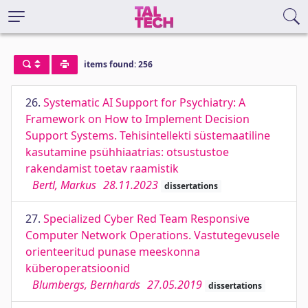
items found: 256
26.
Systematic AI Support for Psychiatry: A
Framework on How to Implement Decision
Support Systems. Tehisintellekti süstemaatiline
kasutamine psühhiaatrias: otsustustoe
rakendamist toetav raamistik
Bertl, Markus
28.11.2023
dissertations
27.
Specialized Cyber Red Team Responsive
Computer Network Operations. Vastutegevusele
orienteeritud punase meeskonna
küberoperatsioonid
Blumbergs, Bernhards
27.05.2019
dissertations