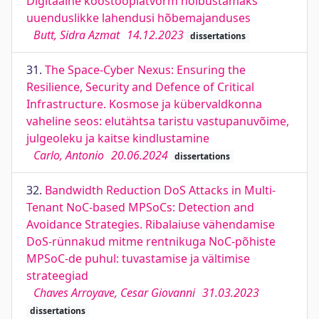
Digitaalne koostööplatvorm hõlbustamaks
uuenduslikke lahendusi hõbemajanduses
Butt, Sidra Azmat
14.12.2023
dissertations
31.
The Space-Cyber Nexus: Ensuring the
Resilience, Security and Defence of Critical
Infrastructure. Kosmose ja kübervaldkonna
vaheline seos: elutähtsa taristu vastupanuvõime,
julgeoleku ja kaitse kindlustamine
Carlo, Antonio
20.06.2024
dissertations
32.
Bandwidth Reduction DoS Attacks in Multi-
Tenant NoC-based MPSoCs: Detection and
Avoidance Strategies. Ribalaiuse vähendamise
DoS-rünnakud mitme rentnikuga NoC-põhiste
MPSoC-de puhul: tuvastamise ja vältimise
strateegiad
Chaves Arroyave, Cesar Giovanni
31.03.2023
dissertations