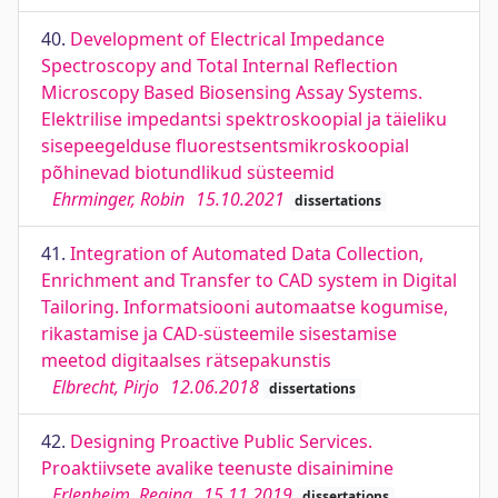
40.
Development of Electrical Impedance
Spectroscopy and Total Internal Reflection
Microscopy Based Biosensing Assay Systems.
Elektrilise impedantsi spektroskoopial ja täieliku
sisepeegelduse fluorestsentsmikroskoopial
põhinevad biotundlikud süsteemid
Ehrminger, Robin
15.10.2021
dissertations
41.
Integration of Automated Data Collection,
Enrichment and Transfer to CAD system in Digital
Tailoring. Informatsiooni automaatse kogumise,
rikastamise ja CAD-süsteemile sisestamise
meetod digitaalses rätsepakunstis
Elbrecht, Pirjo
12.06.2018
dissertations
42.
Designing Proactive Public Services.
Proaktiivsete avalike teenuste disainimine
Erlenheim, Regina
15.11.2019
dissertations