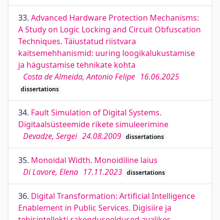
33.
Advanced Hardware Protection Mechanisms:
A Study on Logic Locking and Circuit Obfuscation
Techniques. Täiustatud riistvara
kaitsemehhanismid: uuring loogikalukustamise
ja hägustamise tehnikate kohta
Costa de Almeida, Antonio Felipe
16.06.2025
dissertations
34.
Fault Simulation of Digital Systems.
Digitaalsüsteemide rikete simuleerimine
Devadze, Sergei
24.08.2009
dissertations
35.
Monoidal Width. Monoidiline laius
Di Lavore, Elena
17.11.2023
dissertations
36.
Digital Transformation: Artiﬁcial Intelligence
Enablement in Public Services. Digisiire ja
tehisintellekti rakenduseeldused avalikes