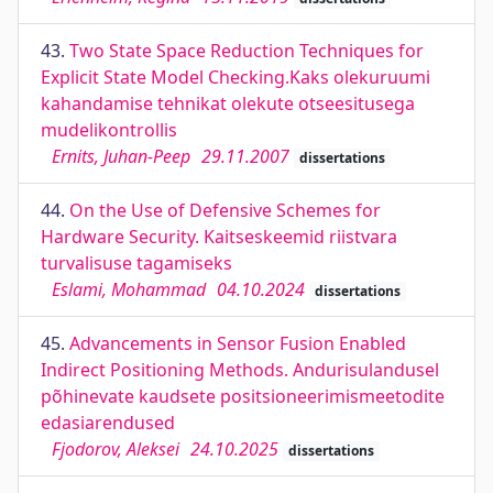
43.
Two State Space Reduction Techniques for
Explicit State Model Checking.Kaks olekuruumi
kahandamise tehnikat olekute otseesitusega
mudelikontrollis
Ernits, Juhan-Peep
29.11.2007
dissertations
44.
On the Use of Defensive Schemes for
Hardware Security. Kaitseskeemid riistvara
turvalisuse tagamiseks
Eslami, Mohammad
04.10.2024
dissertations
45.
Advancements in Sensor Fusion Enabled
Indirect Positioning Methods. Andurisulandusel
põhinevate kaudsete positsioneerimismeetodite
edasiarendused
Fjodorov, Aleksei
24.10.2025
dissertations