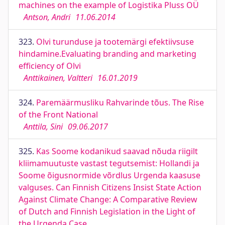
machines on the example of Logistika Pluss OÜ
Antson, Andri
11.06.2014
323.
Olvi turunduse ja tootemärgi efektiivsuse
hindamine.Evaluating branding and marketing
efficiency of Olvi
Anttikainen, Valtteri
16.01.2019
324.
Paremäärmusliku Rahvarinde tõus. The Rise
of the Front National
Anttila, Sini
09.06.2017
325.
Kas Soome kodanikud saavad nõuda riigilt
kliimamuutuste vastast tegutsemist: Hollandi ja
Soome õigusnormide võrdlus Urgenda kaasuse
valguses. Can Finnish Citizens Insist State Action
Against Climate Change: A Comparative Review
of Dutch and Finnish Legislation in the Light of
the Urgenda Case