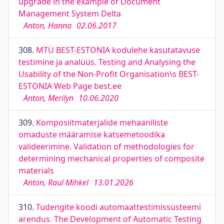
upgrade in the example of Document
Management System Delta
Anton, Hanna
02.06.2017
308.
MTÜ BEST-ESTONIA kodulehe kasutatavuse
testimine ja analüüs. Testing and Analysing the
Usability of the Non-Profit Organisation\s BEST-
ESTONIA Web Page best.ee
Anton, Merilyn
10.06.2020
309.
Komposiitmaterjalide mehaaniliste
omaduste määramise katsemetoodika
valideerimine. Validation of methodologies for
determining mechanical properties of composite
materials
Anton, Raul Mihkel
13.01.2026
310.
Tudengite koodi automaattestimissüsteemi
arendus. The Development of Automatic Testing