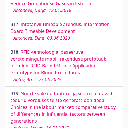
Reduce Greenhouse Gases in Estonia
Antonova, Darja
18.01.2018
317.
Infotahvli Timeable arendus. Information
Board Timeable Development
Antonova, Elina
03.06.2020
318.
RFID-tehnoloogial baseeruva
veretoimingute mobiilirakenduse prototüübi
loomine. RFID-Based Mobile Application
Prototype for Blood Procedures
Antov, Arne
27.05.2025
319.
Noorte valikud tööturul ja seda mõjutavad
tegurid võrdluses teiste generatsioonidega.
Choices in the labour market: comparative study
of differences in influential factors between
generations
Antsaar, Liisbet
16.01.2020