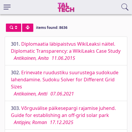
items found: 8636
301.
Diplomaatia läbipaistvus WikiLeaksi näitel.
Diplomatic Transparency: a WikiLeaks Case Study
Antikainen, Anita
11.06.2015
302.
Erinevate ruudustiku suurustega sudokude
lahendamine. Sudoku Solver for Different Grid
Sizes
Antikainen, Antti
07.06.2021
303.
Võrguvälise päikesepargi rajamise juhend.
Guide for establishing an off-grid solar park
Antipjev, Roman
17.12.2025