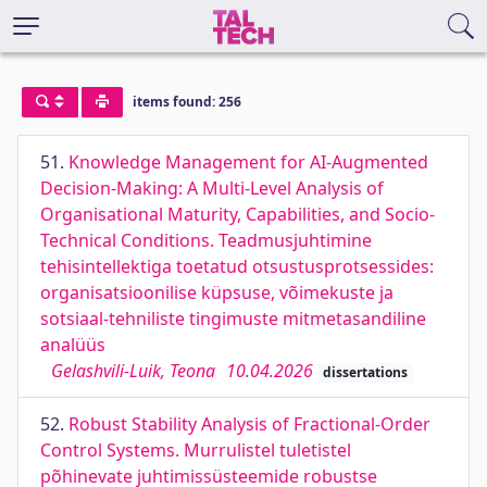
items found: 256
51.
Knowledge Management for AI-Augmented
Decision-Making: A Multi-Level Analysis of
Organisational Maturity, Capabilities, and Socio-
Technical Conditions. Teadmusjuhtimine
tehisintellektiga toetatud otsustusprotsessides:
organisatsioonilise küpsuse, võimekuste ja
sotsiaal-tehniliste tingimuste mitmetasandiline
analüüs
Gelashvili-Luik, Teona
10.04.2026
dissertations
52.
Robust Stability Analysis of Fractional-Order
Control Systems. Murrulistel tuletistel
põhinevate juhtimissüsteemide robustse