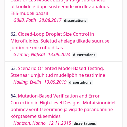
ülikoolide e-õppe süsteemide võrdlev analüüs
EES-mudeli baasil
Güllü, Fatih
28.08.2017
dissertations
62.
Closed-Loop Droplet Size Control in
Microﬂuidics. Suletud ahelaga tilkade suuruse
juhtimine mikroﬂuidikas
Gyimah, Naﬁsat
13.09.2024
dissertations
63.
Scenario Oriented Model-Based Testing.
Stsenaariumjuhitud mudelipõhine testimine
Halling, Evelin
10.05.2019
dissertations
64.
Mutation-Based Verification and Error
Correction in High-Level Designs. Mutatsioonidel
põhinev verifitseerimine ja vigade parandamine
kõrgtaseme skeemides
Hantson, Hanno
12.11.2015
dissertations