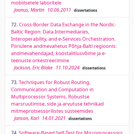
mobiilsetele laboritele
Jaanus, Martin
10.06.2011
dissertations
72.
Cross-Border Data Exchange in the Nordic-
Baltic Region: Data Intermediaries,
Interoperability, and e-Services Orchestration.
Piiriülene andmevahetus Põhja-Balti regioonis:
andmevahendajad, koostalitlusvõime ja e-
teenuste orkestreerimine
Jackson, Eric Blake
11.10.2024
dissertations
73.
Techniques for Robust Routing,
Communication and Computation in
Multiprocessor Systems. Robustse
marsruutimise, side ja arvutuse tehnikad
mitmeprotsessorilistes süsteemides
Janson, Karl
14.01.2021
dissertations
74.
Software-Based Self-Test for Microprocessors