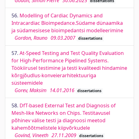
Godon, Simon Pierre
30.06.2025
dissertations
56.
Modelling of Cardiac Dynamics and
Intracardiac Bioimpedance.Südame dünaamika
ja südamesisese bioimpedantsi modelleerimine
Gordon, Rauno
09.03.2007
dissertations
57.
At-Speed Testing and Test Quality Evaluation
for High-Performance Pipelined Systems.
Töökiirusel testimine ja testi kvaliteedi hindamine
kõrgjõudlus-konveierarhitektuuriga
süsteemidele
Gorev, Maksim
14.01.2016
dissertations
58.
DfT-based External Test and Diagnosis of
Mesh-like Networks on Chips. Testitavusel
põhinev välise testi ja diagnoosi meetod
kahemõõtmelistele kiipvõrkudele
Govind, Vineeth
27.11.2009
dissertations