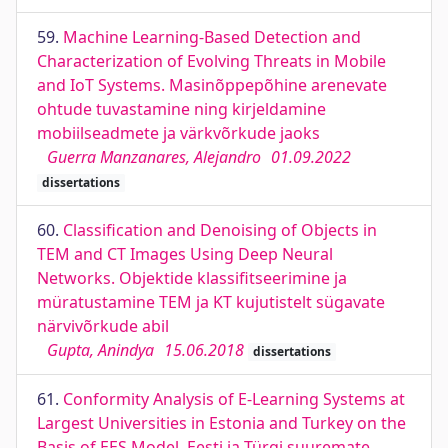
59.
Machine Learning-Based Detection and
Characterization of Evolving Threats in Mobile
and IoT Systems. Masinõppepõhine arenevate
ohtude tuvastamine ning kirjeldamine
mobiilseadmete ja värkvõrkude jaoks
Guerra Manzanares, Alejandro
01.09.2022
dissertations
60.
Classification and Denoising of Objects in
TEM and CT Images Using Deep Neural
Networks. Objektide klassifitseerimine ja
müratustamine TEM ja KT kujutistelt sügavate
närvivõrkude abil
Gupta, Anindya
15.06.2018
dissertations
61.
Conformity Analysis of E-Learning Systems at
Largest Universities in Estonia and Turkey on the
Basis of EES Model. Eesti ja Türgi suuremate