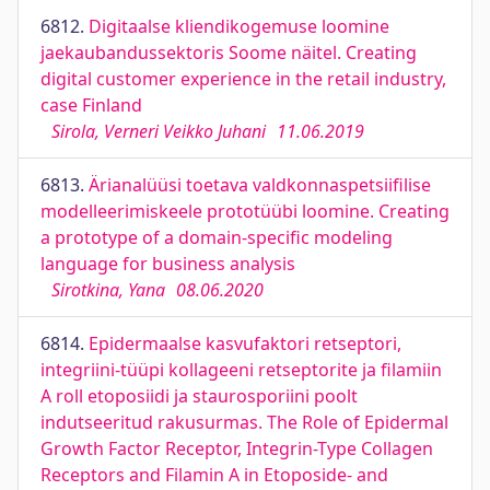
6812.
Digitaalse kliendikogemuse loomine
jaekaubandussektoris Soome näitel. Creating
digital customer experience in the retail industry,
case Finland
Sirola, Verneri Veikko Juhani
11.06.2019
6813.
Ärianalüüsi toetava valdkonnaspetsiifilise
modelleerimiskeele prototüübi loomine. Creating
a prototype of a domain-specific modeling
language for business analysis
Sirotkina, Yana
08.06.2020
6814.
Epidermaalse kasvufaktori retseptori,
integriini-tüüpi kollageeni retseptorite ja filamiin
A roll etoposiidi ja staurosporiini poolt
indutseeritud rakusurmas. The Role of Epidermal
Growth Factor Receptor, Integrin-Type Collagen
Receptors and Filamin A in Etoposide- and