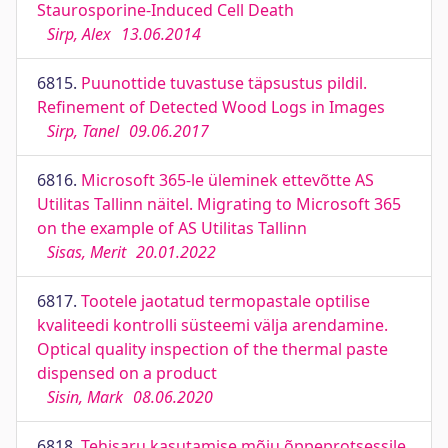
Staurosporine-Induced Cell Death
Sirp, Alex
13.06.2014
6815.
Puunottide tuvastuse täpsustus pildil.
Refinement of Detected Wood Logs in Images
Sirp, Tanel
09.06.2017
6816.
Microsoft 365-le üleminek ettevõtte AS
Utilitas Tallinn näitel. Migrating to Microsoft 365
on the example of AS Utilitas Tallinn
Sisas, Merit
20.01.2022
6817.
Tootele jaotatud termopastale optilise
kvaliteedi kontrolli süsteemi välja arendamine.
Optical quality inspection of the thermal paste
dispensed on a product
Sisin, Mark
08.06.2020
6818.
Tehisaru kasutamise mõju õppeprotsessile