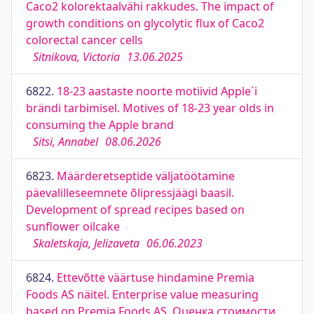
Caco2 kolorektaalvähi rakkudes. The impact of
growth conditions on glycolytic flux of Caco2
colorectal cancer cells
Sitnikova, Victoria
13.06.2025
6822.
18-23 aastaste noorte motiivid Apple`i
brändi tarbimisel. Motives of 18-23 year olds in
consuming the Apple brand
Sitsi, Annabel
08.06.2026
6823.
Määrderetseptide väljatöötamine
päevalilleseemnete õlipressjäägi baasil.
Development of spread recipes based on
sunflower oilcake
Skaletskaja, Jelizaveta
06.06.2023
6824.
Ettevõtte väärtuse hindamine Premia
Foods AS näitel. Enterprise value measuring
based on Premia Foods AS. Оценка стоимости