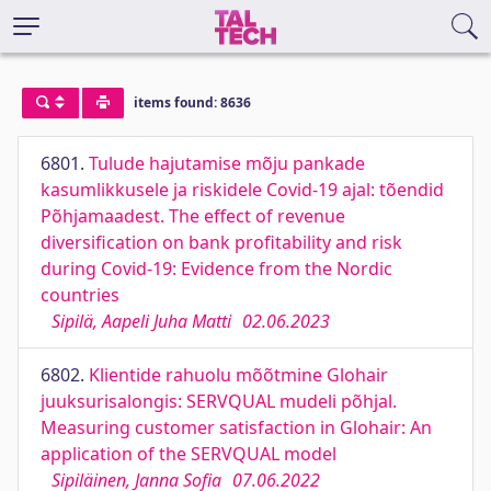
items found: 8636
6801.
Tulude hajutamise mõju pankade
kasumlikkusele ja riskidele Covid-19 ajal: tõendid
Põhjamaadest. The effect of revenue
diversification on bank profitability and risk
during Covid-19: Evidence from the Nordic
countries
Sipilä, Aapeli Juha Matti
02.06.2023
6802.
Klientide rahuolu mõõtmine Glohair
juuksurisalongis: SERVQUAL mudeli põhjal.
Measuring customer satisfaction in Glohair: An
application of the SERVQUAL model
Sipiläinen, Janna Sofia
07.06.2022