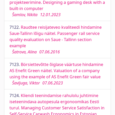
projekteerimine. Designing a gaming desk with a
built-in computer
Šamlov, Nikita
12.01.2023
7122.
Raudtee reisijateveo kvaliteedi hindamine
Saue-Tallinn lõigu näitel. Passenger rail service
quality evaluation on Saue - Tallinn section
example
Šatrova, Alina
07.06.2016
7123.
Börsiettevõtte õiglase väärtuse hindamine
AS Enefit Green näitel. Valuation of a company
using the example of AS Enefit Green fair value
Šavljuga, Viktor
07.06.2023
7124.
Kliendi teenindamise rahulolu juhtimine
iseteenindava autopesula ergonoomikas Eesti
turul. Managing Customer Service Satisfaction in
Self-Service Carwash Ergonomics in Estonian