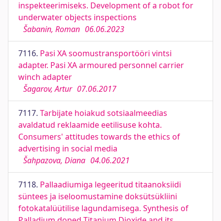
inspekteerimiseks. Development of a robot for
underwater objects inspections
Šabanin, Roman
06.06.2023
7116.
Pasi XA soomustransportööri vintsi
adapter. Pasi XA armoured personnel carrier
winch adapter
Šagarov, Artur
07.06.2017
7117.
Tarbijate hoiakud sotsiaalmeedias
avaldatud reklaamide eetilisuse kohta.
Consumers' attitudes towards the ethics of
advertising in social media
Šahpazova, Diana
04.06.2021
7118.
Pallaadiumiga legeeritud titaanoksiidi
süntees ja iseloomustamine doksütsükliini
fotokatalüütilise lagundamisega. Synthesis of
Palladium doped Titanium Dioxide and its