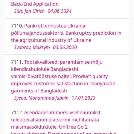
Back-End Application
Sütt, Jan Ulrich
04.06.2024
7110.
Pankroti ennustus Ukraina
põllumajandussektoris. Bankruptcy prediction in
the agricultural industry of Ukraine
Sydorov, Maksym
03.06.2020
7111.
Tootekvaliteedi parandamise mõju
kliendirahulolule Bangladeshi
valmisrõivatööstuse näitel. Product quality
improves customer satisfaction in readymade
garments of Bangladesh
Syeed, Mohammad Jubain
17.01.2023
7112.
Arendades immersiivset ruumilist
teleoperatsioon platvormi mehitamata
maismaasõidukitele: Unitree Go 2