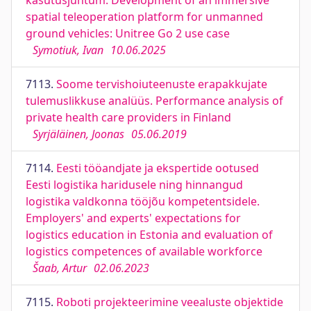
kasutusjuhtum. Development of an immersive
spatial teleoperation platform for unmanned
ground vehicles: Unitree Go 2 use case
Symotiuk, Ivan
10.06.2025
7113.
Soome tervishoiuteenuste erapakkujate
tulemuslikkuse analüüs. Performance analysis of
private health care providers in Finland
Syrjäläinen, Joonas
05.06.2019
7114.
Eesti tööandjate ja ekspertide ootused
Eesti logistika haridusele ning hinnangud
logistika valdkonna tööjõu kompetentsidele.
Employers' and experts' expectations for
logistics education in Estonia and evaluation of
logistics competences of available workforce
Šaab, Artur
02.06.2023
7115.
Roboti projekteerimine veealuste objektide