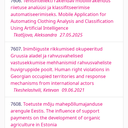
7606.
Tehisintellekti rakendav mobiilirakendus
riietuse analüüsi ja klassifitseerimise
automatiseerimiseks. Mobile Application for
Automating Clothing Analysis and Classification
Using Artificial Intelligence
Tkatšjova, Aleksandra
27.05.2025
7607.
Inimõiguste rikkumised okupeeritud
Gruusia aladel ja rahvusvahelised
vastusekkumise mehhanismid rahvusvaheliste
huvigruppide poolt. Human right violations in
Georgian occupied territories and response
mechanisms from international actors
Tkeshelashvili, Ketevan
09.06.2021
7608.
Toetuste mõju mahepõllumajanduse
arengule Eestis. The influence of support
payments on the development of organic
agriculture in Estonia