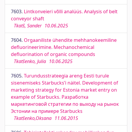
7603.
Lintkonveieri võlli analüüs. Analysis of belt
conveyor shaft
Tkatš, Sander
10.06.2025
7604.
Orgaaniliste ühendite mehhanokeemiline
defluorineerimine. Mechanochemical
defluorination of organic compounds
Tkatšenko, Julia
10.06.2025
7605.
Turundusstrateegia areng Eesti turule
sisenemiseks Starbucks’i näitel. Development of
marketing strategy for Estonia market entry on
example of Starbucks. Разработка
маркетинговой стратегии по выходу на рынок
Эстонии на примере Starbucks
Tkatšenko,Oksana
11.06.2015