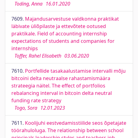
Toding, Anna
16.01.2020
7609.
Majandusarvestuse valdkonna praktikat
läbivate üliõpilaste ja ettevõtete ootused
praktikale. Field of accounting internship
expectations of students and companies for
internships
Toffer, Rahel Elisabeth
03.06.2020
7610.
Portfellide tasakaalustamise intervalli mõju
bitcoini delta neutraalse rahastamismäära
strateegia näitel. The effect of portfolios
rebalancing interval in bitcoin delta neutral
funding rate strategy
Togo, Sora
12.01.2023
7611.
Koolijuhi eestvedamisstiilide seos õpetajate
töörahuloluga. The relationship between school
principals leadership styles and teachers job