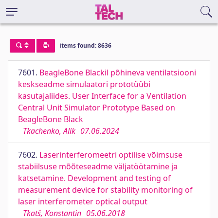
items found: 8636
7601.
BeagleBone Blackil põhineva ventilatsiooni
keskseadme simulaatori prototüübi
kasutajaliides. User Interface for a Ventilation
Central Unit Simulator Prototype Based on
BeagleBone Black
Tkachenko, Alik
07.06.2024
7602.
Laserinterferomeetri optilise võimsuse
stabiilsuse mõõteseadme väljatöötamine ja
katsetamine. Development and testing of
measurement device for stability monitoring of
laser interferometer optical output
Tkatš, Konstantin
05.06.2018