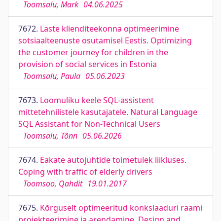
Toomsalu, Mark
04.06.2025
7672.
Laste klienditeekonna optimeerimine
sotsiaalteenuste osutamisel Eestis. Optimizing
the customer journey for children in the
provision of social services in Estonia
Toomsalu, Paula
05.06.2023
7673.
Loomuliku keele SQL-assistent
mittetehnilistele kasutajatele. Natural Language
SQL Assistant for Non-Technical Users
Toomsalu, Tõnn
05.06.2026
7674.
Eakate autojuhtide toimetulek liikluses.
Coping with traffic of elderly drivers
Toomsoo, Qahdit
19.01.2017
7675.
Kõrguselt optimeeritud konkslaaduri raami
projekteerimine ja arendamine. Design and