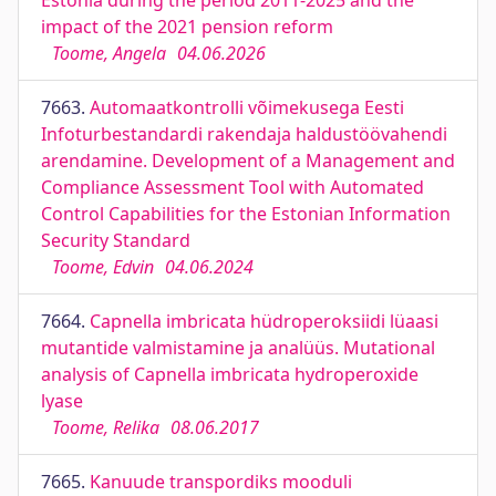
Estonia during the period 2011-2025 and the
impact of the 2021 pension reform
Toome, Angela
04.06.2026
7663.
Automaatkontrolli võimekusega Eesti
Infoturbestandardi rakendaja haldustöövahendi
arendamine. Development of a Management and
Compliance Assessment Tool with Automated
Control Capabilities for the Estonian Information
Security Standard
Toome, Edvin
04.06.2024
7664.
Capnella imbricata hüdroperoksiidi lüaasi
mutantide valmistamine ja analüüs. Mutational
analysis of Capnella imbricata hydroperoxide
lyase
Toome, Relika
08.06.2017
7665.
Kanuude transpordiks mooduli