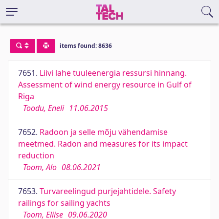
items found: 8636
7651.
Liivi lahe tuuleenergia ressursi hinnang.
Assessment of wind energy resource in Gulf of
Riga
Toodu, Eneli
11.06.2015
7652.
Radoon ja selle mõju vähendamise
meetmed. Radon and measures for its impact
reduction
Toom, Alo
08.06.2021
7653.
Turvareelingud purjejahtidele. Safety
railings for sailing yachts
Toom, Eliise
09.06.2020