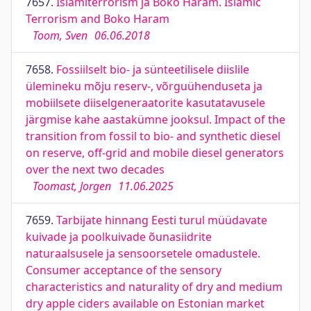
7657.
Islamiterrorism ja Boko Haram. Islamic
Terrorism and Boko Haram
Toom, Sven
06.06.2018
7658.
Fossiilselt bio- ja sünteetilisele diislile
ülemineku mõju reserv-, võrguühenduseta ja
mobiilsete diiselgeneraatorite kasutatavusele
järgmise kahe aastakümne jooksul. Impact of the
transition from fossil to bio- and synthetic diesel
on reserve, off-grid and mobile diesel generators
over the next two decades
Toomast, Jorgen
11.06.2025
7659.
Tarbijate hinnang Eesti turul müüdavate
kuivade ja poolkuivade õunasiidrite
naturaalsusele ja sensoorsetele omadustele.
Consumer acceptance of the sensory
characteristics and naturality of dry and medium
dry apple ciders available on Estonian market