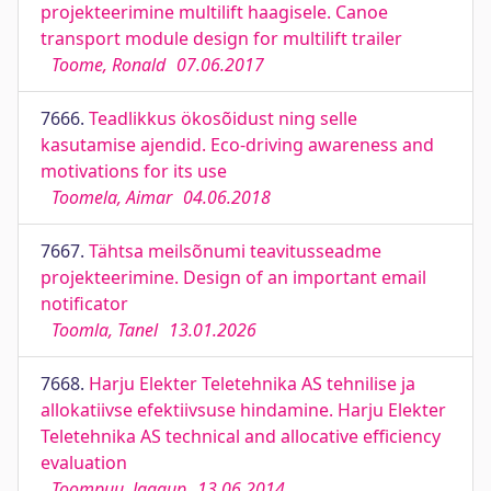
projekteerimine multilift haagisele. Canoe
transport module design for multilift trailer
Toome, Ronald
07.06.2017
7666.
Teadlikkus ökosõidust ning selle
kasutamise ajendid. Eco-driving awareness and
motivations for its use
Toomela, Aimar
04.06.2018
7667.
Tähtsa meilsõnumi teavitusseadme
projekteerimine. Design of an important email
notificator
Toomla, Tanel
13.01.2026
7668.
Harju Elekter Teletehnika AS tehnilise ja
allokatiivse efektiivsuse hindamine. Harju Elekter
Teletehnika AS technical and allocative efficiency
evaluation
Toompuu, Jaagup
13.06.2014