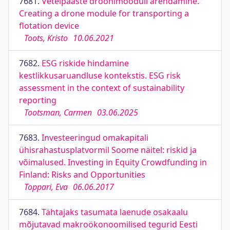
7681.
Vetelpääste droonimooduli arendamine.
Creating a drone module for transporting a
flotation device
Toots, Kristo
10.06.2021
7682.
ESG riskide hindamine
kestlikkusaruandluse kontekstis. ESG risk
assessment in the context of sustainability
reporting
Tootsman, Carmen
03.06.2025
7683.
Investeeringud omakapitali
ühisrahastusplatvormil Soome näitel: riskid ja
võimalused. Investing in Equity Crowdfunding in
Finland: Risks and Opportunities
Toppari, Eva
06.06.2017
7684.
Tähtajaks tasumata laenude osakaalu
mõjutavad makroökonoomilised tegurid Eesti