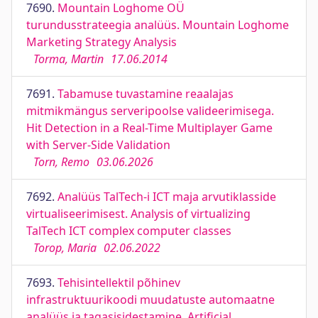
7690.
Mountain Loghome OÜ
turundusstrateegia analüüs. Mountain Loghome
Marketing Strategy Analysis
Torma, Martin
17.06.2014
7691.
Tabamuse tuvastamine reaalajas
mitmikmängus serveripoolse valideerimisega.
Hit Detection in a Real-Time Multiplayer Game
with Server-Side Validation
Torn, Remo
03.06.2026
7692.
Analüüs TalTech-i ICT maja arvutiklasside
virtualiseerimisest. Analysis of virtualizing
TalTech ICT complex computer classes
Torop, Maria
02.06.2022
7693.
Tehisintellektil põhinev
infrastruktuurikoodi muudatuste automaatne
analüüs ja tagasisidestamine. Artificial