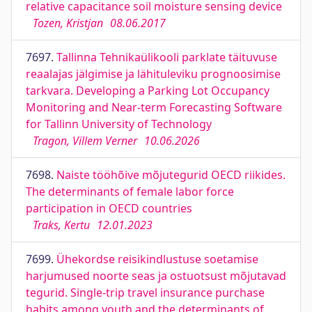
relative capacitance soil moisture sensing device
Tozen, Kristjan
08.06.2017
7697.
Tallinna Tehnikaülikooli parklate täituvuse
reaalajas jälgimise ja lähituleviku prognoosimise
tarkvara. Developing a Parking Lot Occupancy
Monitoring and Near-term Forecasting Software
for Tallinn University of Technology
Tragon, Villem Verner
10.06.2026
7698.
Naiste tööhõive mõjutegurid OECD riikides.
The determinants of female labor force
participation in OECD countries
Traks, Kertu
12.01.2023
7699.
Ühekordse reisikindlustuse soetamise
harjumused noorte seas ja ostuotsust mõjutavad
tegurid. Single-trip travel insurance purchase
habits among youth and the determinants of