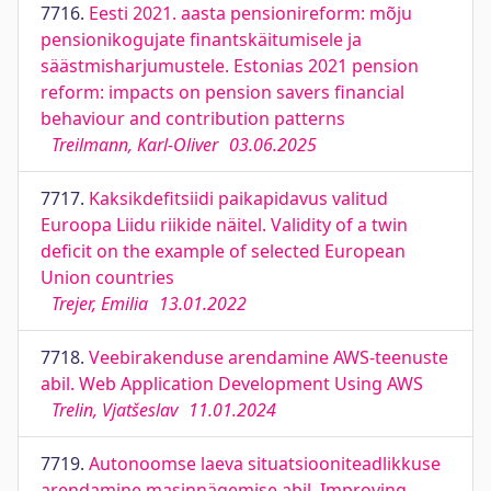
7716.
Eesti 2021. aasta pensionireform: mõju
pensionikogujate finantskäitumisele ja
säästmisharjumustele. Estonias 2021 pension
reform: impacts on pension savers financial
behaviour and contribution patterns
Treilmann, Karl-Oliver
03.06.2025
7717.
Kaksikdefitsiidi paikapidavus valitud
Euroopa Liidu riikide näitel. Validity of a twin
deficit on the example of selected European
Union countries
Trejer, Emilia
13.01.2022
7718.
Veebirakenduse arendamine AWS-teenuste
abil. Web Application Development Using AWS
Trelin, Vjatšeslav
11.01.2024
7719.
Autonoomse laeva situatsiooniteadlikkuse
arendamine masinnägemise abil. Improving