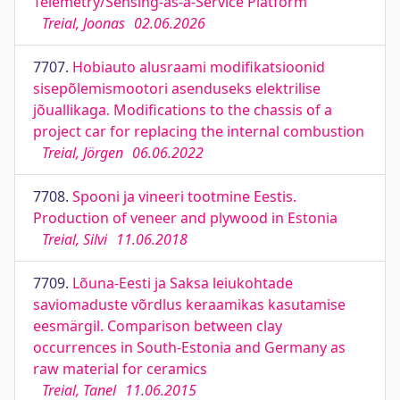
Telemetry/Sensing-as-a-Service Platform
Treial, Joonas
02.06.2026
7707.
Hobiauto alusraami modifikatsioonid
sisepõlemismootori asenduseks elektrilise
jõuallikaga. Modifications to the chassis of a
project car for replacing the internal combustion
Treial, Jörgen
06.06.2022
7708.
Spooni ja vineeri tootmine Eestis.
Production of veneer and plywood in Estonia
Treial, Silvi
11.06.2018
7709.
Lõuna-Eesti ja Saksa leiukohtade
saviomaduste võrdlus keraamikas kasutamise
eesmärgil. Comparison between clay
occurrences in South-Estonia and Germany as
raw material for ceramics
Treial, Tanel
11.06.2015