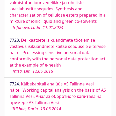
valmistatud ioonvedelikke ja roheliste
kaaslahustite segudes. Synthesis and
characterization of cellulose esters prepared in a
mixture of ionic liquid and green co-solvents
Trifonova, Lada
11.01.2024
7723.
Delikaatsete isikuandmete töötlemise
vastavus isikuandmete kaitse seadusele e-tervise
näitel. Processing sensitive personal data –
conformity with the personal data protection act
at the example of e-health
Triisa, Liis
12.06.2015
7724.
Käibekapitali analüüs AS Tallinna Vesi
näitel. Working capital analysis on the basis of AS
Tallinna Vesi. Анализ оборотного капитала на
примере AS Tallinna Vesi
Trikhno, Daria
13.06.2014