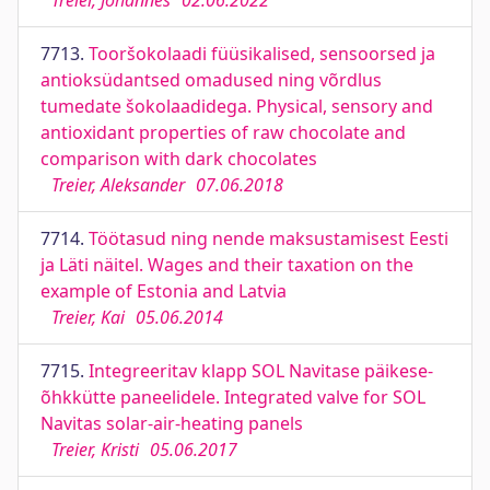
Treiel, Johannes
02.06.2022
7713.
Tooršokolaadi füüsikalised, sensoorsed ja
antioksüdantsed omadused ning võrdlus
tumedate šokolaadidega. Physical, sensory and
antioxidant properties of raw chocolate and
comparison with dark chocolates
Treier, Aleksander
07.06.2018
7714.
Töötasud ning nende maksustamisest Eesti
ja Läti näitel. Wages and their taxation on the
example of Estonia and Latvia
Treier, Kai
05.06.2014
7715.
Integreeritav klapp SOL Navitase päikese-
õhkkütte paneelidele. Integrated valve for SOL
Navitas solar-air-heating panels
Treier, Kristi
05.06.2017