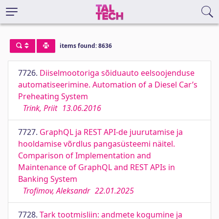
items found: 8636
7726.
Diiselmootoriga sõiduauto eelsoojenduse
automatiseerimine. Automation of a Diesel Car’s
Preheating System
Trink, Priit
13.06.2016
7727.
GraphQL ja REST API-de juurutamise ja
hooldamise võrdlus pangasüsteemi näitel.
Comparison of Implementation and
Maintenance of GraphQL and REST APIs in
Banking System
Trofimov, Aleksandr
22.01.2025
7728.
Tark tootmisliin: andmete kogumine ja