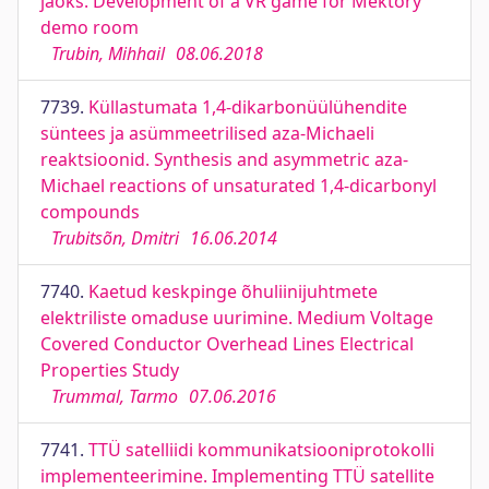
jaoks. Development of a VR game for Mektory
demo room
Trubin, Mihhail
08.06.2018
7739.
Küllastumata 1,4-dikarbonüülühendite
süntees ja asümmeetrilised aza-Michaeli
reaktsioonid. Synthesis and asymmetric aza-
Michael reactions of unsaturated 1,4-dicarbonyl
compounds
Trubitsõn, Dmitri
16.06.2014
7740.
Kaetud keskpinge õhuliinijuhtmete
elektriliste omaduse uurimine. Medium Voltage
Covered Conductor Overhead Lines Electrical
Properties Study
Trummal, Tarmo
07.06.2016
7741.
TTÜ satelliidi kommunikatsiooniprotokolli
implementeerimine. Implementing TTÜ satellite