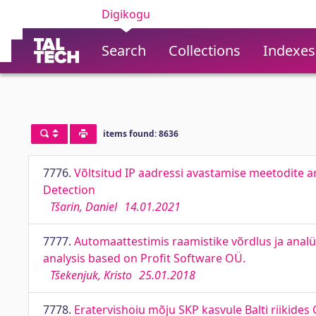
Digikogu
Search
Collections
Indexes
items found: 8636
7776.
Võltsitud IP aadressi avastamise meetodite 
Detection
Tšarin, Daniel
14.01.2021
7777.
Automaattestimis raamistike võrdlus ja anal
analysis based on Profit Software OÜ.
Tšekenjuk, Kristo
25.01.2018
7778.
Eratervishoiu mõju SKP kasvule Balti riikide