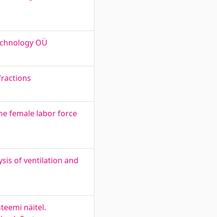
Technology OÜ
fractions
e female labor force
sis of ventilation and
eemi näitel.