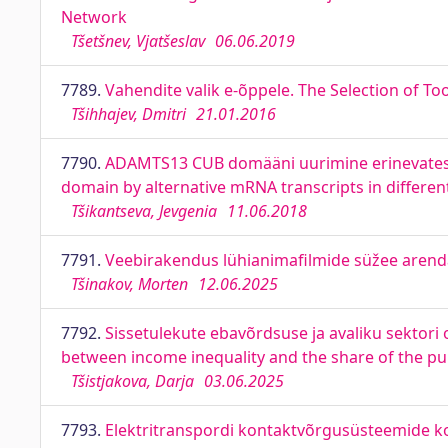
Network
Tšetšnev, Vjatšeslav
06.06.2019
7789.
Vahendite valik e-õppele. The Selection of 
Tšihhajev, Dmitri
21.01.2016
7790.
ADAMTS13 CUB domääni uurimine erinevates 
domain by alternative mRNA transcripts in differen
Tšikantseva, Jevgenia
11.06.2018
7791.
Veebirakendus lühianimafilmide süžee arenda
Tšinakov, Morten
12.06.2025
7792.
Sissetulekute ebavõrdsuse ja avaliku sektori o
between income inequality and the share of the pu
Tšistjakova, Darja
03.06.2025
7793.
Elektritranspordi kontaktvõrgusüsteemide k