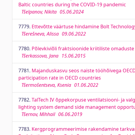
Baltic countries during the COVID-19 pandemic
Tšelpanov, Nikita
05.06.2024
7779.
Ettevõtte väärtuse hindamine Bolt Technolog
Tšerešneva, Alissa
09.06.2022
7780.
Põlevkiviõli fraktsioonide kriitiliste omaduste 
Tšerkassova, Jana
15.06.2015
7781.
Majanduskasvu seos naiste tööhõivega OECD 
participation rate in OECD countries
Tšermošentseva, Ksenia
01.06.2022
7782.
TalTech IV õppekorpuse ventilatsiooni- ja val
lighting system demand side management opportunit
Tšernov, Mihhail
06.06.2019
7783.
Kergprogrammeerimise rakendamine tarkvaral