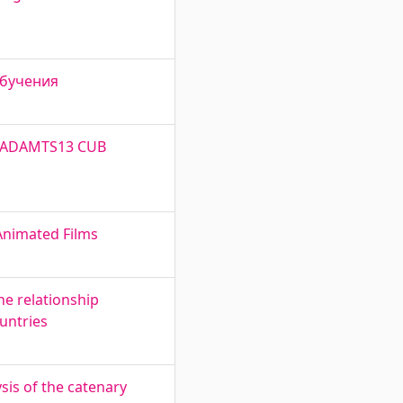
 обучения
of ADAMTS13 CUB
Animated Films
he relationship
untries
is of the catenary