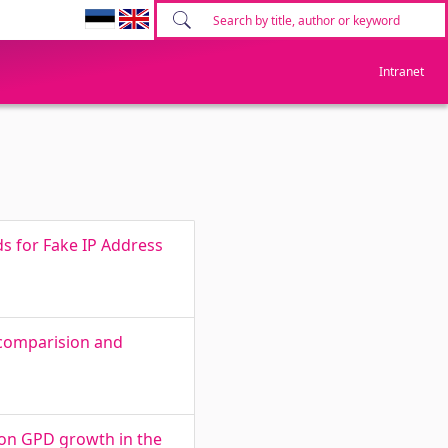
Intranet
s for Fake IP Address
 comparision and
e on GPD growth in the