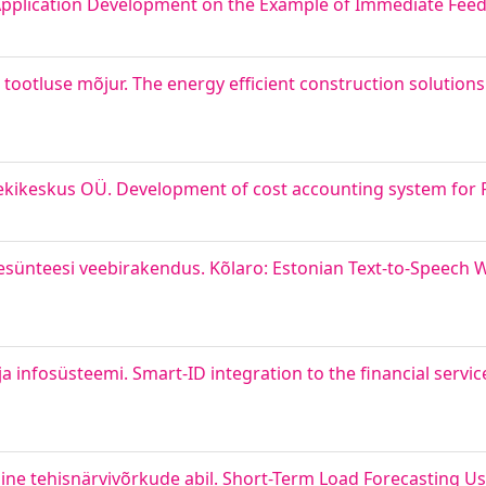
Application Development on the Example of Immediate Fee
tootluse mõjur. The energy efficient construction solutions
lekikeskus OÜ. Development of cost accounting system for
esünteesi veebirakendus. Kõlaro: Estonian Text-to-Speech W
 infosüsteemi. Smart-ID integration to the financial servic
ine tehisnärvivõrkude abil. Short-Term Load Forecasting Usi