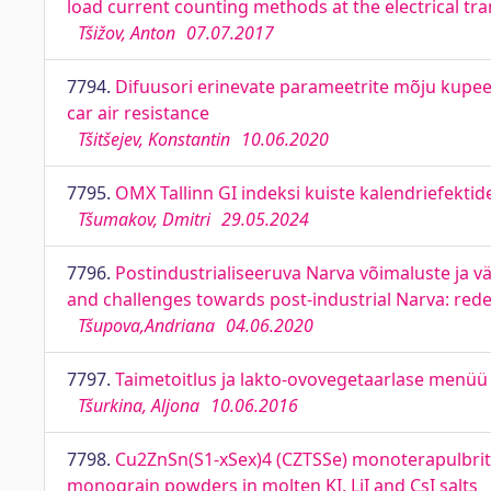
load current counting methods at the electrical tr
Tšižov, Anton
07.07.2017
7794.
Difuusori erinevate parameetrite mõju kupee-
car air resistance
Tšitšejev, Konstantin
10.06.2020
7795.
OMX Tallinn GI indeksi kuiste kalendriefektid
Tšumakov, Dmitri
29.05.2024
7796.
Postindustrialiseeruva Narva võimaluste ja v
and challenges towards post-industrial Narva: red
Tšupova,Andriana
04.06.2020
7797.
Taimetoitlus ja lakto-ovovegetaarlase menüü
Tšurkina, Aljona
10.06.2016
7798.
Cu2ZnSn(S1-xSex)4 (CZTSSe) monoterapulbrite 
monograin powders in molten KI, LiI and CsI salts