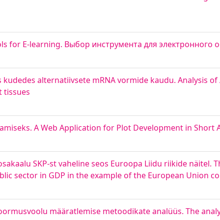
Tools for E-learning. Выбор инструмента для электронного
kudedes alternatiivsete mRNA vormide kaudu. Analysis 
t tissues
miseks. A Web Application for Plot Development in Short 
sakaalu SKP-st vaheline seos Euroopa Liidu riikide näitel. T
blic sector in GDP in the example of the European Union co
oormusvoolu määratlemise metoodikate analüüs. The analys