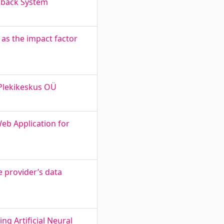
dback System
 as the impact factor
 Plekikeskus OÜ
eb Application for
e provider’s data
ng Artificial Neural