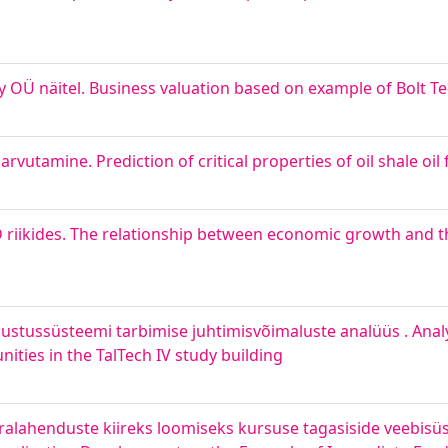
y OÜ näitel. Business valuation based on example of Bolt 
arvutamine. Prediction of critical properties of oil shale oil 
riikides. The relationship between economic growth and th
gustussüsteemi tarbimise juhtimisvõimaluste analüüs . Analy
ies in the TalTech IV study building
ahenduste kiireks loomiseks kursuse tagasiside veebisüst