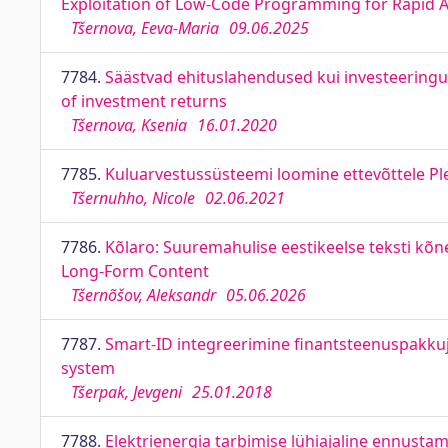
Exploitation of Low-Code Programming for Rapid 
Tšernova, Eeva-Maria
09.06.2025
7784.
Säästvad ehituslahendused kui investeeringu 
of investment returns
Tšernova, Ksenia
16.01.2020
7785.
Kuluarvestussüsteemi loomine ettevõttele P
Tšernuhho, Nicole
02.06.2021
7786.
Kõlaro: Suuremahulise eestikeelse teksti kõn
Long-Form Content
Tšernõšov, Aleksandr
05.06.2026
7787.
Smart-ID integreerimine finantsteenuspakkuja
system
Tšerpak, Jevgeni
25.01.2018
7788.
Elektrienergia tarbimise lühiajaline ennustam