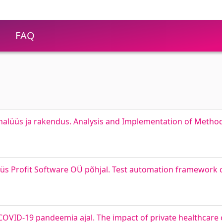
FAQ
analüüs ja rakendus. Analysis and Implementation of Method
üüs Profit Software OÜ põhjal. Test automation framework
s COVID-19 pandeemia ajal. The impact of private healthcar