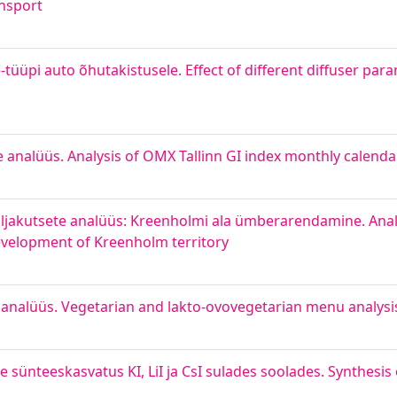
ansport
tüüpi auto õhutakistusele. Effect of different diffuser pa
e analüüs. Analysis of OMX Tallinn GI index monthly calenda
äljakutsete analüüs: Kreenholmi ala ümberarendamine. Anal
evelopment of Kreenholm territory
 analüüs. Vegetarian and lakto-ovovegetarian menu analysi
sünteeskasvatus KI, LiI ja CsI sulades soolades. Synthesis