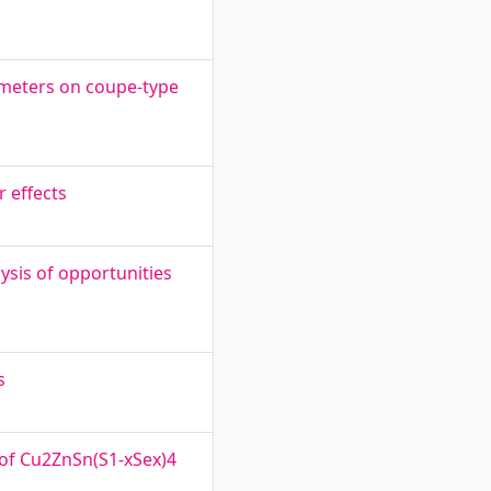
rameters on coupe-type
r effects
ysis of opportunities
s
 of Cu2ZnSn(S1-xSex)4