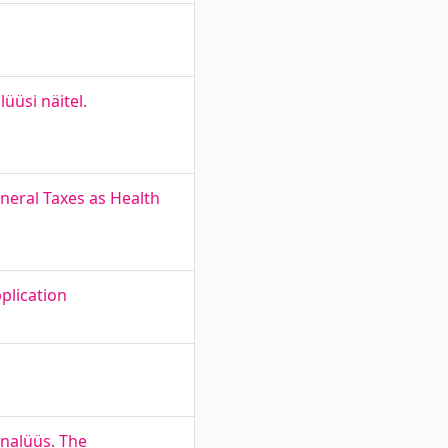
üüsi näitel.
eneral Taxes as Health
plication
analüüs. The