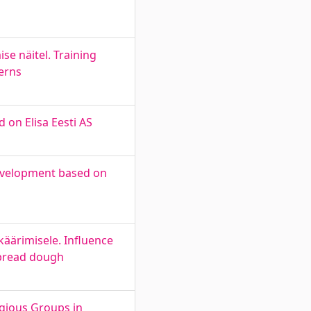
se näitel. Training
terns
d on Elisa Eesti AS
development based on
 käärimisele. Influence
e bread dough
igious Groups in