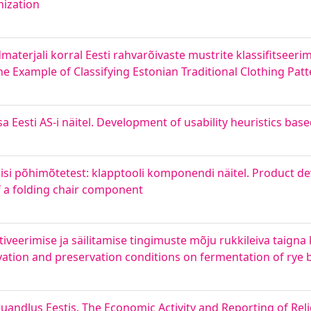
mization
erjali korral Eesti rahvarõivaste mustrite klassifitseerimi
he Example of Classifying Estonian Traditional Clothing Pat
a Eesti AS-i näitel. Development of usability heuristics base
isi põhimõtetest: klapptooli komponendi näitel. Product 
f a folding chair component
tiveerimise ja säilitamise tingimuste mõju rukkileiva taigna
ltivation and preservation conditions on fermentation of ry
uandlus Eestis. The Economic Activity and Reporting of Rel