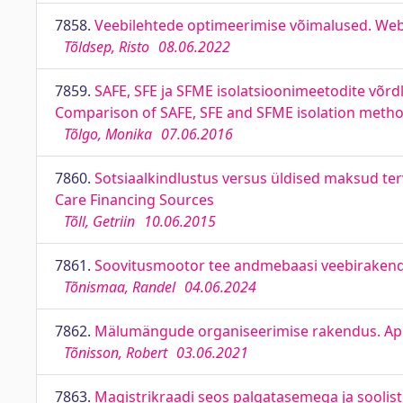
7858.
Veebilehtede optimeerimise võimalused. Web
Tõldsep, Risto
08.06.2022
7859.
SAFE, SFE ja SFME isolatsioonimeetodite võrd
Comparison of SAFE, SFE and SFME isolation metho
Tõlgo, Monika
07.06.2016
7860.
Sotsiaalkindlustus versus üldised maksud terv
Care Financing Sources
Tõll, Getriin
10.06.2015
7861.
Soovitusmootor tee andmebaasi veebirakend
Tõnismaa, Randel
04.06.2024
7862.
Mälumängude organiseerimise rakendus. Appl
Tõnisson, Robert
03.06.2021
7863.
Magistrikraadi seos palgatasemega ja soolist