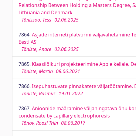
Relationship Between Holding a Masters Degree, Sa
Lithuania and Denmark
Tõnissoo, Tess
02.06.2025
7864.
Asjade interneti platvormi väljavahetamine Tel
Eesti AS
Tõniste, Andre
03.06.2025
7865.
Klaasilõikuri projekteerimine Apple kellale. D
Tõniste, Martin
08.06.2021
7866.
Isepuhastuvate pinnakatete väljatöötamine. 
Tõniste, Rasmus
19.01.2022
7867.
Anioonide määramine väljahingatava õhu kond
condensate by capillary electrophoresis
Tõnov, Roosi Triin
08.06.2017