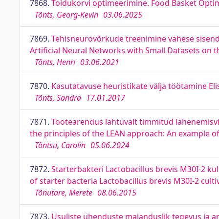
7868.
Toidukorvi optimeerimine. Food Basket Opti
Tõnts, Georg-Kevin
03.06.2025
7869.
Tehisneurovõrkude treenimine vähese sisendmat
Artificial Neural Networks with Small Datasets on t
Tõnts, Henri
03.06.2021
7870.
Kasutatavuse heuristikate välja töötamine Elis
Tõnts, Sandra
17.01.2017
7871.
Tootearendus lähtuvalt timmitud lähenemisvi
the principles of the LEAN approach: An example o
Tõntsu, Carolin
05.06.2024
7872.
Starterbakteri Lactobacillus brevis M30I-2 kul
of starter bacteria Lactobacillus brevis M30I-2 cu
Tõnutare, Merete
08.06.2015
7873.
Usuliste ühenduste majanduslik tegevus ja ar