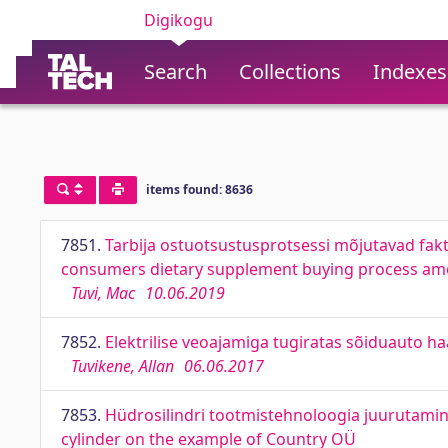
Digikogu
Search
Collections
Indexes
items found: 8636
7851.
Tarbija ostuotsustusprotsessi mõjutavad faktor
consumers dietary supplement buying process am
Tuvi, Mac
10.06.2019
7852.
Elektrilise veoajamiga tugiratas sõiduauto haa
Tuvikene, Allan
06.06.2017
7853.
Hüdrosilindri tootmistehnoloogia juurutamin
cylinder on the example of Country OÜ