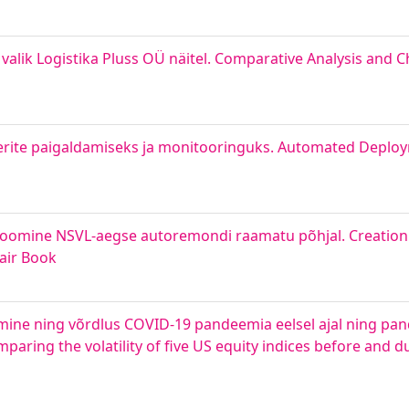
valik Logistika Pluss OÜ näitel. Comparative Analysis and C
rite paigaldamiseks ja monitooringuks. Automated Deplo
oomine NSVL-aegse autoremondi raamatu põhjal. Creation
air Book
rimine ning võrdlus COVID-19 pandeemia eelsel ajal ning pan
aring the volatility of five US equity indices before and 