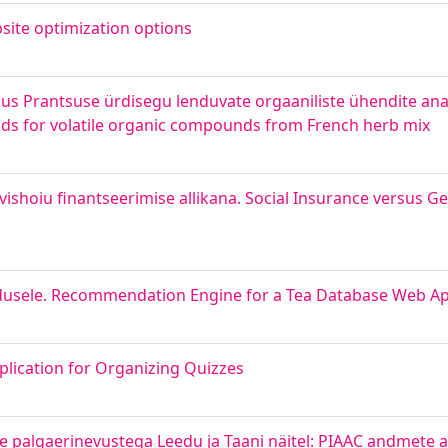
site optimization options
lus Prantsuse ürdisegu lenduvate orgaaniliste ühendite anal
ds for volatile organic compounds from French herb mix
ishoiu finantseerimise allikana. Social Insurance versus G
usele. Recommendation Engine for a Tea Database Web Ap
ication for Organizing Quizzes
e palgaerinevustega Leedu ja Taani näitel: PIAAC andmete 