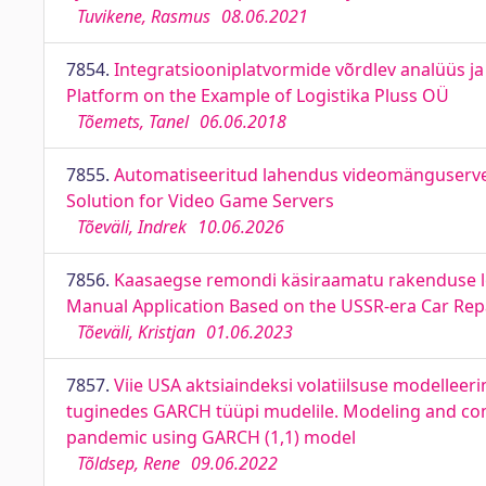
Tuvikene, Rasmus
08.06.2021
7854.
Integratsiooniplatvormide võrdlev analüüs ja 
Platform on the Example of Logistika Pluss OÜ
Tõemets, Tanel
06.06.2018
7855.
Automatiseeritud lahendus videomänguserve
Solution for Video Game Servers
Tõeväli, Indrek
10.06.2026
7856.
Kaasaegse remondi käsiraamatu rakenduse l
Manual Application Based on the USSR-era Car Rep
Tõeväli, Kristjan
01.06.2023
7857.
Viie USA aktsiaindeksi volatiilsuse modellee
tuginedes GARCH tüüpi mudelile. Modeling and comp
pandemic using GARCH (1,1) model
Tõldsep, Rene
09.06.2022