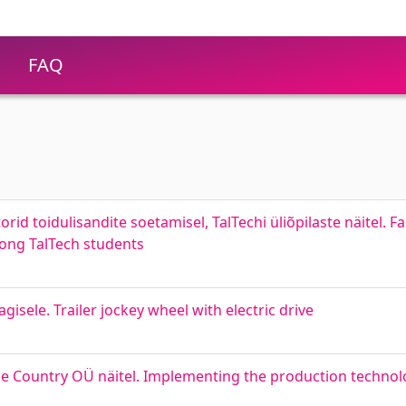
FAQ
id toidulisandite soetamisel, TalTechi üliõpilaste näitel. Fa
ong TalTech students
gisele. Trailer jockey wheel with electric drive
e Country OÜ näitel. Implementing the production technolo