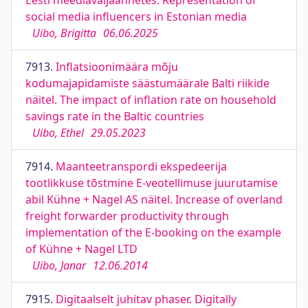
Eesti meediaväljaannetes. Representation of
social media influencers in Estonian media
Uibo, Brigitta
06.06.2025
7913.
Inflatsioonimäära mõju
kodumajapidamiste säästumäärale Balti riikide
näitel. The impact of inflation rate on household
savings rate in the Baltic countries
Uibo, Ethel
29.05.2023
7914.
Maanteetranspordi ekspedeerija
tootlikkuse tõstmine E-veotellimuse juurutamise
abil Kühne + Nagel AS näitel. Increase of overland
freight forwarder productivity through
implementation of the E-booking on the example
of Kühne + Nagel LTD
Uibo, Janar
12.06.2014
7915.
Digitaalselt juhitav phaser. Digitally