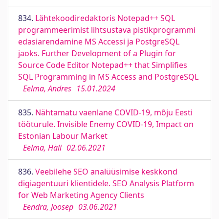
834.
Lähtekoodiredaktoris Notepad++ SQL
programmeerimist lihtsustava pistikprogrammi
edasiarendamine MS Accessi ja PostgreSQL
jaoks. Further Development of a Plugin for
Source Code Editor Notepad++ that Simplifies
SQL Programming in MS Access and PostgreSQL
Eelma, Andres
15.01.2024
835.
Nähtamatu vaenlane COVID-19, mõju Eesti
tööturule. Invisible Enemy COVID-19, Impact on
Estonian Labour Market
Eelma, Häli
02.06.2021
836.
Veebilehe SEO analüüsimise keskkond
digiagentuuri klientidele. SEO Analysis Platform
for Web Marketing Agency Clients
Eendra, Joosep
03.06.2021