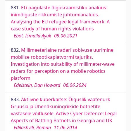
831.
ELi pagulaste õigusraamistiku analüüs:
inimõiguste rikkumiste juhtumianalüüs.
Analysing the EU refugee legal framework: A
case study of human rights violations
Ebot, Ismaila Ayuk
09.06.2021
832.
Millimeeterlaine radari sobivuse uurimine
mobiilse robootikaplatvormi tajuriks.
Investigation into suitability of millimeter-wave
radars for perception on a mobile robotics
platform
Edelstein, Dan Howard
06.06.2024
833.
Aktiivne küberkaitse: Õiguslik vaatenurk
Gruusia ja Ühendkuningriikide botnetite
vastasele võitlusele. Active Cyber Defence: Legal
Aspects of Battling Botnets in Georgia and UK
Edilashvili, Roman
11.06.2014