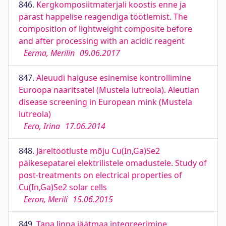
846.
Kergkomposiitmaterjali koostis enne ja
pärast happelise reagendiga töötlemist. The
composition of lightweight composite before
and after processing with an acidic reagent
Eerma, Merilin
09.06.2017
847.
Aleuudi haiguse esinemise kontrollimine
Euroopa naaritsatel (Mustela lutreola). Aleutian
disease screening in European mink (Mustela
lutreola)
Eero, Irina
17.06.2014
848.
Järeltöötluste mõju Cu(In,Ga)Se2
päikesepatarei elektrilistele omadustele. Study of
post-treatments on electrical properties of
Cu(In,Ga)Se2 solar cells
Eeron, Merili
15.06.2015
849.
Tapa linna jäätmaa integreerimine