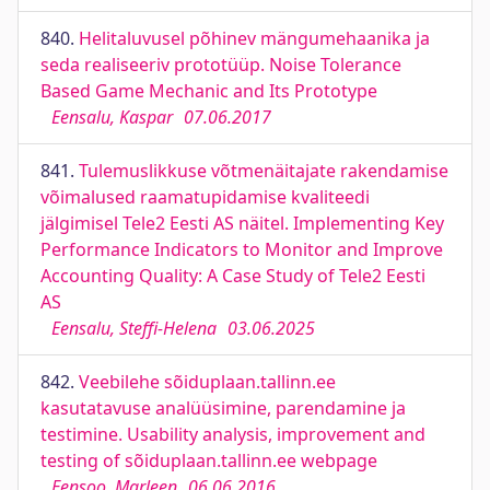
840.
Helitaluvusel põhinev mängumehaanika ja
seda realiseeriv prototüüp. Noise Tolerance
Based Game Mechanic and Its Prototype
Eensalu, Kaspar
07.06.2017
841.
Tulemuslikkuse võtmenäitajate rakendamise
võimalused raamatupidamise kvaliteedi
jälgimisel Tele2 Eesti AS näitel. Implementing Key
Performance Indicators to Monitor and Improve
Accounting Quality: A Case Study of Tele2 Eesti
AS
Eensalu, Steffi-Helena
03.06.2025
842.
Veebilehe sõiduplaan.tallinn.ee
kasutatavuse analüüsimine, parendamine ja
testimine. Usability analysis, improvement and
testing of sõiduplaan.tallinn.ee webpage
Eensoo, Marleen
06.06.2016