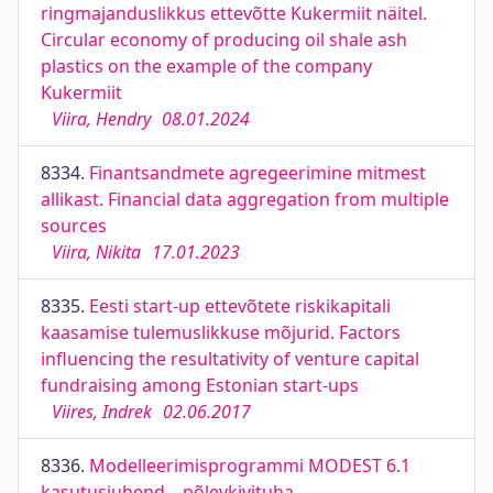
ringmajanduslikkus ettevõtte Kukermiit näitel.
Circular economy of producing oil shale ash
plastics on the example of the company
Kukermiit
Viira, Hendry
08.01.2024
8334.
Finantsandmete agregeerimine mitmest
allikast. Financial data aggregation from multiple
sources
Viira, Nikita
17.01.2023
8335.
Eesti start-up ettevõtete riskikapitali
kaasamise tulemuslikkuse mõjurid. Factors
influencing the resultativity of venture capital
fundraising among Estonian start-ups
Viires, Indrek
02.06.2017
8336.
Modelleerimisprogrammi MODEST 6.1
kasutusjuhend – põlevkivituha