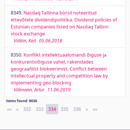
8349.
Nasdaq Tallinna börsil noteeritud
ettevõtete dividendipoliitika. Dividend policies of
Estonian companies listed on Nasdaq Tallinn
stock exchange
Viitkin, Keit
05.06.2018
8350.
Konflikt intellektuaalomandi õiguse ja
konkurentsiõiguse vahel, rakendades
geograafilist blokeerimist. Conflict between
intellectual property and competition law by
implementing geo-blocking
Viitmann, Artur
11.06.2019
items found: 8636
««
First
«
Previous
332
333
334
335
336
»
Next
»»
Last