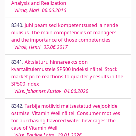
Analysis and Realization
Viirna, Mari
06.06.2016
8340.
Juhi peamised kompetentsused ja nende
olulisus. The main competencies of managers
and the importance of those competencies
Viirok, Henri
05.06.2017
8341.
Aktsiaturu hinnareaktsioon
kvartalitulemustele SP500 indeksi näitel. Stock
market price reactions to quarterly results in the
SP500 index
Viise, Johannes Kustav
04.06.2020
8342.
Tarbija motiivid maitsestatud veejookide
ostmisel Vitamin Well näitel. Consumer motives
for purchasing flavored water beverages: the
case of Vitamin Well
Viise, Pauline Lotta
19.01.2026