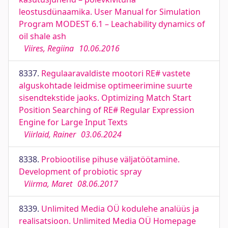
leostusdünaamika. User Manual for Simulation
Program MODEST 6.1 – Leachability dynamics of
oil shale ash
Viires, Regiina
10.06.2016
8337.
Regulaaravaldiste mootori RE# vastete
alguskohtade leidmise optimeerimine suurte
sisendtekstide jaoks. Optimizing Match Start
Position Searching of RE# Regular Expression
Engine for Large Input Texts
Viirlaid, Rainer
03.06.2024
8338.
Probiootilise pihuse väljatöötamine.
Development of probiotic spray
Viirma, Maret
08.06.2017
8339.
Unlimited Media OÜ kodulehe analüüs ja
realisatsioon. Unlimited Media OÜ Homepage