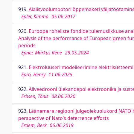
919.
Alalisvoolumootori õppemaketi väljatöötamine
Epler, Kimmo
05.06.2017
920.
Euroopa roheliste fondide tulemuslikkuse ana
Analysis of the performance of European green f
periods
Epner, Markus Rene
29.05.2024
921.
Elektrolüüseri modelleerimine elektrisüsteemi 
Epro, Henry
11.06.2025
922.
Allveedrooni ülekandepoi elektroonika ja sü
Erbsen, Tõnis
08.06.2020
923.
Läänemere regiooni julgeolekuolukord NATO heid
perspective of Nato’s deterrence efforts
Erdem, Berk
06.06.2019