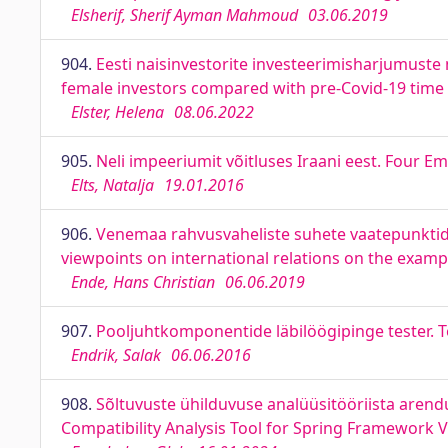
Elsherif, Sherif Ayman Mahmoud
03.06.2019
904.
Eesti naisinvestorite investeerimisharjumuste
female investors compared with pre-Covid-19 time
Elster, Helena
08.06.2022
905.
Neli impeeriumit võitluses Iraani eest. Four 
Elts, Natalja
19.01.2016
906.
Venemaa rahvusvaheliste suhete vaatepunktide a
viewpoints on international relations on the example
Ende, Hans Christian
06.06.2019
907.
Pooljuhtkomponentide läbilöögipinge tester.
Endrik, Salak
06.06.2016
908.
Sõltuvuste ühilduvuse analüüsitööriista aren
Compatibility Analysis Tool for Spring Framework