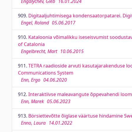
Engalychev, Gleb
16.01.2024
909.
Digitaaljuhtimisega kondensaatorpatarei. Digit
Engel, Roland
05.06.2017
910.
Kataloonia võimalikku iseseisvumist soodusta
of Catalonia
Engelbrecht, Mart
10.06.2015
911.
TETRA raadioside arvuti kasutajarakenduse l
Communications System
Enn, Ergo
04.06.2020
912.
Interaktiivse maleavangute õppevahendi loomin
Enn, Marek
05.06.2023
913.
Börsiettevõtte õiglase väärtuse hindamine Sw
Enno, Laura
14.01.2022