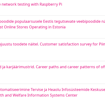
e network testing with Raspberry Pi
poodide populaarsusele Eestis tegutsevate veebipoodide nä
t Online Stores Operating in Estonia
juustu toodete näitel. Customer satisfaction survey for Pi
d ja karjäärimustrid. Career paths and career patterns of of
tomatiseerimine Tervise ja Heaolu Infosüsteemide Keskuse
lth and Welfare Information Systems Center