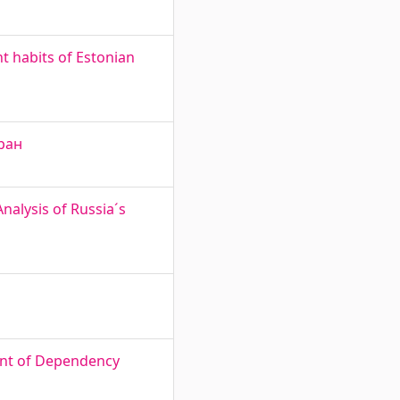
t habits of Estonian
Иран
nalysis of Russia´s
ent of Dependency