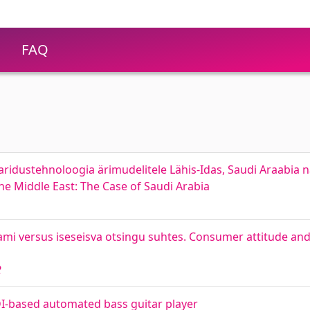
FAQ
haridustehnoloogia ärimudelitele Lähis-Idas, Saudi Araabia n
he Middle East: The Case of Saudi Arabia
ami versus iseseisva otsingu suhtes. Consumer attitude an
2
I-based automated bass guitar player