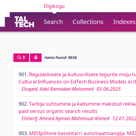
Digikogu
Search
Collections
Indexes
items found: 8636
901.
Regulatiivsete ja kultuurilisete tegurite möju 
Cultural Influences on EdTech Business Models in t
Elsayed, Adel Ramadan Mohamed
05.06.2025
902.
Tarbija suhtumine ja käitumine makstud rekla
paid versus organic search results
Elsherif, Ahmed Ayman Mahmoud Ahmed
12.01.202
903.
MIDIpõhine basskitarri automaatmängija. MID