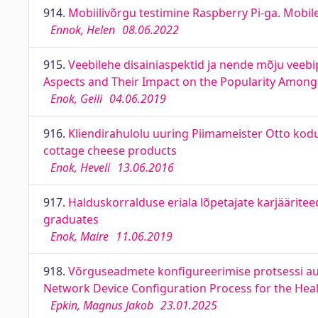
914.
Mobiilivõrgu testimine Raspberry Pi-ga. Mobil
Ennok, Helen
08.06.2022
915.
Veebilehe disainiaspektid ja nende mõju veebi
Aspects and Their Impact on the Popularity Amongs
Enok, Geili
04.06.2019
916.
Kliendirahulolu uuring Piimameister Otto kodu
cottage cheese products
Enok, Heveli
13.06.2016
917.
Halduskorralduse eriala lõpetajate karjääritee
graduates
Enok, Maire
11.06.2019
918.
Võrguseadmete konfigureerimise protsessi au
Network Device Configuration Process for the Hea
Epkin, Magnus Jakob
23.01.2025