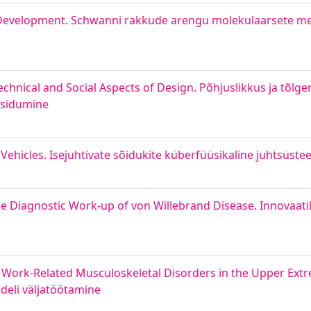
l Development. Schwanni rakkude arengu molekulaarsete 
Technical and Social Aspects of Design. Põhjuslikkus ja tõlg
e sidumine
 Vehicles. Isejuhtivate sõidukite küberfüüsikaline juhtsüst
e Diagnostic Work-up of von Willebrand Disease. Innovaati
 Work-Related Musculoskeletal Disorders in the Upper Extr
eli väljatöötamine