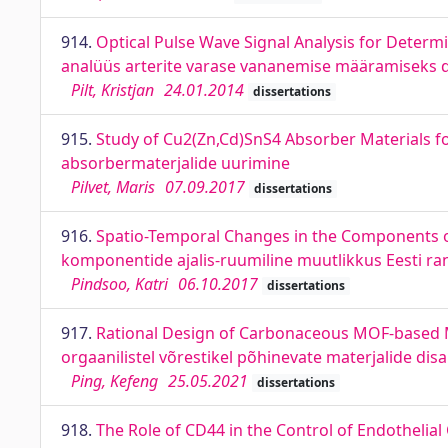
914.
Optical Pulse Wave Signal Analysis for Determina
analüüs arterite varase vananemise määramiseks d
Pilt, Kristjan
24.01.2014
dissertations
915.
Study of Cu2(Zn,Cd)SnS4 Absorber Materials f
absorbermaterjalide uurimine
Pilvet, Maris
07.09.2017
dissertations
916.
Spatio-Temporal Changes in the Components o
komponentide ajalis-ruumiline muutlikkus Eesti ra
Pindsoo, Katri
06.10.2017
dissertations
917.
Rational Design of Carbonaceous MOF-based Mat
orgaanilistel võrestikel põhinevate materjalide dis
Ping, Kefeng
25.05.2021
dissertations
918.
The Role of CD44 in the Control of Endothelial