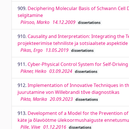
909.
Deciphering Molecular Basis of Schwann Cel
selgitamine
Piirsoo, Marko
14.12.2009
dissertations
910.
Causality and Interpretation: Integrating the 
projekteerimise tehniliste ja sotsiaalsete aspektid
Pikas, Ergo
13.05.2019
dissertations
911.
Cyber-Physical Control System for Self-Driving
Pikner, Heiko
03.09.2024
dissertations
912.
Implementation of Innovative Techniques in th
juurutamine von Willebrandi tõve diagnostikas
Pikta, Marika
20.09.2023
dissertations
913.
Development of a Model for the Prevention of
käte ja õlavöötme ülekoormushaiguste ennetusmud
Pille, Viive
01.12.2016
dissertations