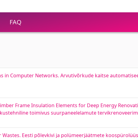
FAQ
s in Computer Networks. Arvutivõrkude kaitse automatise
imber Frame Insulation Elements for Deep Energy Renovat
iskustehniline toimivus suurpaneelelamute tervikrenoveerim
er Wastes. Eesti põlevkivi ja polümeerjäätmete koospürolüü