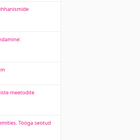
mehhanismide
endamine:
eem
liste meetodite
emities. Tööga seotud