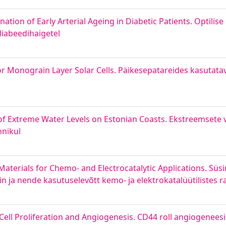
tion of Early Arterial Ageing in Diabetic Patients. Optilise 
iabeedihaigetel
or Monograin Layer Solar Cells. Päikesepatareides kasutata
f Extreme Water Levels on Estonian Coasts. Ekstreemsete
nnikul
erials for Chemo- and Electrocatalytic Applications. Süsin
ain ja nende kasutuselevõtt kemo- ja elektrokatalüütilistes 
 Cell Proliferation and Angiogenesis. CD44 roll angiogenees