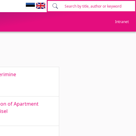
Intranet
erimine
ion of Apartment
isel
s