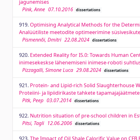
jagunemises
Pink, Anne
07.10.2016
dissertations
919.
Optimising Analytical Methods for the Determi
Analüütiliste meetodite optimeerimine süsivesikut
Pismennõi, Dmitri
22.08.2024
dissertations
920.
Extended Reality for I5.0: Towards Human Cent
inimesekeskse lähenemiseni inimese-roboti suhtlu
Pizzagalli, Simone Luca
29.08.2024
dissertations
921.
Protein- and Lipid-rich Solid Slaughterhouse 
Proteiini- ja lipiidirikaste tahkete tapamajajäätm
Pitk, Peep
03.07.2014
dissertations
922.
Nutrition situation of pre-school children in E
Pitsi, Tagli
12.06.2006
dissertations
923.
The Impact of Oil Shale Calorific Value on CFB