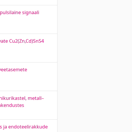
pulsilaine signaali
vate Cu2(Zn,Cd)SnS4
 veetasemete
ikurikastel, metall–
rakendustes
is ja endoteelirakkude