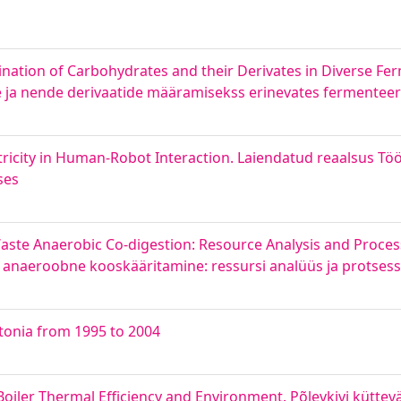
nation of Carbohydrates and their Derivates in Diverse Fe
e ja nende derivaatide määramisekss erinevates fermenteer
ricity in Human-Robot Interaction. Laiendatud reaalsus Töö
ses
Waste Anaerobic Co-digestion: Resource Analysis and Proces
ete anaeroobne kooskääritamine: ressursi analüüs ja protses
stonia from 1995 to 2004
 Boiler Thermal Efficiency and Environment. Põlevkivi kütte