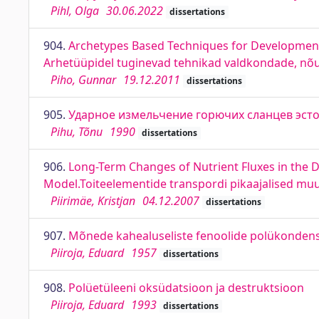
Pihl, Olga
30.06.2022
dissertations
904.
Archetypes Based Techniques for Development
Arhetüüpidel tuginevad tehnikad valdkondade, nõue
Piho, Gunnar
19.12.2011
dissertations
905.
Ударное измельчение горючих сланцев эст
Pihu, Tõnu
1990
dissertations
906.
Long-Term Changes of Nutrient Fluxes in the Dr
Model.Toiteelementide transpordi pikaajalised mu
Piirimäe, Kristjan
04.12.2007
dissertations
907.
Mõnede kahealuseliste fenoolide polükondens
Piiroja, Eduard
1957
dissertations
908.
Polüetüleeni oksüdatsioon ja destruktsioon
Piiroja, Eduard
1993
dissertations