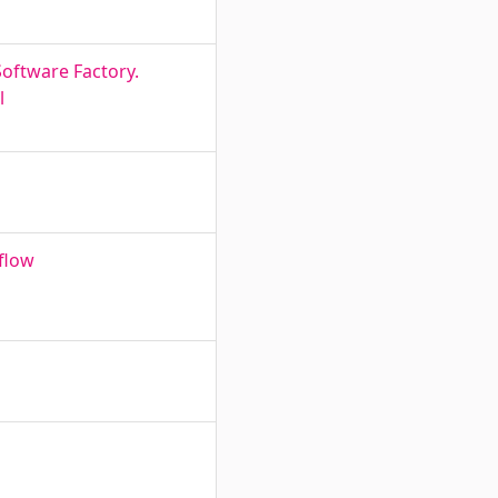
oftware Factory.
l
lflow