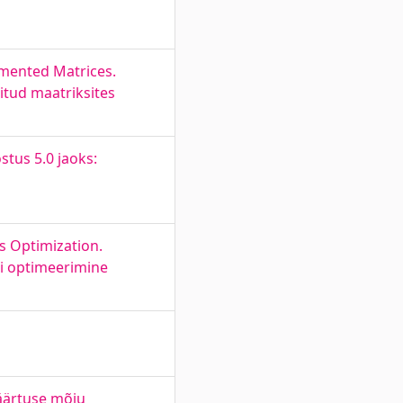
rmented Matrices.
itud maatriksites
stus 5.0 jaoks:
s Optimization.
si optimeerimine
väärtuse mõju