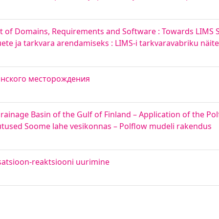
 of Domains, Requirements and Software : Towards LIMS S
te ja tarkvara arendamiseks : LIMS-i tarkvaravabriku näite
онского месторождения
ainage Basin of the Gulf of Finland – Application of the Po
utused Soome lahe vesikonnas – Polflow mudeli rakendus
atsioon-reaktsiooni uurimine