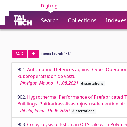
Digikogu
Search
Collections
Indexes
items found: 1481
901.
Automating Defences against Cyber Operation
küberoperatsioonide vastu
Pihelgas, Mauno
11.08.2021
dissertations
902.
Hygrothermal Performance of Prefabricated T
Buildings. Puitkarkass-lisasoojustuselementide ni
Pihelo, Peep
16.06.2020
dissertations
903.
Co-pyrolysis of Estonian Oil Shale with Polym