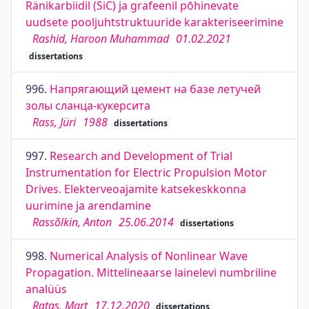
Ränikarbiidil (SiC) ja grafeenil pōhinevate
uudsete pooljuhtstruktuuride karakteriseerimine
Rashid, Haroon Muhammad
01.02.2021
dissertations
996.
Напрягающий цемент на базе летучей
золы сланца-кукерсита
Rass, Jüri
1988
dissertations
997.
Research and Development of Trial
Instrumentation for Electric Propulsion Motor
Drives. Elekterveoajamite katsekeskkonna
uurimine ja arendamine
Rassõlkin, Anton
25.06.2014
dissertations
998.
Numerical Analysis of Nonlinear Wave
Propagation. Mittelineaarse lainelevi numbriline
analüüs
Ratas, Mart
17.12.2020
dissertations