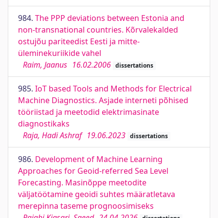
984.
The PPP deviations between Estonia and
non-transnational countries. Kõrvalekalded
ostujõu pariteedist Eesti ja mitte-
üleminekuriikide vahel
Raim, Jaanus
16.02.2006
dissertations
985.
IoT based Tools and Methods for Electrical
Machine Diagnostics. Asjade interneti põhised
tööriistad ja meetodid elektrimasinate
diagnostikaks
Raja, Hadi Ashraf
19.06.2023
dissertations
986.
Development of Machine Learning
Approaches for Geoid-referred Sea Level
Forecasting. Masinõppe meetodite
väljatöötamine geoidi suhtes määratletava
merepinna taseme prognoosimiseks
Rajabi Kiasari, Saeed
24.04.2026