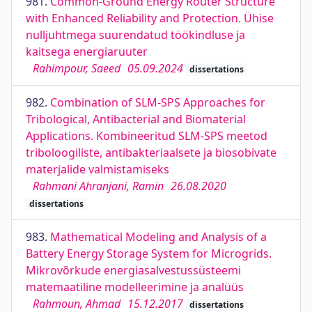
981.
Common-Ground Energy Router Structure
with Enhanced Reliability and Protection. Ühise
nulljuhtmega suurendatud töökindluse ja
kaitsega energiaruuter
Rahimpour, Saeed
05.09.2024
dissertations
982.
Combination of SLM-SPS Approaches for
Tribological, Antibacterial and Biomaterial
Applications. Kombineeritud SLM-SPS meetod
triboloogiliste, antibakteriaalsete ja biosobivate
materjalide valmistamiseks
Rahmani Ahranjani, Ramin
26.08.2020
dissertations
983.
Mathematical Modeling and Analysis of a
Battery Energy Storage System for Microgrids.
Mikrovõrkude energiasalvestussüsteemi
matemaatiline modelleerimine ja analüüs
Rahmoun, Ahmad
15.12.2017
dissertations