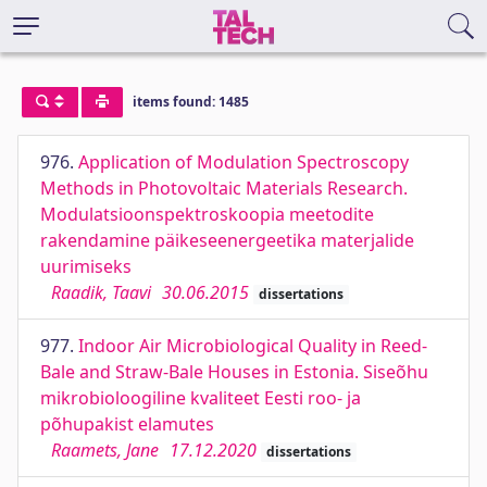
items found: 1485
976.
Application of Modulation Spectroscopy
Methods in Photovoltaic Materials Research.
Modulatsioonspektroskoopia meetodite
rakendamine päikeseenergeetika materjalide
uurimiseks
Raadik, Taavi
30.06.2015
dissertations
977.
Indoor Air Microbiological Quality in Reed-
Bale and Straw-Bale Houses in Estonia. Siseõhu
mikrobioloogiline kvaliteet Eesti roo- ja
põhupakist elamutes
Raamets, Jane
17.12.2020
dissertations