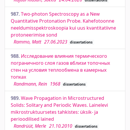
dissertations
987.
Two-photon Spectroscopy as a New
Quantitative Protonation Probe. Kahefotoonne
neeldumisspektroskoopia kui uus kvantitatiivne
protoneerimise sond
Rammo, Matt
27.06.2023
dissertations
988.
Исследование влияния термического
пограничного слоя газов вблизи топочных
стен на условия теплообмена в камерных
топках
Randmann, Rein
1968
dissertations
989.
Wave Propagation in Microstructured
Solids: Solitary and Periodic Waves. Lainelevi
mikrostruktuursetes tahkistes: üksik- ja
perioodilised lained
Randrüüt, Merle
21.10.2010
dissertations