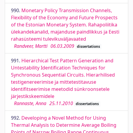
990.
Monetary Policy Transmission Channels,
Flexibility of the Economy and Future Prospects
of the Estonian Monetary System. Rahapoliitika
ülekandekanalid, majanduse paindlikkus ja Eesti
rahasüsteemi tulevikuväljavaated
Randveer, Martti
06.03.2009
dissertations
991.
Hierarchical Test Pattern Generation and
Untestability Identification Techniques for
Synchronous Sequential Circuits. Hierarhilised
testigenereerimise ja mittetestitavuse
identifitseerimise meetodid sünkroonsetele
järjestikskeemidele
Rannaste, Anna
25.11.2010
dissertations
992.
Developing a Novel Method for Using
Thermal Analysis to Determine Average Boiling
Points of Narrow Boiling Range Continuous