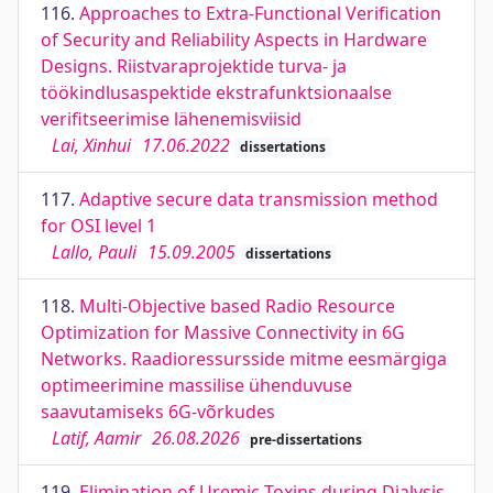
116.
Approaches to Extra-Functional Verification
of Security and Reliability Aspects in Hardware
Designs. Riistvaraprojektide turva- ja
töökindlusaspektide ekstrafunktsionaalse
verifitseerimise lähenemisviisid
Lai, Xinhui
17.06.2022
dissertations
117.
Adaptive secure data transmission method
for OSI level 1
Lallo, Pauli
15.09.2005
dissertations
118.
Multi-Objective based Radio Resource
Optimization for Massive Connectivity in 6G
Networks. Raadioressursside mitme eesmärgiga
optimeerimine massilise ühenduvuse
saavutamiseks 6G-võrkudes
Latif, Aamir
26.08.2026
pre-dissertations
119.
Elimination of Uremic Toxins during Dialysis