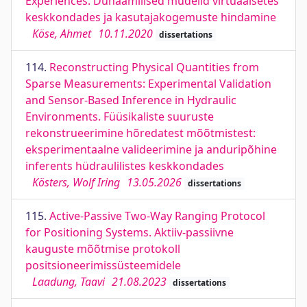
Experiences. Dünaamilised mudelid virtuaalsetes
keskkondades ja kasutajakogemuste hindamine
Köse, Ahmet
10.11.2020
dissertations
114.
Reconstructing Physical Quantities from
Sparse Measurements: Experimental Validation
and Sensor-Based Inference in Hydraulic
Environments. Füüsikaliste suuruste
rekonstrueerimine hõredatest mõõtmistest:
eksperimentaalne valideerimine ja anduripõhine
inferents hüdraulilistes keskkondades
Kösters, Wolf Iring
13.05.2026
dissertations
115.
Active-Passive Two-Way Ranging Protocol
for Positioning Systems. Aktiiv-passiivne
kauguste mõõtmise protokoll
positsioneerimissüsteemidele
Laadung, Taavi
21.08.2023
dissertations