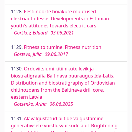
1128.
Eesti noorte hoiakute muutused
elektriautodesse. Developments in Estonian
youth's attitudes towards electric cars
Gorškov, Eduard
03.06.2021
1129.
Fitness toitumine. Fitness nutrition
Gosteva, Julia
09.06.2017
1130.
Ordoviitsiumi kitiinikute levik ja
biostratigraafia Baltinava puuraugus Ida-Lätis.
Distribution and biostratigraphy of Ordovician
chitinozoans from the Baltinava drill core,
eastern Latvia
Gotsenko, Arina
06.06.2025
1131.
Alavalgustatud piltide valgustamine
generatiivsete võistlusvõrkude abil. Brightening