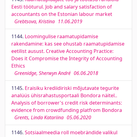
Eesti tööturul. Job and salary satisfaction of
accountants on the Estonian labour market
Grebtsova, Kristina
11.06.2019
1144.
Loomingulise raamatupidamise
rakendamine: kas see ohustab raamatupidamise
eetilist ausust. Creative Accounting Practice:
Does it Compromise the Integrity of Accounting
Ethics
Greenidge, Sherwyn André
06.06.2018
1145.
Eraisiku krediidiriski mõjutavate tegurite
analüüs ühisrahastusportaali Bondora näitel..
Analysis of borrower's credit risk determinants:
evidence from crowdfunding platfrom Bondora
Grents, Linda Katariina
05.06.2020
1146.
Sotsiaalmeedia roll moebrändide valikul