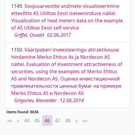
1149.
Soojusarvestite andmete visualiseerimine
ettevõtte AS Utilitas Eesti iseteeninduse näitel.
Visualization of heat meters data on the example
of AS Utilitas Eesti self-service
Griffel, Osvald
02.06.2017
1150.
Väärtpaberi inveesteeringu attraktiivsuse
hindamine Merko Ehitus As ja Nordecon AS
näitel. Evaluation of investment attractiveness of
securities, using the examples of Merko Ehitus
AS and Nordecon AS. Оценка инвестиционной
привлекательности ценных бумаг на примере
Merko Ehitus AS и Nordecon AS
Grigoriev, Alexander
12.06.2014
items found: 8636
««
First
«
Previous
44
45
46
47
48
»
Next
»»
Last