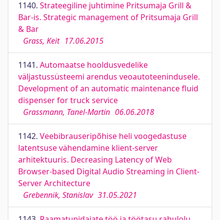
1140.
Strateegiline juhtimine Pritsumaja Grill &
Bar-is. Strategic management of Pritsumaja Grill
& Bar
Grass, Keit
17.06.2015
1141.
Automaatse hooldusvedelike
väljastussüsteemi arendus veoautoteenindusele.
Development of an automatic maintenance fluid
dispenser for truck service
Grassmann, Tanel-Martin
06.06.2018
1142.
Veebibrauseripõhise heli voogedastuse
latentsuse vähendamine klient-server
arhitektuuris. Decreasing Latency of Web
Browser-based Digital Audio Streaming in Client-
Server Architecture
Grebennik, Stanislav
31.05.2021
1143.
Raamatupidajate töö ja töötasu rahulolu