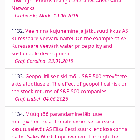
Low Light Photos Using Generative Adversarial
Networks
Grabovski, Mark
10.06.2019
1132.
Vee hinna kujunemine ja jätkusuutlikkus AS
Kuressaare Veevärk näitel. On the example of AS
Kuressaare Veevärk water price policy and
sustainable development
Graf, Carolina
23.01.2019
1133.
Geopoliitilise riski mõju S&P 500 ettevõtete
aktsiatootlusele. The effect of geopolitical risk on
the stock returns of S&P 500 companies
Graf, Isabel
04.06.2026
1134.
Müügitöö parandamine läbi uue
müügivõimude automatiseerimise tarkvara
kasutuselevõt AS Elisa Eesti suurkliendiosakonna
näitel. Sales Work Improvement Through the