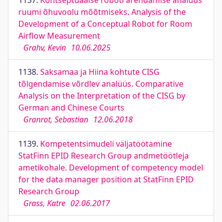
1137.
Kontseptuaalse roboti arendamise analüüs
ruumi õhuvoolu mõõtmiseks. Analysis of the
Development of a Conceptual Robot for Room
Airflow Measurement
Grahv, Kevin
10.06.2025
1138.
Saksamaa ja Hiina kohtute CISG
tõlgendamise võrdlev analüüs. Comparative
Analysis on the Interpretation of the CISG by
German and Chinese Courts
Granrot, Sebastian
12.06.2018
1139.
Kompetentsimudeli väljatöötamine
StatFinn EPID Research Group andmetöötleja
ametikohale. Development of competency model
for the data manager position at StatFinn EPID
Research Group
Grass, Katre
02.06.2017