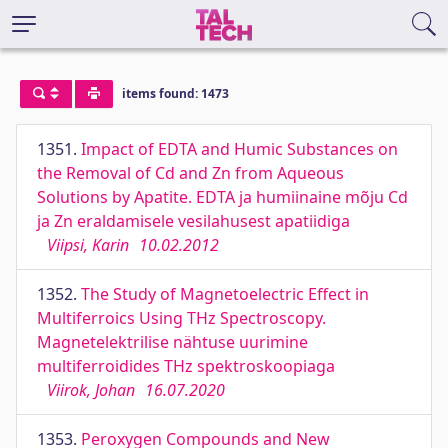
items found: 1473
1351.
Impact of EDTA and Humic Substances on
the Removal of Cd and Zn from Aqueous
Solutions by Apatite. EDTA ja humiinaine mõju Cd
ja Zn eraldamisele vesilahusest apatiidiga
Viipsi, Karin
10.02.2012
1352.
The Study of Magnetoelectric Effect in
Multiferroics Using THz Spectroscopy.
Magnetelektrilise nähtuse uurimine
multiferroidides THz spektroskoopiaga
Viirok, Johan
16.07.2020
1353.
Peroxygen Compounds and New