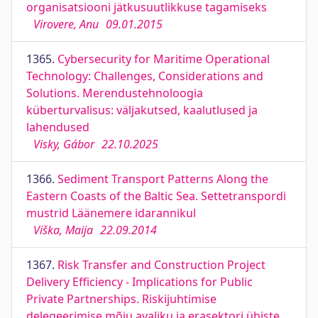
organisatsiooni jätkusuutlikkuse tagamiseks
Virovere, Anu
09.01.2015
1365.
Cybersecurity for Maritime Operational
Technology: Challenges, Considerations and
Solutions. Merendustehnoloogia
küberturvalisus: väljakutsed, kaalutlused ja
lahendused
Visky, Gábor
22.10.2025
1366.
Sediment Transport Patterns Along the
Eastern Coasts of the Baltic Sea. Settetranspordi
mustrid Läänemere idarannikul
Viška, Maija
22.09.2014
1367.
Risk Transfer and Construction Project
Delivery Efficiency - Implications for Public
Private Partnerships. Riskijuhtimise
delegeerimise mõju avaliku ja erasektori ühiste