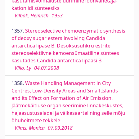
kasutamisvõimaluste uurimine ioonvahetaja-
kationiidi sünteesiks
Vilbok, Heinrich
1953
1357.
Stereoselective chemoenzymatic synthesis
of deoxy sugar esters involving Candida
antarctica lipase B. Desoksüsuhkru estrite
stereoselektiivne kemoensümaatiline süntees
kasutades Candida antarctica lipaasi B
Villo, Ly
04.07.2008
1358.
Waste Handling Management in City
Centres, Low-Density Areas and Small Islands
and its Effect on Formation of Air Emission.
Jäätmekäitluse organiseerimine linnakeskustes,
hajaasustusaladel ja väikesaartel ning selle mõju
õhuheitmete tekkele
Vilms, Monica
07.09.2018