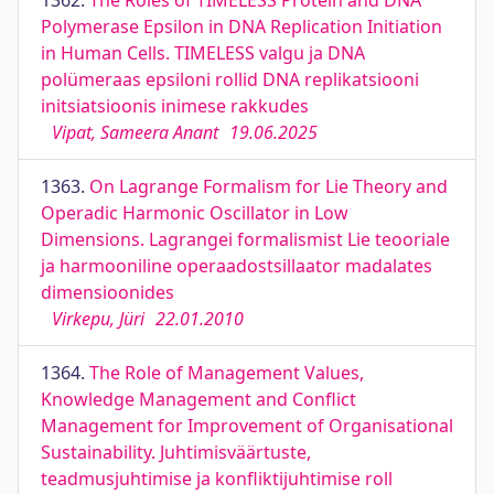
1362.
The Roles of TIMELESS Protein and DNA
Polymerase Epsilon in DNA Replication Initiation
in Human Cells. TIMELESS valgu ja DNA
polümeraas epsiloni rollid DNA replikatsiooni
initsiatsioonis inimese rakkudes
Vipat, Sameera Anant
19.06.2025
1363.
On Lagrange Formalism for Lie Theory and
Operadic Harmonic Oscillator in Low
Dimensions. Lagrangei formalismist Lie teooriale
ja harmooniline operaadostsillaator madalates
dimensioonides
Virkepu, Jüri
22.01.2010
1364.
The Role of Management Values,
Knowledge Management and Conflict
Management for Improvement of Organisational
Sustainability. Juhtimisväärtuste,
teadmusjuhtimise ja konfliktijuhtimise roll