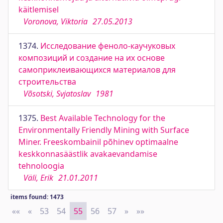
käitlemisel
Voronova, Viktoria
27.05.2013
1374.
Исследование феноло-каучуковых
композиций и создание на их основе
самоприклеивающихся материалов для
строительства
Võsotski, Svjatoslav
1981
1375.
Best Available Technology for the
Environmentally Friendly Mining with Surface
Miner. Freeskombainil põhinev optimaalne
keskkonnasäästlik avakaevandamise
tehnoloogia
Väli, Erik
21.01.2011
items found: 1473
««
First
«
Previous
53
54
55
56
57
»
Next
»»
Last