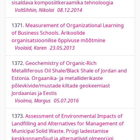
sisaldava komposiitkeraamika tehnoloogia
Voltšihhin, Nikolai
08.12.2014
1371.
Measurement of Organizational Learning
of Business Schools. Ärikoolide
organisatsioonilise õppivuse mõõtmine
Voolaid, Karen
23.05.2013
1372.
Geochemistry of Organic-Rich
Metalliferous Oil Shale/Black Shale of Jordan and
Estonia. Orgaanika- ja metalliderikaste
põlevkivide/mustade kiltade geokeemiast
Jordaanias ja Eestis
Voolma, Margus
05.07.2016
1373.
Assessment of Environmental Impacts of
Landfilling and Alternatives for Management of
Municipal Solid Waste. Prügi ladestamise
keskkonnamõjud ja alternatiivid olmeprügi