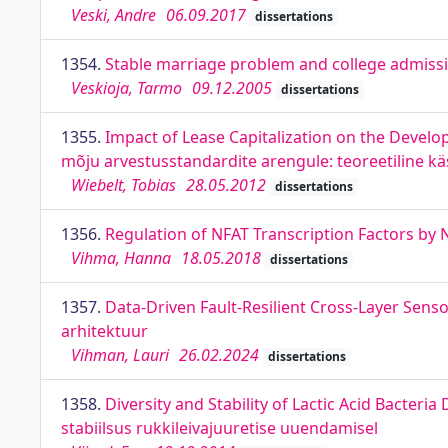
Veski, Andre
06.09.2017
dissertations
1354.
Stable marriage problem and college admiss
Veskioja, Tarmo
09.12.2005
dissertations
1355.
Impact of Lease Capitalization on the Develo
mõju arvestusstandardite arengule: teoreetiline kä
Wiebelt, Tobias
28.05.2012
dissertations
1356.
Regulation of NFAT Transcription Factors by N
Vihma, Hanna
18.05.2018
dissertations
1357.
Data-Driven Fault-Resilient Cross-Layer Sen
arhitektuur
Vihman, Lauri
26.02.2024
dissertations
1358.
Diversity and Stability of Lactic Acid Bacte
stabiilsus rukkileivajuuretise uuendamisel