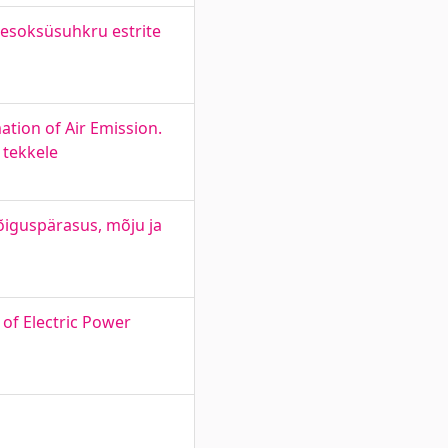
Desoksüsuhkru estrite
tion of Air Emission.
 tekkele
 õiguspärasus, mõju ja
 of Electric Power