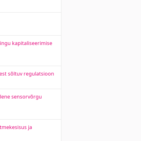
ingu kapitaliseerimise
sest sõltuv regulatsioon
ülene sensorvõrgu
itmekesisus ja