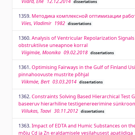
Viiard, Ene
12.12.2014
dissertations
1359.
Методика комплексной оптимизации работ
Viies, Vladimir
1982
dissertations
1360.
Analysis of Ventricular Repolarization Signal
obstruktiivse uneapnoe korral
Viigimäe, Moonika
09.02.2018
dissertations
1361.
Optimising Fairways in the Gulf of Finland U
pinnahoovuste mustrite põhjal
Viikmäe, Bert
03.03.2014
dissertations
1362.
Constraints Solving Based Hierarchical Test 
baseeruv hierarhiline testigenereerimine sünkroon
Viilukas, Taavi
30.11.2012
dissertations
1363.
Impact of EDTA and Humic Substances on the
mõju Cd ja Zn eraldamisele vesilahusest apatiidiga