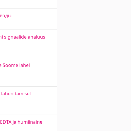
 воды
ni signaalide analüüs
ne Soome lahel
e lahendamisel
 EDTA ja humiinaine