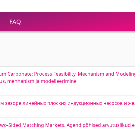
FAQ
cium Carbonate: Process Feasibility, Mechanism and Modelin
vus, mehhanism ja modelleerimine
м зазоре линейных плоских индукционных насосов и ж
Two-Sided Matching Markets. Agendipõhised arvutuslikud 