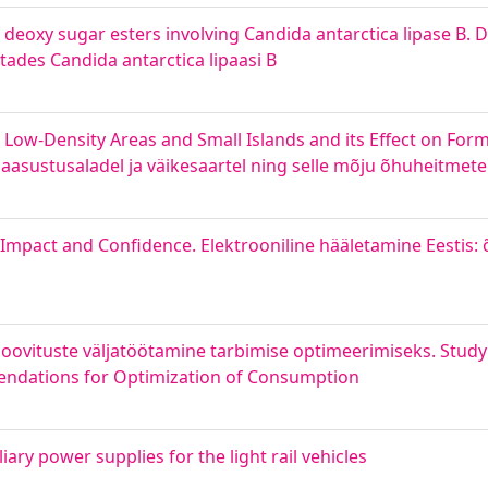
deoxy sugar esters involving Candida antarctica lipase B. 
ades Candida antarctica lipaasi B
ow-Density Areas and Small Islands and its Effect on Forma
aasustusaladel ja väikesaartel ning selle mõju õhuheitmete
, Impact and Confidence. Elektrooniline hääletamine Eestis:
 soovituste väljatöötamine tarbimise optimeerimiseks. Study
ndations for Optimization of Consumption
ary power supplies for the light rail vehicles