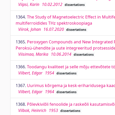
Viipsi, Karin
10.02.2012
dissertations
1364.
The Study of Magnetoelectric Effect in Multi
multiferroidides THz spektroskoopiaga
Viirok, Johan
16.07.2020
dissertations
1365.
Peroxygen Compounds and New Integrated Pr
Peroksü-ühendite ja uute integreeritud protsessi
Viisimaa, Marika
10.06.2014
dissertations
1366.
Toodangu kvaliteet ja selle mõju ettevõtete tö
Vilbert, Edgar
1954
dissertations
1367.
Uurimus kõrgema ja kesk-eriharidusega kaad
Vilbert, Edgar
1964
dissertations
1368.
Põlevkiviõli fenoolide ja raskeõli kasutamisv
Vilbok, Heinrich
1953
dissertations