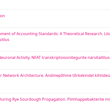
ion
pment of Accounting Standards: A Theoretical Research. Liis
sitlus
euronal Activity. NFAT transkriptsioonitegurite närvitalitlu
sor Network Architecture. Andmepõhine tõrkekindel kihtide
ria During Rye Sourdough Propagation. Piimhappebakterite m