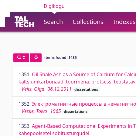
Digikogu
Search
Collections
Indexes
items found: 1485
1351.
Oil Shale Ash as a Source of Calcium for Cal
kaltsiumkarbonaadi toormena: protsessi teostata
Velts, Olga
06.12.2011
dissertations
1352.
Электромагнитные процессы в немагнитно
Veske, Toivo
1965
dissertations
1353.
Agent-Based Computational Experiments in 
kahepoolsetel sobitusturgudel