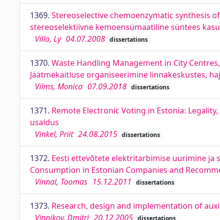
1369.
Stereoselective chemoenzymatic synthesis of 
stereoselektiivne kemoensümaatiline süntees kasut
Villo, Ly
04.07.2008
dissertations
1370.
Waste Handling Management in City Centres, L
Jäätmekäitluse organiseerimine linnakeskustes, haj
Vilms, Monica
07.09.2018
dissertations
1371.
Remote Electronic Voting in Estonia: Legality
usaldus
Vinkel, Priit
24.08.2015
dissertations
1372.
Eesti ettevõtete elektritarbimise uurimine ja
Consumption in Estonian Companies and Recomme
Vinnal, Toomas
15.12.2011
dissertations
1373.
Research, design and implementation of auxili
Vinnikov, Dmitri
20.12.2005
dissertations