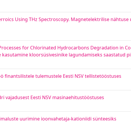
ferroics Using THz Spectroscopy. Magnetelektrilise nähtuse
ocesses for Chlorinated Hydrocarbons Degradation in Con
de kasutamine kloorsüsivesinike lagundamiseks saastatud p
ö finantsilistele tulemustele Eesti NSV tellistetööstuses
ri vajadusest Eesti NSV masinaehitustööstuses
õimaluste uurimine ioonvahetaja-kationiidi sünteesiks