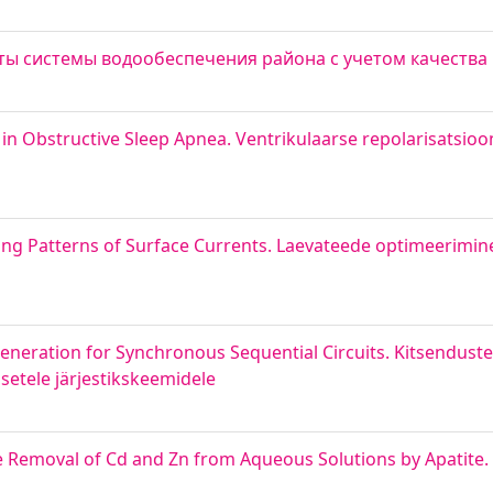
ы системы водообеспечения района с учетом качества
s in Obstructive Sleep Apnea. Ventrikulaarse repolarisatsioo
sing Patterns of Surface Currents. Laevateede optimeerimi
Generation for Synchronous Sequential Circuits. Kitsendust
setele järjestikskeemidele
 Removal of Cd and Zn from Aqueous Solutions by Apatite.