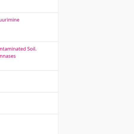
 uurimine
taminated Soil.
innases