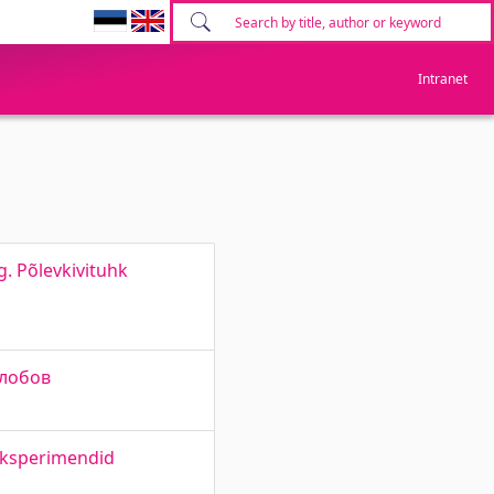
Intranet
g. Põlevkivituhk
елобов
eksperimendid