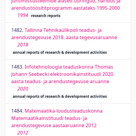
juhtimissüsteemide alased uuringud, haridus ja
arendustöösihtprogramm aastateks 1995-2000
1994
research reports
1482.
Tallinna Tehnikaülikooli teadus- ja
arendustegevuse 2018. aasta tegevusaruanne
2018
annual reports of research & development activities
1483.
Infotehnoloogia teaduskonna Thomas
Johann Seebecki elektroonikainstituudi 2020.
aasta teadus- ja arendustegevuse aruanne
2020
annual reports of research & development activities
1484.
Matemaatika-loodusteaduskonna
Matemaatikainstituudi teadus- ja
arendustegevuse aastaaruanne 2012
2012