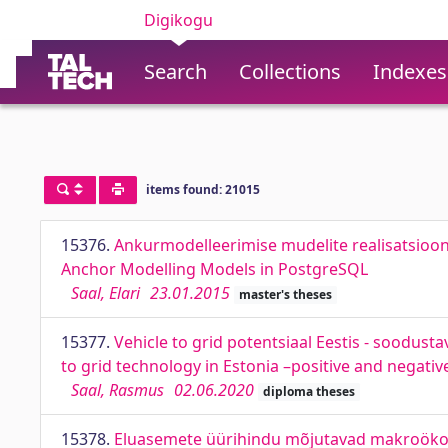
Digikogu
Search
Collections
Indexes
items found: 21015
15376.
Ankurmodelleerimise mudelite realisatsioo
Anchor Modelling Models in PostgreSQL
Saal, Elari
23.01.2015
master's theses
15377.
Vehicle to grid potentsiaal Eestis - soodusta
to grid technology in Estonia –positive and negati
Saal, Rasmus
02.06.2020
diploma theses
15378.
Eluasemete üürihindu mõjutavad makroökono