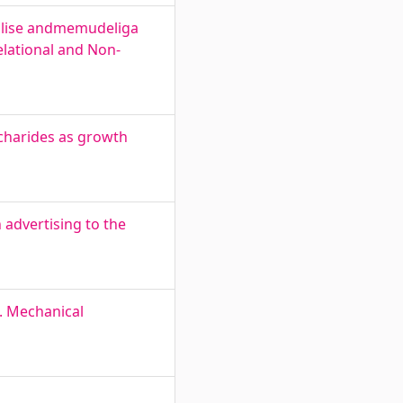
onilise andmemudeliga
elational and Non-
ccharides as growth
 advertising to the
. Mechanical