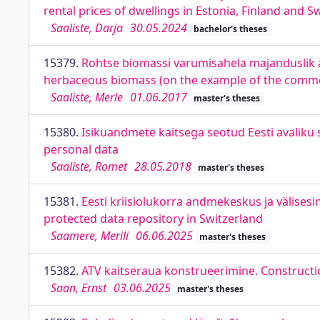
rental prices of dwellings in Estonia, Finland and 
Saaliste, Darja
30.05.2024
bachelor's theses
15379.
Rohtse biomassi varumisahela majanduslik an
herbaceous biomass (on the example of the comm
Saaliste, Merle
01.06.2017
master's theses
15380.
Isikuandmete kaitsega seotud Eesti avaliku 
personal data
Saaliste, Romet
28.05.2018
master's theses
15381.
Eesti kriisiolukorra andmekeskus ja välisesi
protected data repository in Switzerland
Saamere, Merili
06.06.2025
master's theses
15382.
ATV kaitseraua konstrueerimine. Construct
Saan, Ernst
03.06.2025
master's theses