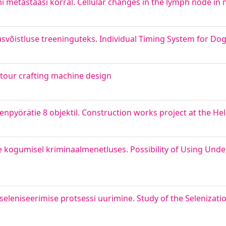
metastaasi korral. Cellular changes in the lymph node in
svõistluse treeninguteks. Individual Timing System for Dog 
tour crafting machine design
npyörätie 8 objektil. Construction works project at the Hels
e kogumisel kriminaalmenetluses. Possibility of Using Unde
eleniseerimise protsessi uurimine. Study of the Selenizatio