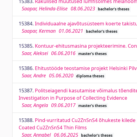
15383.
Rakulised muutused lümfisõlmes melanoomi 
Saapar, Helinda-Eliise
08.06.2023
bachelor's theses
15384.
Individuaalne ajavõtusüsteem koerte takistu
Saapar, Kerman
01.06.2021
bachelor's theses
15385.
Kontuur-ehitusmasina projekteerimine. Con
Saar, Aleksei
06.06.2016
master's theses
15386.
Ehitustööde teostamise projekt Helsinki Pilve
Saar, Andre
05.06.2020
diploma theses
15387.
Politseiagendi kasutamise võimalus tõendit
Investigation in Purpose of Collecting Evidence
Saar, Angela
09.06.2017
master's theses
15388.
Pind-vurritatud Cu2ZnSnS4 õhukeste kilede s
Coated Cu2ZnSnS4 Thin Films
Saar, Annabel
06.06.2025
bachelor's theses