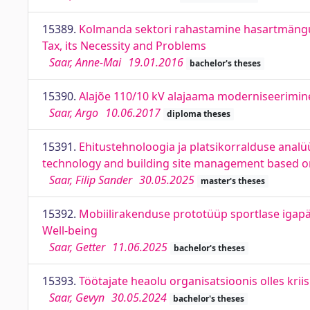
15389.
Kolmanda sektori rahastamine hasartmängum
Tax, its Necessity and Problems
Saar, Anne-Mai
19.01.2016
bachelor's theses
15390.
Alajõe 110/10 kV alajaama moderniseerimine
Saar, Argo
10.06.2017
diploma theses
15391.
Ehitustehnoloogia ja platsikorralduse analüü
technology and building site management based on 
Saar, Filip Sander
30.05.2025
master's theses
15392.
Mobiilirakenduse prototüüp sportlase igapäe
Well-being
Saar, Getter
11.06.2025
bachelor's theses
15393.
Töötajate heaolu organisatsioonis olles kri
Saar, Gevyn
30.05.2024
bachelor's theses