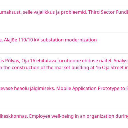
aksust, selle vajalikkus ja probleemid. Third Sector Fun
. Alajõe 110/10 kV substation modernization
s Põlvas, Oja 16 ehitatava turuhoone ehituse näitel. Analys
the construction of the market building at 16 Oja Street i
vase heaolu jälgimiseks. Mobile Application Prototype to E
isikeskkonnas. Employee well-being in an organization durin