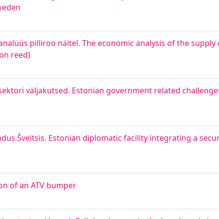
Sweden
alüüs pilliroo näitel. The economic analysis of the supply 
on reed)
sektori väljakutsed. Estonian government related challenges
ndus Šveitsis. Estonian diplomatic facility integrating a sec
ion of an ATV bumper