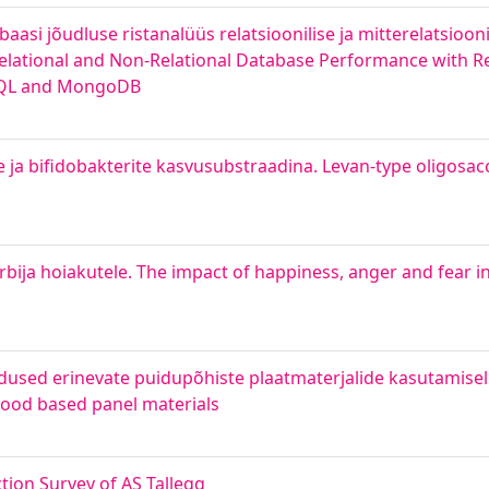
ebaasi jõudluse ristanalüüs relatsioonilise ja mitterelatsio
elational and Non-Relational Database Performance with R
eSQL and MongoDB
de ja bifidobakterite kasvusubstraadina. Levan-type oligosa
bija hoiakutele. The impact of happiness, anger and fear in
dused erinevate puidupõhiste plaatmaterjalide kasutamisel
 wood based panel materials
ction Survey of AS Tallegg