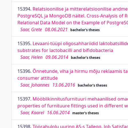
15394.
Relatsioonilise ja mitterelatsioonilise andm
PostgreSQL ja MongoDB näitel. Cross-Analysis of R
Relational Data Model on the Example of Postgr
Saar, Grete
08.06.2021
bachelor's theses
15395.
Levaani-tüüpi oligosahhariidid laktobatsilli
substrates for lactobacilli and bifidobacteria
Saar, Helen
09.06.2014
bachelor's theses
15396.
Õnnetunde, viha ja hirmu mõju reklaamis tar
consumer attitude
Saar, Johannes
13.06.2016
bachelor's theses
15397.
Mööblikinnitusfurnituuri mehaanilised oma
properties of furnituure fittings used in different
Saar, Kaarel
16.06.2014
master's theses
15398.
Töörahulolu uuring AS-s Tallegg. Job Satisfa