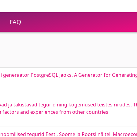
FAQ
ni generaator PostgreSQL jaoks. A Generator for Generatin
vad ja takistavad tegurid ning kogemused teistes riikides. T
ve factors and experiences from other countries
omilised tegurid Eesti, Soome ja Rootsi näitel. Macroec