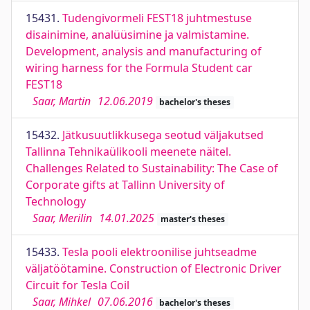
15431.
Tudengivormeli FEST18 juhtmestuse
disainimine, analüüsimine ja valmistamine.
Development, analysis and manufacturing of
wiring harness for the Formula Student car
FEST18
Saar, Martin
12.06.2019
bachelor's theses
15432.
Jätkusuutlikkusega seotud väljakutsed
Tallinna Tehnikaülikooli meenete näitel.
Challenges Related to Sustainability: The Case of
Corporate gifts at Tallinn University of
Technology
Saar, Merilin
14.01.2025
master's theses
15433.
Tesla pooli elektroonilise juhtseadme
väljatöötamine. Construction of Electronic Driver
Circuit for Tesla Coil
Saar, Mihkel
07.06.2016
bachelor's theses