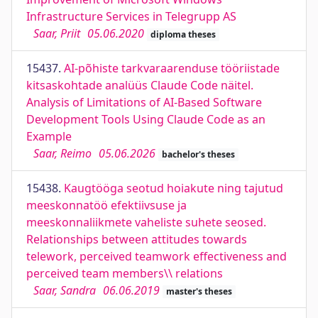
Infrastructure Services in Telegrupp AS
Saar, Priit
05.06.2020
diploma theses
15437.
AI-põhiste tarkvaraarenduse tööriistade
kitsaskohtade analüüs Claude Code näitel.
Analysis of Limitations of AI-Based Software
Development Tools Using Claude Code as an
Example
Saar, Reimo
05.06.2026
bachelor's theses
15438.
Kaugtööga seotud hoiakute ning tajutud
meeskonnatöö efektiivsuse ja
meeskonnaliikmete vaheliste suhete seosed.
Relationships between attitudes towards
telework, perceived teamwork effectiveness and
perceived team members\\ relations
Saar, Sandra
06.06.2019
master's theses