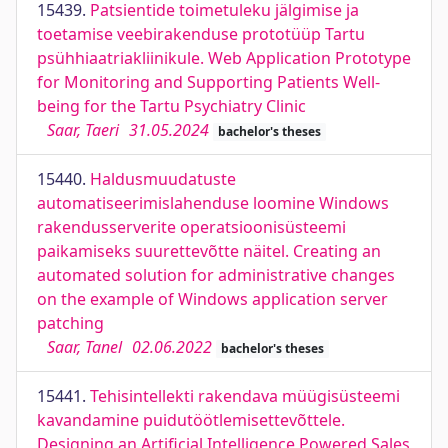
15439.
Patsientide toimetuleku jälgimise ja
toetamise veebirakenduse prototüüp Tartu
psühhiaatriakliinikule. Web Application Prototype
for Monitoring and Supporting Patients Well-
being for the Tartu Psychiatry Clinic
Saar, Taeri
31.05.2024
bachelor's theses
15440.
Haldusmuudatuste
automatiseerimislahenduse loomine Windows
rakendusserverite operatsioonisüsteemi
paikamiseks suurettevõtte näitel. Creating an
automated solution for administrative changes
on the example of Windows application server
patching
Saar, Tanel
02.06.2022
bachelor's theses
15441.
Tehisintellekti rakendava müügisüsteemi
kavandamine puidutöötlemisettevõttele.
Designing an Artificial Intelligence Powered Sales