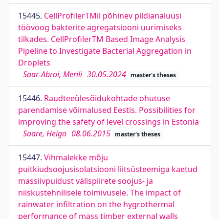
15445.
CellProfilerTMil põhinev pildianalüüsi
töövoog bakterite agregatsiooni uurimiseks
tilkades. CellProfilerTM Based Image Analysis
Pipeline to Investigate Bacterial Aggregation in
Droplets
Saar-Abroi, Merili
30.05.2024
master's theses
15446.
Raudteeülesõidukohtade ohutuse
parendamise võimalused Eestis. Possibilities for
improving the safety of level crossings in Estonia
Saare, Heigo
08.06.2015
master's theses
15447.
Vihmalekke mõju
puitkiudsoojusisolatsiooni liitsüsteemiga kaetud
massiivpuidust välispiirete soojus- ja
niiskustehnilisele toimivusele. The impact of
rainwater infiltration on the hygrothermal
performance of mass timber external walls