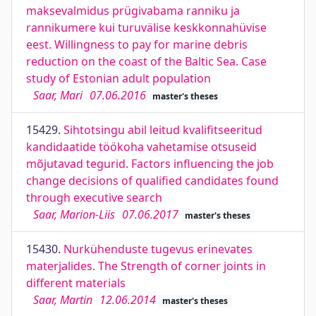
maksevalmidus prügivabama ranniku ja
rannikumere kui turuvälise keskkonnahüvise
eest. Willingness to pay for marine debris
reduction on the coast of the Baltic Sea. Case
study of Estonian adult population
Saar, Mari
07.06.2016
master's theses
15429.
Sihtotsingu abil leitud kvalifitseeritud
kandidaatide töökoha vahetamise otsuseid
mõjutavad tegurid. Factors influencing the job
change decisions of qualified candidates found
through executive search
Saar, Marion-Liis
07.06.2017
master's theses
15430.
Nurkühenduste tugevus erinevates
materjalides. The Strength of corner joints in
different materials
Saar, Martin
12.06.2014
master's theses