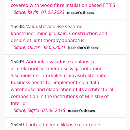
covered with wood fibre insulation based ETICS
Saare, Kevin
01.06.2023
master's theses
15448.
Valgusteraapilise seadme
konstrueerimine ja disain. Construction and
design of light therapy apparatus
Saare, Oliver
08.06.2021
bachelor's theses
15449.
Andmelao vajaduste analüüs ja
arhitektuurilise lahenduse väljatöötamine
Siseministeeriumi valitsusala asutuste näitel.
Business needs for implementing a data
warehouse and elaboration of its architectural
composition in the institutions of Ministry of
Interior
Saare, Sigrid
01.06.2015
master's theses
15450.
Laotöö tulemuslikkuse mõõtmine