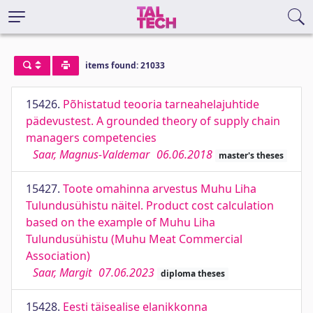
items found: 21033
15426.
Põhistatud teooria tarneahelajuhtide
pädevustest. A grounded theory of supply chain
managers competencies
Saar, Magnus-Valdemar
06.06.2018
master's theses
15427.
Toote omahinna arvestus Muhu Liha
Tulundusühistu näitel. Product cost calculation
based on the example of Muhu Liha
Tulundusühistu (Muhu Meat Commercial
Association)
Saar, Margit
07.06.2023
diploma theses
15428.
Eesti täisealise elanikkonna