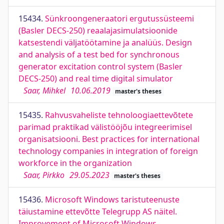
15434.
Sünkroongeneraatori ergutussüsteemi
(Basler DECS-250) reaalajasimulatsioonide
katsestendi väljatöötamine ja analüüs. Design
and analysis of a test bed for synchronous
generator excitation control system (Basler
DECS-250) and real time digital simulator
Saar, Mihkel
10.06.2019
master's theses
15435.
Rahvusvaheliste tehnoloogiaettevõtete
parimad praktikad välistööjõu integreerimisel
organisatsiooni. Best practices for international
technology companies in integration of foreign
workforce in the organization
Saar, Pirkko
29.05.2023
master's theses
15436.
Microsoft Windows taristuteenuste
täiustamine ettevõtte Telegrupp AS näitel.
Improvement of Microsoft Windows