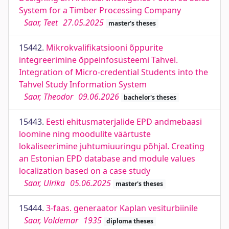
System for a Timber Processing Company
Saar, Teet
27.05.2025
master's theses
15442.
Mikrokvalifikatsiooni õppurite
integreerimine õppeinfosüsteemi Tahvel.
Integration of Micro-credential Students into the
Tahvel Study Information System
Saar, Theodor
09.06.2026
bachelor's theses
15443.
Eesti ehitusmaterjalide EPD andmebaasi
loomine ning moodulite väärtuste
lokaliseerimine juhtumiuuringu põhjal. Creating
an Estonian EPD database and module values
localization based on a case study
Saar, Ulrika
05.06.2025
master's theses
15444.
3-faas. generaator Kaplan vesiturbiinile
Saar, Voldemar
1935
diploma theses