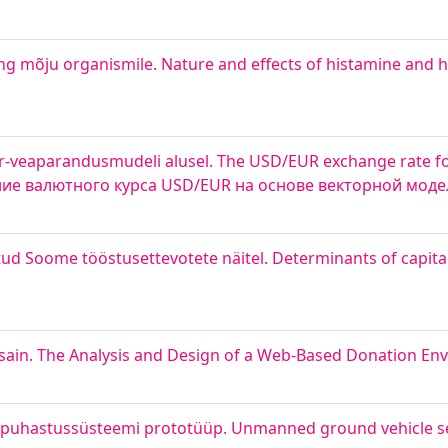
ing mõju organismile. Nature and effects of histamine and 
-veaparandusmudeli alusel. The USD/EUR exchange rate fo
вание валютного курса USD/EUR на основе векторной мо
tud Soome tööstusettevotete näitel. Determinants of capital
sain. The Analysis and Design of a Web-Based Donation En
puhastussüsteemi prototüüp. Unmanned ground vehicle s