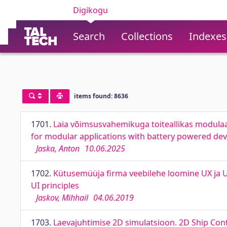
Digikogu
Search
Collections
Indexes
items found: 8636
1701.
Laia võimsusvahemikuga toiteallikas modula
for modular applications with battery powered dev
Jaska, Anton
10.06.2025
1702.
Kütusemüüja firma veebilehe loomine UX ja U
UI principles
Jaskov, Mihhail
04.06.2019
1703.
Laevajuhtimise 2D simulatsioon. 2D Ship Cont