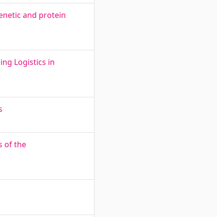
enetic and protein
ng Logistics in
s
s of the