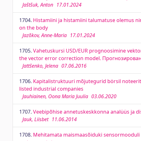
Jaštšuk, Anton
17.01.2024
1704.
Histamiini ja histamiini talumatuse olemus n
on the body
Jazõkov, Anne-Maria
17.01.2024
1705.
Vahetuskursi USD/EUR prognoosimine vektor
the vector error correction model. Прогнозиро
Jattšenko, Jelena
07.06.2016
1706.
Kapitalistruktuuri mõjutegurid börsil noteeri
listed industrial companies
Jauhiainen, Oona Maria Juulia
03.06.2020
1707.
Veebipõhise annetuskeskkonna analüüs ja di
Jauk, Liisbet
11.06.2014
1708.
Mehitamata maismaasõiduki sensormooduli 