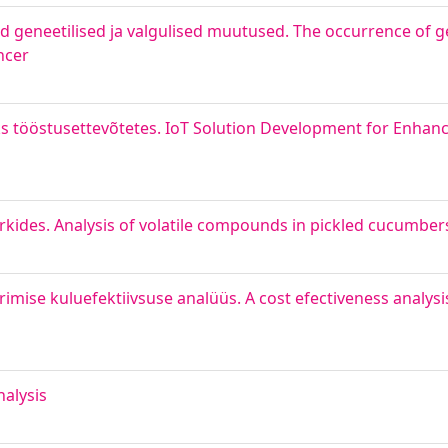
 geneetilised ja valgulised muutused. The occurrence of g
ncer
s tööstusettevõtetes. IoT Solution Development for Enhanci
kides. Analysis of volatile compounds in pickled cucumber
mise kuluefektiivsuse analüüs. A cost efectiveness analysi
nalysis