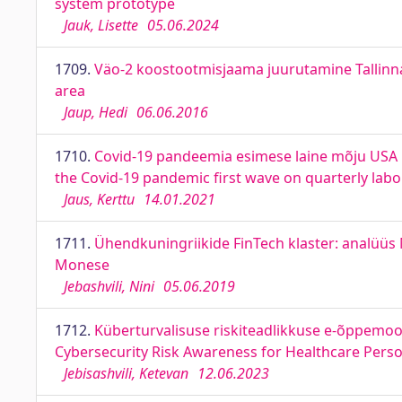
system prototype
Jauk, Lisette
05.06.2024
1709.
Väo-2 koostootmisjaama juurutamine Tallinna 
area
Jaup, Hedi
06.06.2016
1710.
Covid-19 pandeemia esimese laine mõju USA bö
the Covid-19 pandemic first wave on quarterly labo
Jaus, Kerttu
14.01.2021
1711.
Ühendkuningriikide FinTech klaster: analüüs 
Monese
Jebashvili, Nini
05.06.2019
1712.
Küberturvalisuse riskiteadlikkuse e-õppemoo
Cybersecurity Risk Awareness for Healthcare Perso
Jebisashvili, Ketevan
12.06.2023