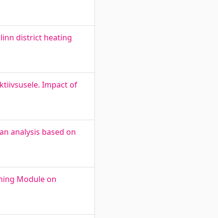
inn district heating
tiivsusele. Impact of
 an analysis based on
rning Module on