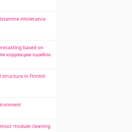
histamine intolerance
recasting based on
дели коррекции ошибок
 structure in Finnish
vironment
ensor module cleaning