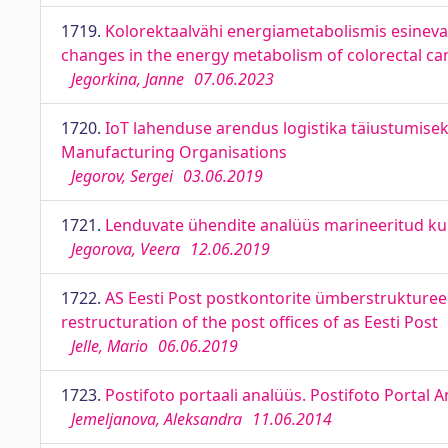
1719.
Kolorektaalvähi energiametabolismis esinevad
changes in the energy metabolism of colorectal ca
Jegorkina, Janne
07.06.2023
1720.
IoT lahenduse arendus logistika täiustumisek
Manufacturing Organisations
Jegorov, Sergei
03.06.2019
1721.
Lenduvate ühendite analüüs marineeritud kur
Jegorova, Veera
12.06.2019
1722.
AS Eesti Post postkontorite ümberstruktureeri
restructuration of the post offices of as Eesti Post
Jelle, Mario
06.06.2019
1723.
Postifoto portaali analüüs. Postifoto Portal A
Jemeljanova, Aleksandra
11.06.2014