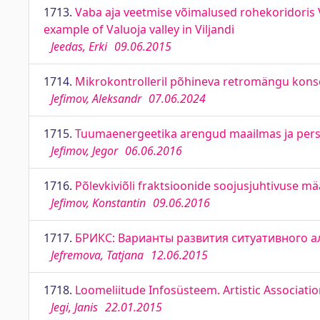
1713.
Vaba aja veetmise võimalused rohekoridoris Vi
example of Valuoja valley in Viljandi
Jeedas, Erki
09.06.2015
1714.
Mikrokontrolleril põhineva retromängu kons
Jefimov, Aleksandr
07.06.2024
1715.
Tuumaenergeetika arengud maailmas ja perspe
Jefimov, Jegor
06.06.2016
1716.
Põlevkiviõli fraktsioonide soojusjuhtivuse mä
Jefimov, Konstantin
09.06.2016
1717.
БРИКС: Варианты развития ситуативного алья
Jefremova, Tatjana
12.06.2015
1718.
Loomeliitude Infosüsteem. Artistic Associati
Jegi, Janis
22.01.2015