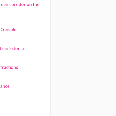
green corridor on the
 Console
s in Estonia
 fractions
iance