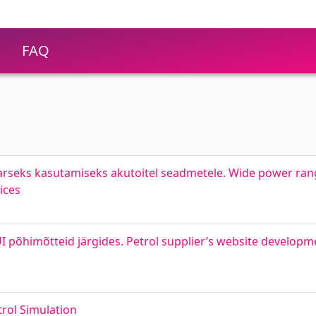
FAQ
arseks kasutamiseks akutoitel seadmetele. Wide power ran
ices
I põhimõtteid järgides. Petrol supplier’s website developm
rol Simulation