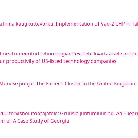
linna kaugküttevõrku. Implementation of Väo-2 CHP in Tall
rsil noteeritud tehnoloogiaettevõtete kvartaalsele produk
ur productivity of US-listed technology companies
Monese põhjal. The FinTech Cluster in the United Kingdom:
dul tervishoiutöötajatele: Gruusia juhtumiuuring. An E-lea
nnel: A Case Study of Georgia