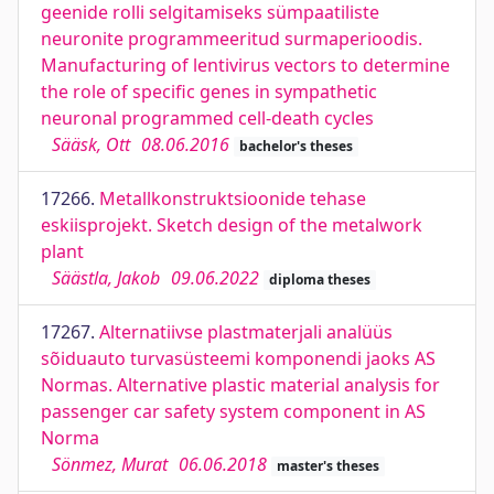
geenide rolli selgitamiseks sümpaatiliste
neuronite programmeeritud surmaperioodis.
Manufacturing of lentivirus vectors to determine
the role of specific genes in sympathetic
neuronal programmed cell-death cycles
Sääsk, Ott
08.06.2016
bachelor's theses
17266.
Metallkonstruktsioonide tehase
eskiisprojekt. Sketch design of the metalwork
plant
Säästla, Jakob
09.06.2022
diploma theses
17267.
Alternatiivse plastmaterjali analüüs
sõiduauto turvasüsteemi komponendi jaoks AS
Normas. Alternative plastic material analysis for
passenger car safety system component in AS
Norma
Sönmez, Murat
06.06.2018
master's theses