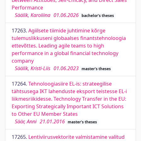
Between Attitudes, Self-Efficacy, and Direct Sales
Performance
Säälik, Karoliina
01.06.2026
bachelor's theses
17263.
Agiilsete tiimide juhtimine kõrge
tulemuslikkuseni globaalses finantstehnoloogia
ettevõttes. Leading agile teams to high
performance in a global financial technology
company
Säälik, Kristi-Liis
01.06.2023
master's theses
17264.
Tehnoloogiasiire EL-is: strateegilise
tähtsusega IKT lahenduste eksport teistesse EL-i
liikmesriikidesse. Technology Transfer in the EU:
Exporting Strategically Important ICT Solutions
to Other EU Member States
Säär, Anni
21.01.2016
master's theses
17265.
Lentiviirusvektorite valmistamine valitud