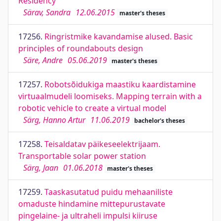
Residency
Särav, Sandra
12.06.2015
master's theses
17256.
Ringristmike kavandamise alused. Basic
principles of roundabouts design
Säre, Andre
05.06.2019
master's theses
17257.
Robotsõidukiga maastiku kaardistamine
virtuaalmudeli loomiseks. Mapping terrain with a
robotic vehicle to create a virtual model
Särg, Hanno Artur
11.06.2019
bachelor's theses
17258.
Teisaldatav päikeseelektrijaam.
Transportable solar power station
Särg, Jaan
01.06.2018
master's theses
17259.
Taaskasutatud puidu mehaaniliste
omaduste hindamine mittepurustavate
pingelaine- ja ultraheli impulsi kiiruse