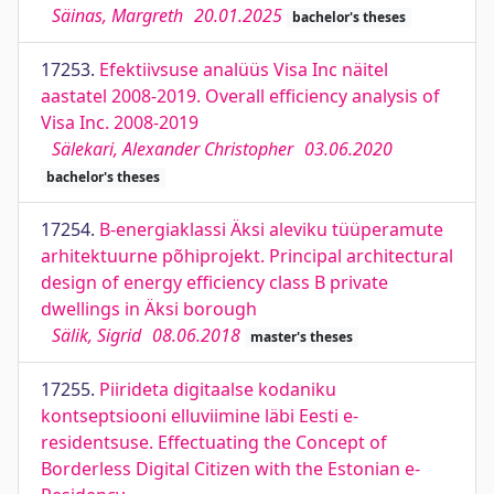
Säinas, Margreth
20.01.2025
bachelor's theses
17253.
Efektiivsuse analüüs Visa Inc näitel
aastatel 2008-2019. Overall efficiency analysis of
Visa Inc. 2008-2019
Sälekari, Alexander Christopher
03.06.2020
bachelor's theses
17254.
B-energiaklassi Äksi aleviku tüüperamute
arhitektuurne põhiprojekt. Principal architectural
design of energy efficiency class B private
dwellings in Äksi borough
Sälik, Sigrid
08.06.2018
master's theses
17255.
Piirideta digitaalse kodaniku
kontseptsiooni elluviimine läbi Eesti e-
residentsuse. Effectuating the Concept of
Borderless Digital Citizen with the Estonian e-