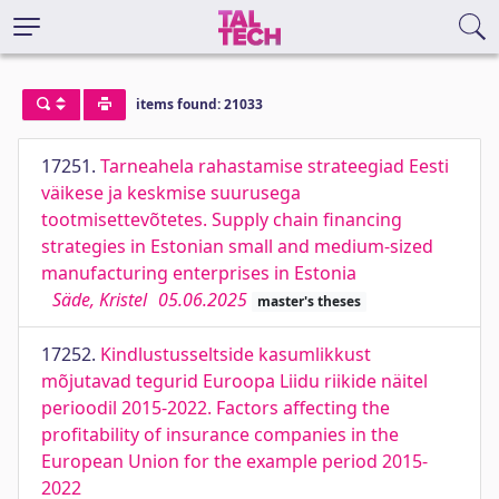
items found: 21033
17251.
Tarneahela rahastamise strateegiad Eesti
väikese ja keskmise suurusega
tootmisettevõtetes. Supply chain financing
strategies in Estonian small and medium-sized
manufacturing enterprises in Estonia
Säde, Kristel
05.06.2025
master's theses
17252.
Kindlustusseltside kasumlikkust
mõjutavad tegurid Euroopa Liidu riikide näitel
perioodil 2015-2022. Factors affecting the
profitability of insurance companies in the
European Union for the example period 2015-
2022