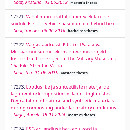
Sööt, Kristiina
05.06.2018
master's theses
17271.
Vanal hübriidrattal põhinev elektriline
sõiduk. Electric vehicle based on old hybrid bike
Sööt, Sander
08.06.2016
bachelor's theses
17272.
Valgas aadressil Pikk tn 16a asuva
Militaarmuuseumi rekonstrueerimisprojekt.
Reconstruction Project of the Military Museum at
16a Pikk Street in Valga
Sööt, Tea
11.06.2015
master's theses
17273.
Looduslike ja sünteetiliste materjalide
lagunemine kompostimisel laboritingimustes.
Degradation of natural and synthetic materials
during composting under laboratory conditions
Sügis, Anneli
19.01.2024
master's theses
17274.
ESG aruandluse hetkeolukord ja