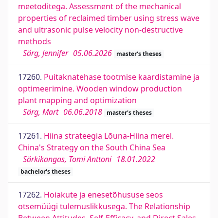
meetoditega. Assessment of the mechanical
properties of reclaimed timber using stress wave
and ultrasonic pulse velocity non-destructive
methods
Särg, Jennifer
05.06.2026
master's theses
17260.
Puitaknatehase tootmise kaardistamine ja
optimeerimine. Wooden window production
plant mapping and optimization
Särg, Mart
06.06.2018
master's theses
17261.
Hiina strateegia Lõuna-Hiina merel.
China's Strategy on the South China Sea
Särkikangas, Tomi Anttoni
18.01.2022
bachelor's theses
17262.
Hoiakute ja enesetõhususe seos
otsemüügi tulemuslikkusega. The Relationship