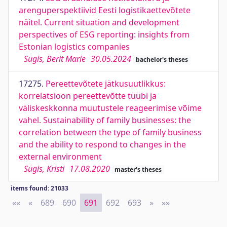
arenguperspektiivid Eesti logistikaettevõtete
näitel. Current situation and development
perspectives of ESG reporting: insights from
Estonian logistics companies
Sügis, Berit Marie
30.05.2024
bachelor's theses
17275.
Pereettevõtete jätkusuutlikkus:
korrelatsioon pereettevõtte tüübi ja
väliskeskkonna muutustele reageerimise võime
vahel. Sustainability of family businesses: the
correlation between the type of family business
and the ability to respond to changes in the
external environment
Sügis, Kristi
17.08.2020
master's theses
items found: 21033
««
First
«
Previous
689
690
691
692
693
»
Next
»»
Last