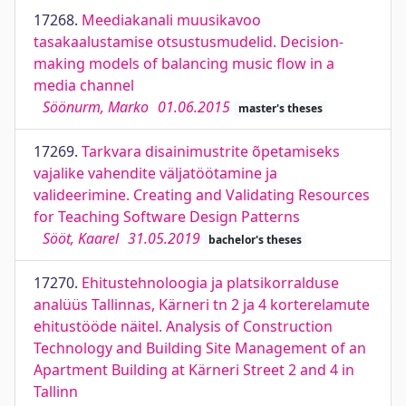
17268.
Meediakanali muusikavoo
tasakaalustamise otsustusmudelid. Decision-
making models of balancing music flow in a
media channel
Söönurm, Marko
01.06.2015
master's theses
17269.
Tarkvara disainimustrite õpetamiseks
vajalike vahendite väljatöötamine ja
valideerimine. Creating and Validating Resources
for Teaching Software Design Patterns
Sööt, Kaarel
31.05.2019
bachelor's theses
17270.
Ehitustehnoloogia ja platsikorralduse
analüüs Tallinnas, Kärneri tn 2 ja 4 korterelamute
ehitustööde näitel. Analysis of Construction
Technology and Building Site Management of an
Apartment Building at Kärneri Street 2 and 4 in
Tallinn