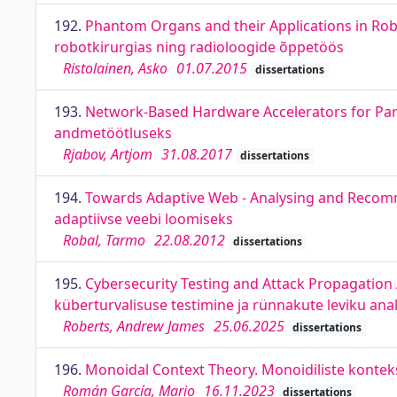
192.
Phantom Organs and their Applications in Ro
robotkirurgias ning radioloogide õppetöös
Ristolainen, Asko
01.07.2015
dissertations
193.
Network-Based Hardware Accelerators for Paral
andmetöötluseks
Rjabov, Artjom
31.08.2017
dissertations
194.
Towards Adaptive Web - Analysing and Recomm
adaptiivse veebi loomiseks
Robal, Tarmo
22.08.2012
dissertations
195.
Cybersecurity Testing and Attack Propagation
küberturvalisuse testimine ja rünnakute leviku ana
Roberts, Andrew James
25.06.2025
dissertations
196.
Monoidal Context Theory. Monoidiliste kontek
Román García, Mario
16.11.2023
dissertations