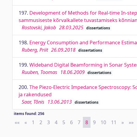
197.
Development of Methods for Real-time In-step 
sammusiseste kõrvalkallete tuvastamiseks kõnnian
Rostovski, Jakob
28.03.2025
dissertations
198.
Energy Consumption and Performance Estimat
Ruberg, Priit
26.09.2018
dissertations
199.
Wideband Digital Beamforming in Sonar Syste
Ruuben, Toomas
18.06.2009
dissertations
200.
The Piezo-Electric Impedance Spectroscopy: S
ja rakendused
Saar, Tõnis
13.06.2013
dissertations
items found: 256
««
First
«
Previous
1
2
3
4
5
6
7
8
9
10
11
»
Next
»»
L