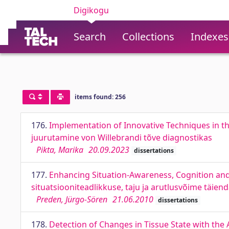
Digikogu
Search
Collections
Indexes
items found: 256
176.
Implementation of Innovative Techniques in th
juurutamine von Willebrandi tõve diagnostikas
Pikta, Marika
20.09.2023
dissertations
177.
Enhancing Situation-Awareness, Cognition a
situatsiooniteadlikkuse, taju ja arutlusvõime täie
Preden, Jürgo-Sören
21.06.2010
dissertations
178.
Detection of Changes in Tissue State with the