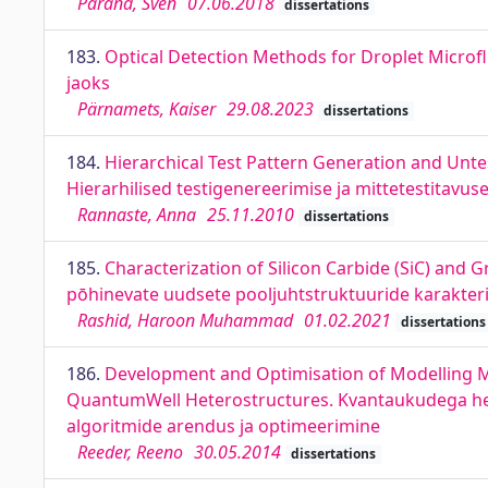
Pärand, Sven
07.06.2018
dissertations
183.
Optical Detection Methods for Droplet Microflu
jaoks
Pärnamets, Kaiser
29.08.2023
dissertations
184.
Hierarchical Test Pattern Generation and Untes
Hierarhilised testigenereerimise ja mittetestitavu
Rannaste, Anna
25.11.2010
dissertations
185.
Characterization of Silicon Carbide (SiC) and 
pōhinevate uudsete pooljuhtstruktuuride karakter
Rashid, Haroon Muhammad
01.02.2021
dissertations
186.
Development and Optimisation of Modelling M
QuantumWell Heterostructures. Kvantaukudega hete
algoritmide arendus ja optimeerimine
Reeder, Reeno
30.05.2014
dissertations