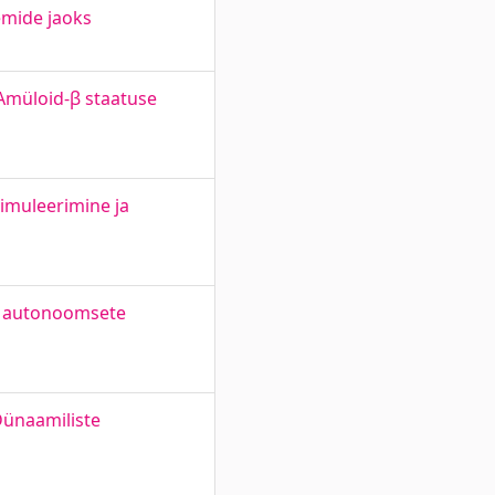
emide jaoks
Amüloid-β staatuse
simuleerimine ja
a autonoomsete
Dünaamiliste