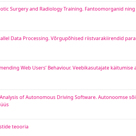
botic Surgery and Radiology Training. Fantoomorganid nin
lel Data Processing. Võrgupõhised riistvarakiirendid para
ending Web Users’ Behaviour. Veebikasutajate käitumise a
 Analysis of Autonomous Driving Software. Autonoomse sõi
lüüs
stide teooria