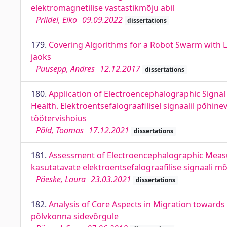
elektromagnetilise vastastikmõju abil
Priidel, Eiko
09.09.2022
dissertations
179.
Covering Algorithms for a Robot Swarm with L
jaoks
Puusepp, Andres
12.12.2017
dissertations
180.
Application of Electroencephalographic Signa
Health. Elektroentsefalograafilisel signaalil põh
töötervishoius
Põld, Toomas
17.12.2021
dissertations
181.
Assessment of Electroencephalographic Measur
kasutatavate elektroentsefalograafilise signaali m
Päeske, Laura
23.03.2021
dissertations
182.
Analysis of Core Aspects in Migration toward
põlvkonna sidevõrgule