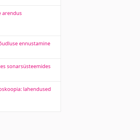
te arendus
jõudluse ennustamine
stes sonarsüsteemides
roskoopia: lahendused