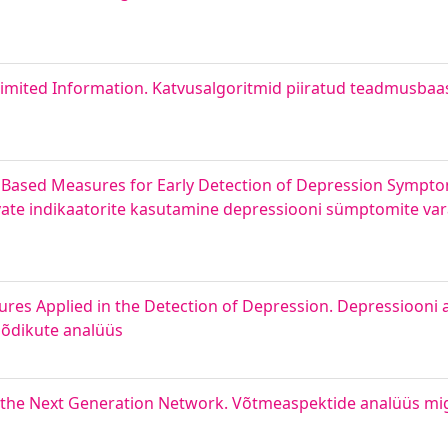
imited Information. Katvusalgoritmid piiratud teadmusbaa
l Based Measures for Early Detection of Depression Sympt
inevate indikaatorite kasutamine depressiooni sümptomite v
es Applied in the Detection of Depression. Depressiooni 
õõdikute analüüs
s the Next Generation Network. Võtmeaspektide analüüs mi