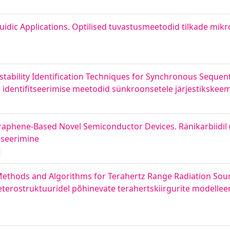
idic Applications. Optilised tuvastusmeetodid tilkade mikro
tability Identification Techniques for Synchronous Sequenti
se identifitseerimise meetodid sünkroonsetele järjestikskee
Graphene-Based Novel Semiconductor Devices. Ränikarbiidil (S
iseerimine
ethods and Algorithms for Terahertz Range Radiation Sou
rostruktuuridel põhinevate terahertskiirgurite modelleer