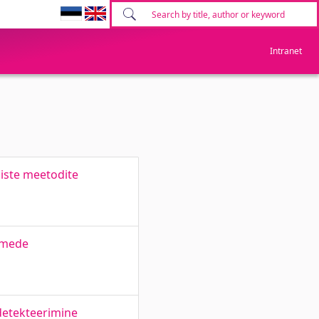
Intranet
liste meetodite
lmede
 detekteerimine