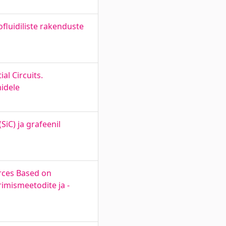
fluidiliste rakenduste
al Circuits.
midele
iC) ja grafeenil
rces Based on
imismeetodite ja -