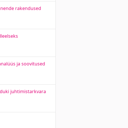
g nende rakendused
lleelseks
nalüüs ja soovitused
duki juhtimistarkvara