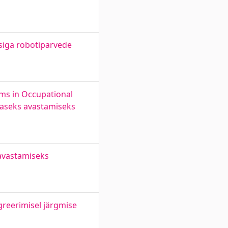
siga robotiparvede
oms in Occupational
araseks avastamiseks
avastamiseks
greerimisel järgmise