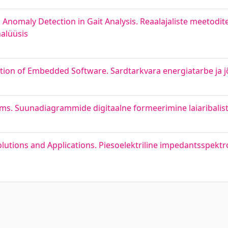
Anomaly Detection in Gait Analysis. Reaalajaliste meetodi
alüüsis
ion of Embedded Software. Sardtarkvara energiatarbe ja 
ms. Suunadiagrammide digitaalne formeerimine laiaribali
olutions and Applications. Piesoelektriline impedantsspekt
ast