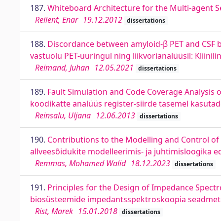
187.
Whiteboard Architecture for the Multi-agent 
Reilent, Enar
19.12.2012
dissertations
188.
Discordance between amyloid-β PET and CSF bi
vastuolu PET-uuringul ning liikvorianalüüsil: Kliinil
Reimand, Juhan
12.05.2021
dissertations
189.
Fault Simulation and Code Coverage Analysis o
koodikatte analüüs register-siirde tasemel kasu
Reinsalu, Uljana
12.06.2013
dissertations
190.
Contributions to the Modelling and Control 
allveesõidukite modelleerimis- ja juhtimisloogika
Remmas, Mohamed Walid
18.12.2023
dissertations
191.
Principles for the Design of Impedance Spectr
biosüsteemide impedantsspektroskoopia seadmete d
Rist, Marek
15.01.2018
dissertations