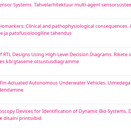
Sensor Systems. Tahvelarhitektuur multi-agent sensorsüste
omarkers: Clinical and pathophysiological consequences. 
ine ja patofüsioloogiline tähendus
f RTL Designs Using High-Level Decision Diagrams. Rikete 
tades kõrgtaseme otsustusdiagramme
of Fin-Actuated Autonomous Underwater Vehicles. Uimedeg
 edendamine
oscopy Devices for Identification of Dynamic Bio‐Systems. 
isaini printsiibid