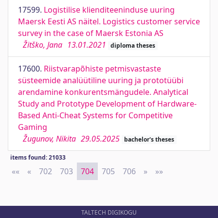
17599.
Logistilise klienditeeninduse uuring
Maersk Eesti AS näitel. Logistics customer service
survey in the case of Maersk Estonia AS
Žitško, Jana
13.01.2021
diploma theses
17600.
Riistvarapõhiste petmisvastaste
süsteemide analüütiline uuring ja prototüübi
arendamine konkurentsmängudele. Analytical
Study and Prototype Development of Hardware-
Based Anti-Cheat Systems for Competitive
Gaming
Žugunov, Nikita
29.05.2025
bachelor's theses
items found: 21033
««
First
«
Previous
702
703
704
705
706
»
Next
»»
Last
TALTECH DIGIKOGU