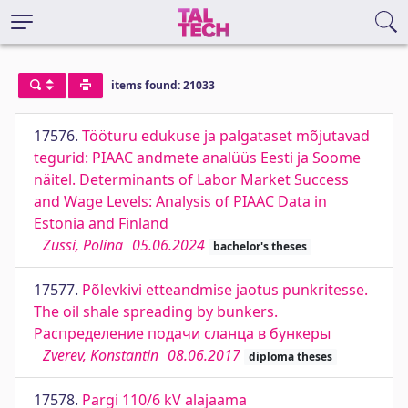
items found: 21033
17576.
Tööturu edukuse ja palgataset mõjutavad
tegurid: PIAAC andmete analüüs Eesti ja Soome
näitel. Determinants of Labor Market Success
and Wage Levels: Analysis of PIAAC Data in
Estonia and Finland
Zussi, Polina
05.06.2024
bachelor's theses
17577.
Põlevkivi etteandmise jaotus punkritesse.
The oil shale spreading by bunkers.
Распределение подачи сланца в бункеры
Zverev, Konstantin
08.06.2017
diploma theses
17578.
Pargi 110/6 kV alajaama