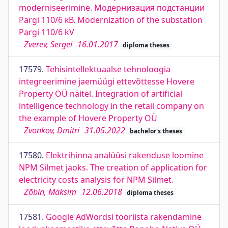
moderniseerimine. Модернизация подстанции
Pargi 110/6 кВ. Modernization of the substation
Pargi 110/6 kV
Zverev, Sergei
16.01.2017
diploma theses
17579.
Tehisintellektuaalse tehnoloogia
integreerimine jaemüügi ettevõttesse Hovere
Property OÜ näitel. Integration of artificial
intelligence technology in the retail company on
the example of Hovere Property OÜ
Zvonkov, Dmitri
31.05.2022
bachelor's theses
17580.
Elektrihinna analüüsi rakenduse loomine
NPM Silmet jaoks. The creation of application for
electricity costs analysis for NPM Silmet.
Zõbin, Maksim
12.06.2018
diploma theses
17581.
Google AdWordsi tööriista rakendamine