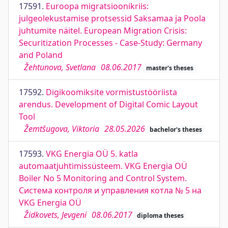
17591.
Euroopa migratsioonikriis:
julgeolekustamise protsessid Saksamaa ja Poola
juhtumite näitel. European Migration Crisis:
Securitization Processes - Case-Study: Germany
and Poland
Žehtunova, Svetlana
08.06.2017
master's theses
17592.
Digikoomiksite vormistustööriista
arendus. Development of Digital Comic Layout
Tool
Žemtšugova, Viktoria
28.05.2026
bachelor's theses
17593.
VKG Energia OÜ 5. katla
automaatjuhtimissüsteem. VKG Energia OÜ
Boiler No 5 Monitoring and Control System.
Система контроля и управления котла № 5 на
VKG Energia OÜ
Židkovets, Jevgeni
08.06.2017
diploma theses