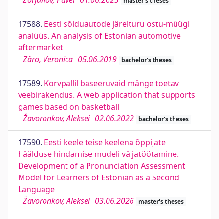
Zõrjanov, Pavel
01.06.2023
master's theses
17588.
Eesti sõiduautode järelturu ostu-müügi
analüüs. An analysis of Estonian automotive
aftermarket
Zäro, Veronica
05.06.2019
bachelor's theses
17589.
Korvpallil baseeruvaid mänge toetav
veebirakendus. A web application that supports
games based on basketball
Žavoronkov, Aleksei
02.06.2022
bachelor's theses
17590.
Eesti keele teise keelena õppijate
häälduse hindamise mudeli väljatöötamine.
Development of a Pronunciation Assessment
Model for Learners of Estonian as a Second
Language
Žavoronkov, Aleksei
03.06.2026
master's theses