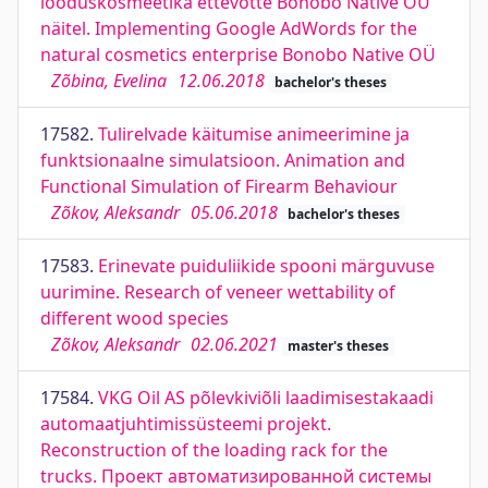
looduskosmeetika ettevõtte Bonobo Native OÜ
näitel. Implementing Google AdWords for the
natural cosmetics enterprise Bonobo Native OÜ
Zõbina, Evelina
12.06.2018
bachelor's theses
17582.
Tulirelvade käitumise animeerimine ja
funktsionaalne simulatsioon. Animation and
Functional Simulation of Firearm Behaviour
Zõkov, Aleksandr
05.06.2018
bachelor's theses
17583.
Erinevate puiduliikide spooni märguvuse
uurimine. Research of veneer wettability of
different wood species
Zõkov, Aleksandr
02.06.2021
master's theses
17584.
VKG Oil AS põlevkiviõli laadimisestakaadi
automaatjuhtimissüsteemi projekt.
Reconstruction of the loading rack for the
trucks. Проект автоматизированной системы