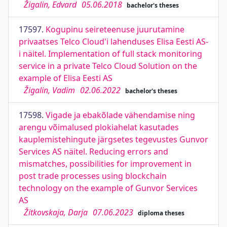
Žigalin, Edvard
05.06.2018
bachelor's theses
17597.
Kogupinu seireteenuse juurutamine
privaatses Telco Cloud'i lahenduses Elisa Eesti AS-
i näitel. Implementation of full stack monitoring
service in a private Telco Cloud Solution on the
example of Elisa Eesti AS
Žigalin, Vadim
02.06.2022
bachelor's theses
17598.
Vigade ja ebakõlade vähendamise ning
arengu võimalused plokiahelat kasutades
kauplemistehingute järgsetes tegevustes Gunvor
Services AS näitel. Reducing errors and
mismatches, possibilities for improvement in
post trade processes using blockchain
technology on the example of Gunvor Services
AS
Žitkovskaja, Darja
07.06.2023
diploma theses