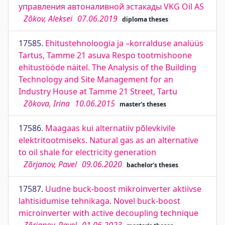
управления автоналивной эстакады VKG Oil AS
Zõkov, Aleksei
07.06.2019
diploma theses
17585.
Ehitustehnoloogia ja –korralduse analüüs
Tartus, Tamme 21 asuva Respo tootmishoone
ehitustööde näitel. The Analysis of the Building
Technology and Site Management for an
Industry House at Tamme 21 Street, Tartu
Zõkova, Irina
10.06.2015
master's theses
17586.
Maagaas kui alternatiiv põlevkivile
elektritootmiseks. Natural gas as an alternative
to oil shale for electricity generation
Zõrjanov, Pavel
09.06.2020
bachelor's theses
17587.
Uudne buck-boost mikroinverter aktiivse
lahtisidumise tehnikaga. Novel buck-boost
microinverter with active decoupling technique