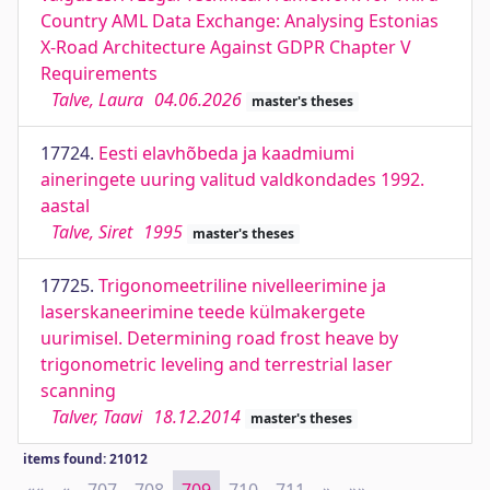
Country AML Data Exchange: Analysing Estonias
X-Road Architecture Against GDPR Chapter V
Requirements
Talve, Laura
04.06.2026
master's theses
17724.
Eesti elavhõbeda ja kaadmiumi
aineringete uuring valitud valdkondades 1992.
aastal
Talve, Siret
1995
master's theses
17725.
Trigonomeetriline nivelleerimine ja
laserskaneerimine teede külmakergete
uurimisel. Determining road frost heave by
trigonometric leveling and terrestrial laser
scanning
Talver, Taavi
18.12.2014
master's theses
items found: 21012