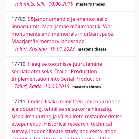
Talumets, Sille
10.06.2015
master's theses
17709.
Sõjamonumendid ja -memoriaalid
linnaruumis. Maarjamäe mälumaastik. War
monuments and memorials in urban space.
Maarjamäe memory landscape
Taluri, Kristiina
19.01.2023
master's theses
17710.
Haagise tootmisse juurutamine
seeriatootmiseks. Trailer Production
Implementation into Serial Production
Taluri, Raido
10.06.2015
master's theses
17711.
Endise Iisaku ministeeriumikooli hoone
ajaloouuring, tehnilise seisukorra hinnang,
sisekliima uuring ja välispiirete restaureerimise
ettepanekud. Historical research, technical
survey, indoor climate study, and restoration
proposal for the exterior boundries of the