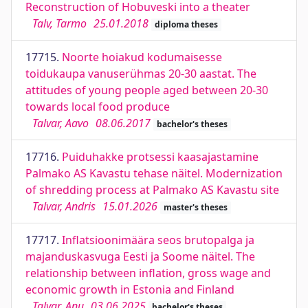
Reconstruction of Hobuveski into a theater
Talv, Tarmo
25.01.2018
diploma theses
17715.
Noorte hoiakud kodumaisesse
toidukaupa vanuserühmas 20-30 aastat. The
attitudes of young people aged between 20-30
towards local food produce
Talvar, Aavo
08.06.2017
bachelor's theses
17716.
Puiduhakke protsessi kaasajastamine
Palmako AS Kavastu tehase näitel. Modernization
of shredding process at Palmako AS Kavastu site
Talvar, Andris
15.01.2026
master's theses
17717.
Inflatsioonimäära seos brutopalga ja
majanduskasvuga Eesti ja Soome näitel. The
relationship between inflation, gross wage and
economic growth in Estonia and Finland
Talvar, Anu
03.06.2025
bachelor's theses