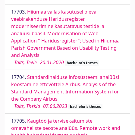
17703.
Hiiumaa vallas kasutusel oleva
veebirakenduse Haridusregister
moderniseerimine kasutatavus testide ja
analüüsi baasil. Modernisation of Web
Application " Haridusregister"; Used in Hiiumaa
Parish Government Based on Usability Testing
and Analysis
Talts, Teele
20.01.2020
bachelor's theses
17704.
Standardihalduse infosüsteemi analüüsi
koostamine ettevõttele Airbus. Analysis of the
Standard Management Information System for
the Company Airbus
Talts, Thekla
07.06.2023
bachelor's theses
17705.
Kaugtöö ja tervisekäitumiste
omavaheliste seoste analüüs. Remote work and