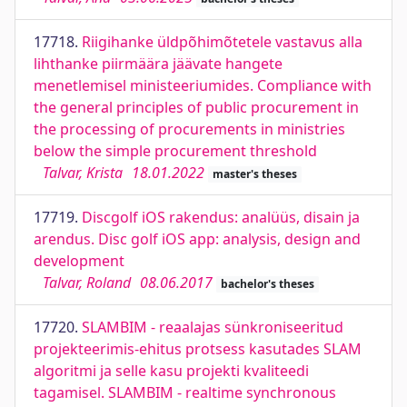
17718.
Riigihanke üldpõhimõtetele vastavus alla
lihthanke piirmäära jäävate hangete
menetlemisel ministeeriumides. Compliance with
the general principles of public procurement in
the processing of procurements in ministries
below the simple procurement threshold
Talvar, Krista
18.01.2022
master's theses
17719.
Discgolf iOS rakendus: analüüs, disain ja
arendus. Disc golf iOS app: analysis, design and
development
Talvar, Roland
08.06.2017
bachelor's theses
17720.
SLAMBIM - reaalajas sünkroniseeritud
projekteerimis-ehitus protsess kasutades SLAM
algoritmi ja selle kasu projekti kvaliteedi
tagamisel. SLAMBIM - realtime synchronous