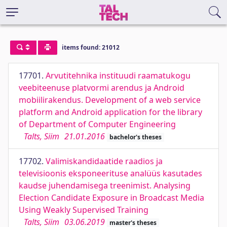
items found: 21012
17701.
Arvutitehnika instituudi raamatukogu
veebiteenuse platvormi arendus ja Android
mobiilirakendus. Development of a web service
platform and Android application for the library
of Department of Computer Engineering
Talts, Siim
21.01.2016
bachelor's theses
17702.
Valimiskandidaatide raadios ja
televisioonis eksponeerituse analüüs kasutades
kaudse juhendamisega treenimist. Analysing
Election Candidate Exposure in Broadcast Media
Using Weakly Supervised Training
Talts, Siim
03.06.2019
master's theses