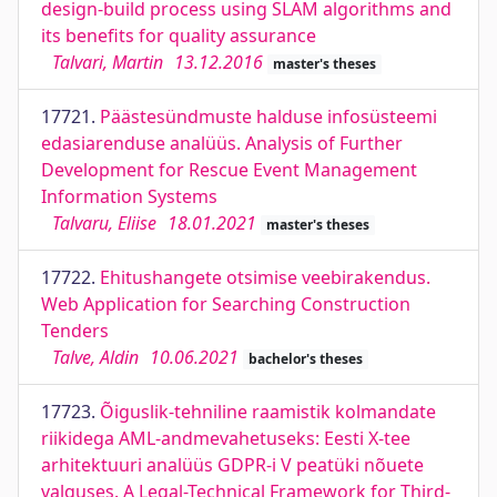
design-build process using SLAM algorithms and
its benefits for quality assurance
Talvari, Martin
13.12.2016
master's theses
17721.
Päästesündmuste halduse infosüsteemi
edasiarenduse analüüs. Analysis of Further
Development for Rescue Event Management
Information Systems
Talvaru, Eliise
18.01.2021
master's theses
17722.
Ehitushangete otsimise veebirakendus.
Web Application for Searching Construction
Tenders
Talve, Aldin
10.06.2021
bachelor's theses
17723.
Õiguslik-tehniline raamistik kolmandate
riikidega AML-andmevahetuseks: Eesti X-tee
arhitektuuri analüüs GDPR-i V peatüki nõuete
valguses. A Legal-Technical Framework for Third-