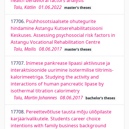
health behavioral factors analysis
Talu, Kätlin
01.06.2022
master's theses
17706.
Psühhosotsiaalsete ohutegurite
hindamine Astangu Kutserehabilitatsiooni
Keskuses. Assessing psychosocial risk factors in
Astangu Vocational Rehabilitation Centre
Talu, Mailis
08.06.2017
master's theses
17707.
Inimese pankrease lipaasi aktiivsuse ja
interaktsioonide uurimine isotermilise tiitrimis-
kalorimeetriga. Studying the activity and
interactions of human pancreatic lipase by
isothermal titration calorimetry
Talu, Martin Johannes
08.06.2017
bachelor's theses
17708.
Pereettevõtluse tausta mõju üliõpilaste
karjäärivalikutele. Students career choice
intentions with family business background