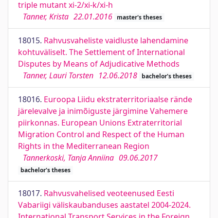
triple mutant xi-2/xi-k/xi-h
Tanner, Krista
22.01.2016
master's theses
18015.
Rahvusvaheliste vaidluste lahendamine
kohtuväliselt. The Settlement of International
Disputes by Means of Adjudicative Methods
Tanner, Lauri Torsten
12.06.2018
bachelor's theses
18016.
Euroopa Liidu ekstraterritoriaalse rände
järelevalve ja inimõiguste järgimine Vahemere
piirkonnas. European Unions Extraterritorial
Migration Control and Respect of the Human
Rights in the Mediterranean Region
Tannerkoski, Tanja Anniina
09.06.2017
bachelor's theses
18017.
Rahvusvahelised veoteenused Eesti
Vabariigi väliskaubanduses aastatel 2004-2024.
International Transport Services in the Foreign