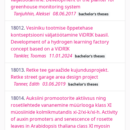
greenhouse monitoring system
Tanjuhhin, Aleksei
08.06.2017
bachelor's theses
18012.
Vesiniku tootmise õppetehase
kontseptsiooni väljatöötamine ViDRIK baasil.
Development of a hydrogen learning factory
concept based on a ViDRIK
Tankler, Toomas
11.01.2024
bachelor's theses
18013.
Retke tee garaažide kujundusprojekt.
Retke street garage area design project
Tanner, Edith
03.06.2019
bachelor's theses
18014.
Auksiini promootorite aktiivsus ning
rosetilehtede vananemine müürlooga klass XI
müosiinide kolmikmutandis xi-2/xi-k/xi-h. Activity
of auxin promoters and senescence of rosette
leaves in Arabidopsis thaliana class XI myosin