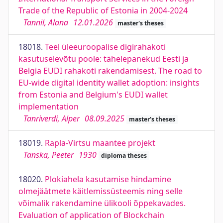
Trade of the Republic of Estonia in 2004-2024
Tannil, Alana
12.01.2026
master's theses
18018.
Teel üleeuroopalise digirahakoti
kasutuselevõtu poole: tähelepanekud Eesti ja
Belgia EUDI rahakoti rakendamisest. The road to
EU-wide digital identity wallet adoption: insights
from Estonia and Belgium's EUDI wallet
implementation
Tanriverdi, Alper
08.09.2025
master's theses
18019.
Rapla-Virtsu maantee projekt
Tanska, Peeter
1930
diploma theses
18020.
Plokiahela kasutamise hindamine
olmejäätmete käitlemissüsteemis ning selle
võimalik rakendamine ülikooli õppekavades.
Evaluation of application of Blockchain