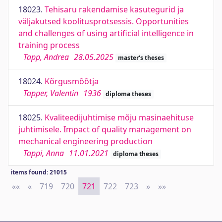
18023.
Tehisaru rakendamise kasutegurid ja
väljakutsed koolitusprotsessis. Opportunities
and challenges of using artificial intelligence in
training process
Tapp, Andrea
28.05.2025
master's theses
18024.
Kõrgusmõõtja
Tapper, Valentin
1936
diploma theses
18025.
Kvaliteedijuhtimise mõju masinaehituse
juhtimisele. Impact of quality management on
mechanical engineering production
Tappi, Anna
11.01.2021
diploma theses
items found: 21015
««
First
«
Previous
719
720
721
722
723
»
Next
»»
Last