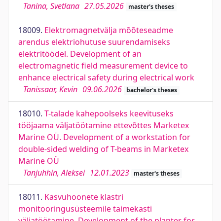
Tanina, Svetlana
27.05.2026
master's theses
18009.
Elektromagnetvälja mõõteseadme
arendus elektriohutuse suurendamiseks
elektritöödel. Development of an
electromagnetic field measurement device to
enhance electrical safety during electrical work
Tanissaar, Kevin
09.06.2026
bachelor's theses
18010.
T-talade kahepoolseks keevituseks
tööjaama väljatöötamine ettevõttes Marketex
Marine OÜ. Development of a workstation for
double-sided welding of T-beams in Marketex
Marine OÜ
Tanjuhhin, Aleksei
12.01.2023
master's theses
18011.
Kasvuhoonete klastri
monitooringusüsteemile taimekasti
väljatöötamine. Development of the planter for