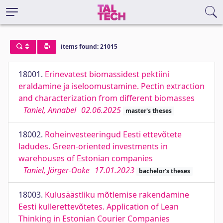
items found: 21015
18001.
Erinevatest biomassidest pektiini
eraldamine ja iseloomustamine. Pectin extraction
and characterization from different biomasses
Taniel, Annabel
02.06.2025
master's theses
18002.
Roheinvesteeringud Eesti ettevõtete
ladudes. Green-oriented investments in
warehouses of Estonian companies
Taniel, Jörger-Ooke
17.01.2023
bachelor's theses
18003.
Kulusäästliku mõtlemise rakendamine
Eesti kullerettevõtetes. Application of Lean
Thinking in Estonian Courier Companies