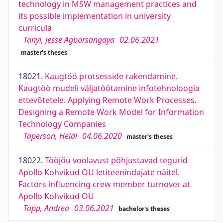
technology in MSW management practices and
its possible implementation in university
curricula
Tanyi, Jesse Agborsangaya
02.06.2021
master's theses
18021.
Kaugtöö protsesside rakendamine.
Kaugtöö mudeli väljatöötamine infotehnoloogia
ettevõtetele. Applying Remote Work Processes.
Designing a Remote Work Model for Information
Technology Companies
Taperson, Heidi
04.06.2020
master's theses
18022.
Tööjõu voolavust põhjustavad tegurid
Apollo Kohvikud OÜ letiteenindajate näitel.
Factors influencing crew member turnover at
Apollo Kohvikud OÜ
Tapp, Andrea
03.06.2021
bachelor's theses