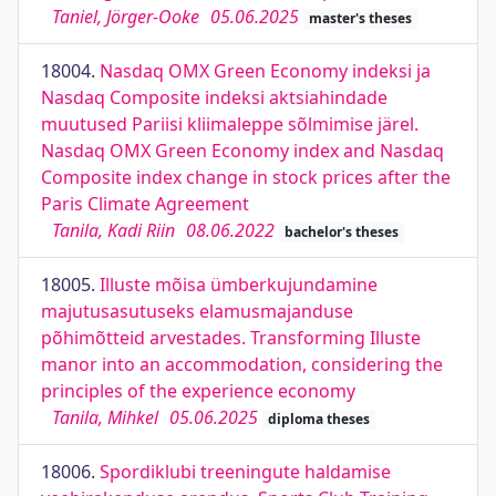
Taniel, Jörger-Ooke
05.06.2025
master's theses
18004.
Nasdaq OMX Green Economy indeksi ja
Nasdaq Composite indeksi aktsiahindade
muutused Pariisi kliimaleppe sõlmimise järel.
Nasdaq OMX Green Economy index and Nasdaq
Composite index change in stock prices after the
Paris Climate Agreement
Tanila, Kadi Riin
08.06.2022
bachelor's theses
18005.
Illuste mõisa ümberkujundamine
majutusasutuseks elamusmajanduse
põhimõtteid arvestades. Transforming Illuste
manor into an accommodation, considering the
principles of the experience economy
Tanila, Mihkel
05.06.2025
diploma theses
18006.
Spordiklubi treeningute haldamise