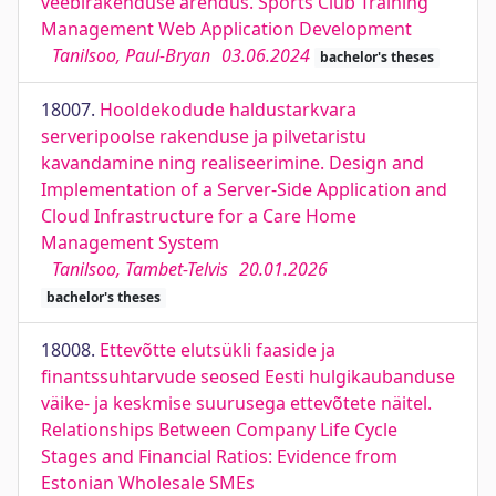
veebirakenduse arendus. Sports Club Training
Management Web Application Development
Tanilsoo, Paul-Bryan
03.06.2024
bachelor's theses
18007.
Hooldekodude haldustarkvara
serveripoolse rakenduse ja pilvetaristu
kavandamine ning realiseerimine. Design and
Implementation of a Server-Side Application and
Cloud Infrastructure for a Care Home
Management System
Tanilsoo, Tambet-Telvis
20.01.2026
bachelor's theses
18008.
Ettevõtte elutsükli faaside ja
finantssuhtarvude seosed Eesti hulgikaubanduse
väike- ja keskmise suurusega ettevõtete näitel.
Relationships Between Company Life Cycle
Stages and Financial Ratios: Evidence from
Estonian Wholesale SMEs