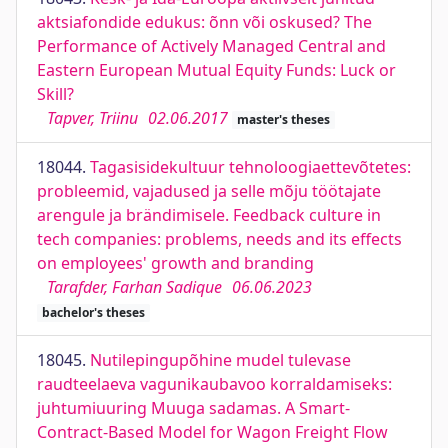
aktsiafondide edukus: õnn või oskused? The
Performance of Actively Managed Central and
Eastern European Mutual Equity Funds: Luck or
Skill?
Tapver, Triinu
02.06.2017
master's theses
18044.
Tagasisidekultuur tehnoloogiaettevõtetes:
probleemid, vajadused ja selle mõju töötajate
arengule ja brändimisele. Feedback culture in
tech companies: problems, needs and its effects
on employees' growth and branding
Tarafder, Farhan Sadique
06.06.2023
bachelor's theses
18045.
Nutilepingupõhine mudel tulevase
raudteelaeva vagunikaubavoo korraldamiseks:
juhtumiuuring Muuga sadamas. A Smart-
Contract-Based Model for Wagon Freight Flow