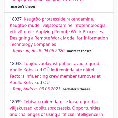
master's theses
18037.
Kaugtöö protsesside rakendamine.
Kaugtöö mudeli väljatöötamine infotehnoloogia
ettevõtetele. Applying Remote Work Processes.
Designing a Remote Work Model for Information
Technology Companies
Taperson, Heidi
04.06.2020
master's theses
18038.
Tööjõu voolavust põhjustavad tegurid
Apollo Kohvikud OÜ letiteenindajate näitel.
Factors influencing crew member turnover at
Apollo Kohvikud OÜ
Tapp, Andrea
03.06.2021
bachelor's theses
18039.
Tehisaru rakendamise kasutegurid ja
väljakutsed koolitusprotsessis. Opportunities
and challenges of using artificial intelligence in