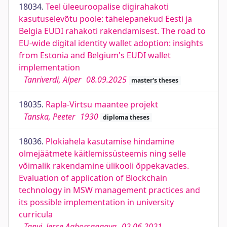
18034.
Teel üleeuroopalise digirahakoti
kasutuselevõtu poole: tähelepanekud Eesti ja
Belgia EUDI rahakoti rakendamisest. The road to
EU-wide digital identity wallet adoption: insights
from Estonia and Belgium's EUDI wallet
implementation
Tanriverdi, Alper
08.09.2025
master's theses
18035.
Rapla-Virtsu maantee projekt
Tanska, Peeter
1930
diploma theses
18036.
Plokiahela kasutamise hindamine
olmejäätmete käitlemissüsteemis ning selle
võimalik rakendamine ülikooli õppekavades.
Evaluation of application of Blockchain
technology in MSW management practices and
its possible implementation in university
curricula
Tanyi, Jesse Agborsangaya
02.06.2021