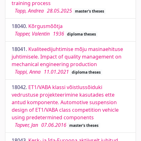
training process
Tapp, Andrea
28.05.2025
master's theses
18040.
Kõrgusmõõtja
Tapper, Valentin
1936
diploma theses
18041.
Kvaliteedijuhtimise mõju masinaehituse
juhtimisele. Impact of quality management on
mechanical engineering production
Tappi, Anna
11.01.2021
diploma theses
18042.
ET1/VABA klassi võistlussõiduki
vedrustuse projekteerimine kasutades ette
antud komponente. Automotive suspension
design of ET1/VABA class competition vehicle
using predetermined components
Tapver, Jan
07.06.2016
master's theses
18043.
Kesk- ja Ida-Euroopa aktiivselt juhitud