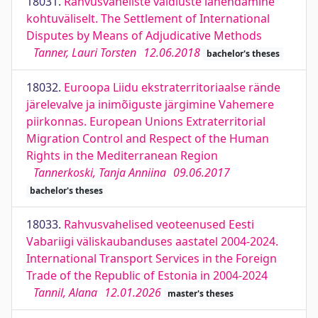
18031.
Rahvusvaheliste vaidluste lahendamine
kohtuväliselt. The Settlement of International
Disputes by Means of Adjudicative Methods
Tanner, Lauri Torsten
12.06.2018
bachelor's theses
18032.
Euroopa Liidu ekstraterritoriaalse rände
järelevalve ja inimõiguste järgimine Vahemere
piirkonnas. European Unions Extraterritorial
Migration Control and Respect of the Human
Rights in the Mediterranean Region
Tannerkoski, Tanja Anniina
09.06.2017
bachelor's theses
18033.
Rahvusvahelised veoteenused Eesti
Vabariigi väliskaubanduses aastatel 2004-2024.
International Transport Services in the Foreign
Trade of the Republic of Estonia in 2004-2024
Tannil, Alana
12.01.2026
master's theses