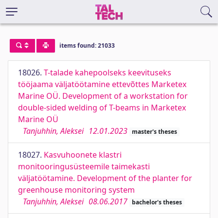
items found: 21033
18026.
T-talade kahepoolseks keevituseks
tööjaama väljatöötamine ettevõttes Marketex
Marine OÜ. Development of a workstation for
double-sided welding of T-beams in Marketex
Marine OÜ
Tanjuhhin, Aleksei
12.01.2023
master's theses
18027.
Kasvuhoonete klastri
monitooringusüsteemile taimekasti
väljatöötamine. Development of the planter for
greenhouse monitoring system
Tanjuhhin, Aleksei
08.06.2017
bachelor's theses