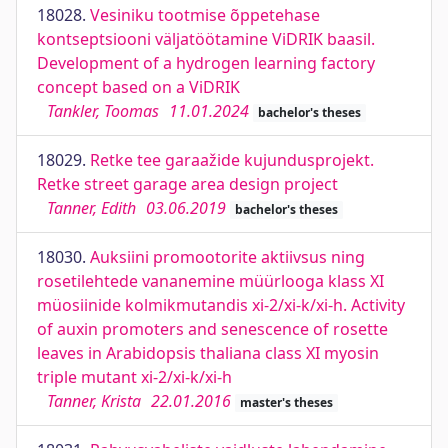
18028.
Vesiniku tootmise õppetehase
kontseptsiooni väljatöötamine ViDRIK baasil.
Development of a hydrogen learning factory
concept based on a ViDRIK
Tankler, Toomas
11.01.2024
bachelor's theses
18029.
Retke tee garaažide kujundusprojekt.
Retke street garage area design project
Tanner, Edith
03.06.2019
bachelor's theses
18030.
Auksiini promootorite aktiivsus ning
rosetilehtede vananemine müürlooga klass XI
müosiinide kolmikmutandis xi-2/xi-k/xi-h. Activity
of auxin promoters and senescence of rosette
leaves in Arabidopsis thaliana class XI myosin
triple mutant xi-2/xi-k/xi-h
Tanner, Krista
22.01.2016
master's theses