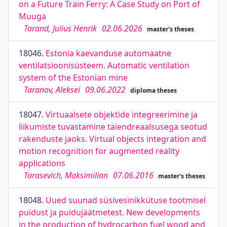
on a Future Train Ferry: A Case Study on Port of
Muuga
Tarand, Julius Henrik
02.06.2026
master's theses
18046.
Estonia kaevanduse automaatne
ventilatsioonisüsteem. Automatic ventilation
system of the Estonian mine
Taranov, Aleksei
09.06.2022
diploma theses
18047.
Virtuaalsete objektide integreerimine ja
liikumiste tuvastamine täiendreaalsusega seotud
rakenduste jaoks. Virtual objects integration and
motion recognition for augmented reality
applications
Tarasevich, Maksimilian
07.06.2016
master's theses
18048.
Uued suunad süsivesinikkütuse tootmisel
puidust ja puidujäätmetest. New developments
in the production of hydrocarbon fuel wood and