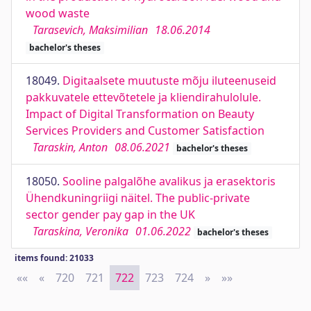
wood waste
Tarasevich, Maksimilian
18.06.2014
bachelor's theses
18049.
Digitaalsete muutuste mõju iluteenuseid
pakkuvatele ettevõtetele ja kliendirahulolule.
Impact of Digital Transformation on Beauty
Services Providers and Customer Satisfaction
Taraskin, Anton
08.06.2021
bachelor's theses
18050.
Sooline palgalõhe avalikus ja erasektoris
Ühendkuningriigi näitel. The public-private
sector gender pay gap in the UK
Taraskina, Veronika
01.06.2022
bachelor's theses
items found: 21033
««
First
«
Previous
720
721
722
723
724
»
Next
»»
Last