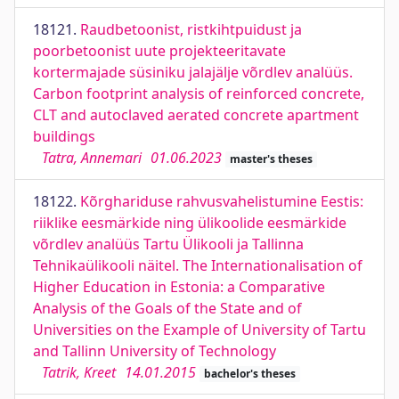
18121.
Raudbetoonist, ristkihtpuidust ja
poorbetoonist uute projekteeritavate
kortermajade süsiniku jalajälje võrdlev analüüs.
Carbon footprint analysis of reinforced concrete,
CLT and autoclaved aerated concrete apartment
buildings
Tatra, Annemari
01.06.2023
master's theses
18122.
Kõrghariduse rahvusvahelistumine Eestis:
riiklike eesmärkide ning ülikoolide eesmärkide
võrdlev analüüs Tartu Ülikooli ja Tallinna
Tehnikaülikooli näitel. The Internationalisation of
Higher Education in Estonia: a Comparative
Analysis of the Goals of the State and of
Universities on the Example of University of Tartu
and Tallinn University of Technology
Tatrik, Kreet
14.01.2015
bachelor's theses