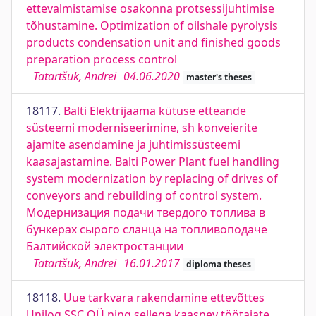
ettevalmistamise osakonna protsessijuhtimise
tõhustamine. Optimization of oilshale pyrolysis
products condensation unit and finished goods
preparation process control
Tatartšuk, Andrei
04.06.2020
master's theses
18117.
Balti Elektrijaama kütuse etteande
süsteemi moderniseerimine, sh konveierite
ajamite asendamine ja juhtimissüsteemi
kaasajastamine. Balti Power Plant fuel handling
system modernization by replacing of drives of
conveyors and rebuilding of control system.
Модернизация подачи твердого топлива в
бункерах сырого сланца на топливоподаче
Балтийской электростанции
Tatartšuk, Andrei
16.01.2017
diploma theses
18118.
Uue tarkvara rakendamine ettevõttes
Unilog SSC OÜ ning sellega kaasnev töötajate