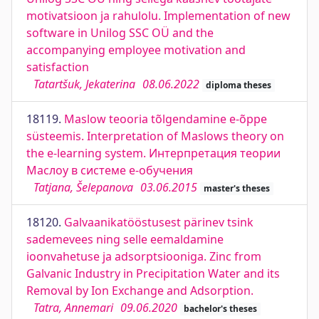
motivatsioon ja rahulolu. Implementation of new
software in Unilog SSC OÜ and the
accompanying employee motivation and
satisfaction
Tatartšuk, Jekaterina
08.06.2022
diploma theses
18119.
Maslow teooria tõlgendamine e-õppe
süsteemis. Interpretation of Maslows theory on
the e-learning system. Интерпретация теории
Маслоу в системе е-обучения
Tatjana, Šelepanova
03.06.2015
master's theses
18120.
Galvaanikatööstusest pärinev tsink
sademevees ning selle eemaldamine
ioonvahetuse ja adsorptsiooniga. Zinc from
Galvanic Industry in Precipitation Water and its
Removal by Ion Exchange and Adsorption.
Tatra, Annemari
09.06.2020
bachelor's theses