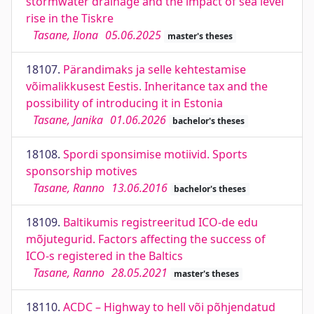
stormwater drainage and the impact of sea level
rise in the Tiskre
Tasane, Ilona
05.06.2025
master's theses
18107.
Pärandimaks ja selle kehtestamise
võimalikkusest Eestis. Inheritance tax and the
possibility of introducing it in Estonia
Tasane, Janika
01.06.2026
bachelor's theses
18108.
Spordi sponsimise motiivid. Sports
sponsorship motives
Tasane, Ranno
13.06.2016
bachelor's theses
18109.
Baltikumis registreeritud ICO-de edu
mõjutegurid. Factors affecting the success of
ICO-s registered in the Baltics
Tasane, Ranno
28.05.2021
master's theses
18110.
ACDC – Highway to hell või põhjendatud