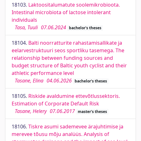
18103.
Laktoositalumatute soolemikrobioota.
Intestinal microbiota of lactose intolerant
individuals
Tasa, Tuuli
07.06.2024
bachelor's theses
18104.
Balti noorratturite rahastamisallikate ja
eelarvestruktuuri seos sportliku tasemega. The
relationship between funding sources and
budget structure of Baltic youth cyclist and their
athletic performance level
Tasane, Elina
04.06.2026
bachelor's theses
18105.
Riskide avaldumine ettevõtlussektoris.
Estimation of Corporate Default Risk
Tasane, Helery
07.06.2017
master's theses
18106.
Tiskre asumi sademevee ärajuhtimise ja
merevee tõusu mõju analüüs. Analysis of