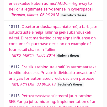
enesekaitse küberruumis? ACDC – Highway to
hell or a legitimate self-defense in cyberspace?
Tasanko, Minttu
06.06.2018
bachelor's theses
18111.
Otseturunduskampaaniate mõju tarbijate
ostuotsustele nelja Tallinna jaekaubandusketi
näitel. Direct marketing campaigns influense on
consumer´s purchase decision on example of
four retail chains in Tallinn
Taska, Martin
13.06.2014
diploma theses
18112.
Eraisiku tehingute analüüs automaatseks
krediidiotsuseks. Private individual transactions’
analysis for automated credit decision purpose
Tass, Karl Erik
03.06.2019
bachelor's theses
18113.
Pettustevastase süsteemi juurutamine:
SEB Panga juhtumiuuring. Implementation of an