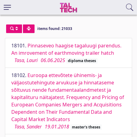
items found: 21033
18101.
Pinnaseveo haagise tagaluugi parendus.
An imrovement of earthmoving trailer hatch
Tasa, Lauri
06.06.2025
diploma theses
18102.
Euroopa ettevõtete ühinemis- ja
väljaostutehingute arvukuse ja hinnataseme
sõltuvus nende fundamentaalandmetest ja
kapitalituru näitajatest. Frequency and Pricing of
European Companies Mergers and Acquisitions
Dependent on Their Fundamental Data and
Capital Market Indicators
Tasa, Sander
19.01.2018
master's theses