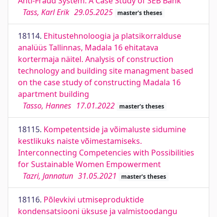
Anti-Fraud System: A Case Study of SEB Bank
Tass, Karl Erik
29.05.2025
master's theses
18114.
Ehitustehnoloogia ja platsikorralduse
analüüs Tallinnas, Madala 16 ehitatava
kortermaja näitel. Analysis of construction
technology and building site managment based
on the case study of constructing Madala 16
apartment building
Tasso, Hannes
17.01.2022
master's theses
18115.
Kompetentside ja võimaluste sidumine
kestlikuks naiste võimestamiseks.
Interconnecting Competencies with Possibilities
for Sustainable Women Empowerment
Tazri, Jannatun
31.05.2021
master's theses
18116.
Põlevkivi utmiseproduktide
kondensatsiooni üksuse ja valmistoodangu