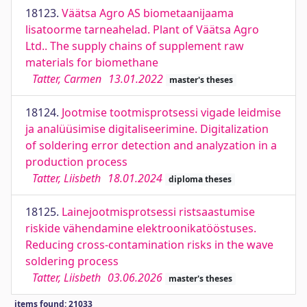
18123.
Väätsa Agro AS biometaanijaama
lisatoorme tarneahelad. Plant of Väätsa Agro
Ltd.. The supply chains of supplement raw
materials for biomethane
Tatter, Carmen
13.01.2022
master's theses
18124.
Jootmise tootmisprotsessi vigade leidmise
ja analüüsimise digitaliseerimine. Digitalization
of soldering error detection and analyzation in a
production process
Tatter, Liisbeth
18.01.2024
diploma theses
18125.
Lainejootmisprotsessi ristsaastumise
riskide vähendamine elektroonikatööstuses.
Reducing cross-contamination risks in the wave
soldering process
Tatter, Liisbeth
03.06.2026
master's theses
items found: 21033