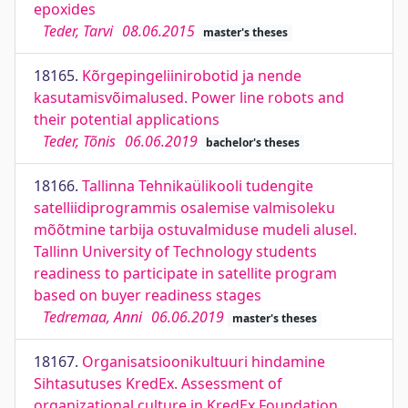
epoxides
Teder, Tarvi
08.06.2015
master's theses
18165.
Kõrgepingeliinirobotid ja nende
kasutamisvõimalused. Power line robots and
their potential applications
Teder, Tõnis
06.06.2019
bachelor's theses
18166.
Tallinna Tehnikaülikooli tudengite
satelliidiprogrammis osalemise valmisoleku
mõõtmine tarbija ostuvalmiduse mudeli alusel.
Tallinn University of Technology students
readiness to participate in satellite program
based on buyer readiness stages
Tedremaa, Anni
06.06.2019
master's theses
18167.
Organisatsioonikultuuri hindamine
Sihtasutuses KredEx. Assessment of
organizational culture in KredEx Foundation