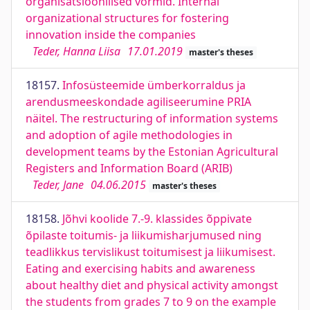
organisatsioonilised vormid. Internal
organizational structures for fostering
innovation inside the companies
Teder, Hanna Liisa
17.01.2019
master's theses
18157.
Infosüsteemide ümberkorraldus ja
arendusmeeskondade agiliseerumine PRIA
näitel. The restructuring of information systems
and adoption of agile methodologies in
development teams by the Estonian Agricultural
Registers and Information Board (ARIB)
Teder, Jane
04.06.2015
master's theses
18158.
Jõhvi koolide 7.-9. klassides õppivate
õpilaste toitumis- ja liikumisharjumused ning
teadlikkus tervislikust toitumisest ja liikumisest.
Eating and exercising habits and awareness
about healthy diet and physical activity amongst
the students from grades 7 to 9 on the example