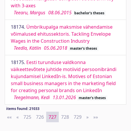
with 3-axes
Teearu, Margus
08.06.2015
bachelor's theses
18174.
Ümbrikupalga maksmise vähendamise
võimalused ehitussektoris. Tackling Envelope
Wages in the Construction Industry
Teedla, Kätlin
05.06.2018
master's theses
18175.
Eesti turunduse valdkonna
väikeettevõtete juhtide motiivid persoonibrändi
kujundamisel LinkedIn-is. Motives of Estonian
small business managers in the marketing field
for creating personal brands on LinkedIn
Teegelmann, Kedi
13.01.2026
master's theses
items found: 21033
««
First
«
Previous
725
726
727
728
729
»
Next
»»
Last