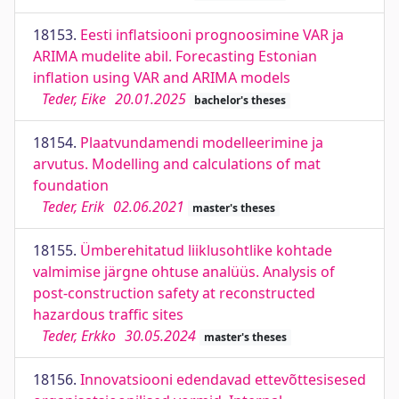
18153.
Eesti inflatsiooni prognoosimine VAR ja
ARIMA mudelite abil. Forecasting Estonian
inflation using VAR and ARIMA models
Teder, Eike
20.01.2025
bachelor's theses
18154.
Plaatvundamendi modelleerimine ja
arvutus. Modelling and calculations of mat
foundation
Teder, Erik
02.06.2021
master's theses
18155.
Ümberehitatud liiklusohtlike kohtade
valmimise järgne ohtuse analüüs. Analysis of
post-construction safety at reconstructed
hazardous traffic sites
Teder, Erkko
30.05.2024
master's theses
18156.
Innovatsiooni edendavad ettevõttesisesed