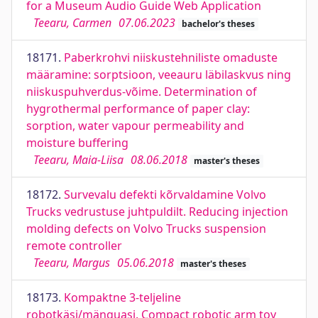
for a Museum Audio Guide Web Application
Teearu, Carmen
07.06.2023
bachelor's theses
18171.
Paberkrohvi niiskustehniliste omaduste
määramine: sorptsioon, veeauru läbilaskvus ning
niiskuspuhverdus-võime. Determination of
hygrothermal performance of paper clay:
sorption, water vapour permeability and
moisture buffering
Teearu, Maia-Liisa
08.06.2018
master's theses
18172.
Survevalu defekti kõrvaldamine Volvo
Trucks vedrustuse juhtpuldilt. Reducing injection
molding defects on Volvo Trucks suspension
remote controller
Teearu, Margus
05.06.2018
master's theses
18173.
Kompaktne 3-teljeline
robotkäsi/mänguasi. Compact robotic arm toy