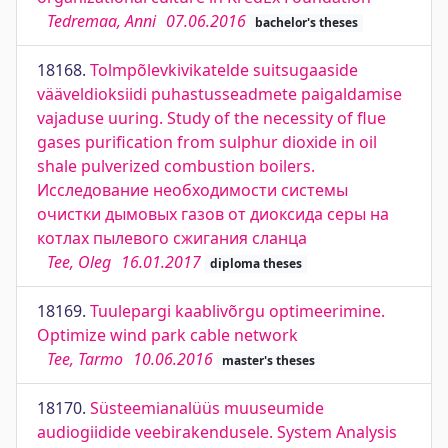
Tedremaa, Anni
07.06.2016
bachelor's theses
18168.
Tolmpõlevkivikatelde suitsugaaside
vääveldioksiidi puhastusseadmete paigaldamise
vajaduse uuring. Study of the necessity of flue
gases purification from sulphur dioxide in oil
shale pulverized combustion boilers.
Исследование необходимости системы
очистки дымовых газов от диоксида серы на
котлах пылевого сжигания сланца
Tee, Oleg
16.01.2017
diploma theses
18169.
Tuulepargi kaablivõrgu optimeerimine.
Optimize wind park cable network
Tee, Tarmo
10.06.2016
master's theses
18170.
Süsteemianalüüs muuseumide
audiogiidide veebirakendusele. System Analysis