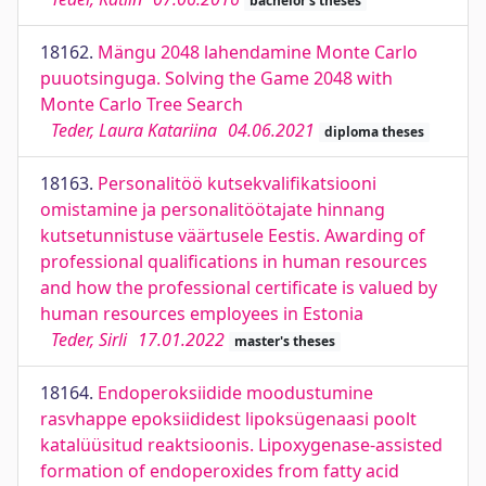
bachelor's theses
18162.
Mängu 2048 lahendamine Monte Carlo
puuotsinguga. Solving the Game 2048 with
Monte Carlo Tree Search
Teder, Laura Katariina
04.06.2021
diploma theses
18163.
Personalitöö kutsekvalifikatsiooni
omistamine ja personalitöötajate hinnang
kutsetunnistuse väärtusele Eestis. Awarding of
professional qualifications in human resources
and how the professional certificate is valued by
human resources employees in Estonia
Teder, Sirli
17.01.2022
master's theses
18164.
Endoperoksiidide moodustumine
rasvhappe epoksiididest lipoksügenaasi poolt
katalüüsitud reaktsioonis. Lipoxygenase-assisted
formation of endoperoxides from fatty acid