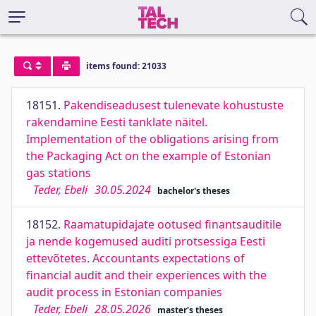
items found: 21033
18151.
Pakendiseadusest tulenevate kohustuste
rakendamine Eesti tanklate näitel.
Implementation of the obligations arising from
the Packaging Act on the example of Estonian
gas stations
Teder, Ebeli
30.05.2024
bachelor's theses
18152.
Raamatupidajate ootused finantsauditile
ja nende kogemused auditi protsessiga Eesti
ettevõtetes. Accountants expectations of
financial audit and their experiences with the
audit process in Estonian companies
Teder, Ebeli
28.05.2026
master's theses