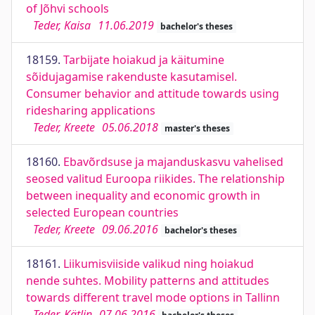
of Jõhvi schools
Teder, Kaisa
11.06.2019
bachelor's theses
18159.
Tarbijate hoiakud ja käitumine
sõidujagamise rakenduste kasutamisel.
Consumer behavior and attitude towards using
ridesharing applications
Teder, Kreete
05.06.2018
master's theses
18160.
Ebavõrdsuse ja majanduskasvu vahelised
seosed valitud Euroopa riikides. The relationship
between inequality and economic growth in
selected European countries
Teder, Kreete
09.06.2016
bachelor's theses
18161.
Liikumisviiside valikud ning hoiakud
nende suhtes. Mobility patterns and attitudes
towards different travel mode options in Tallinn
Teder, Kätlin
07.06.2016