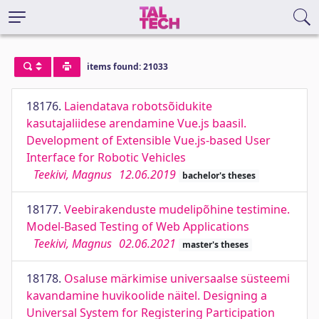
items found: 21033
18176.
Laiendatava robotsõidukite
kasutajaliidese arendamine Vue.js baasil.
Development of Extensible Vue.js-based User
Interface for Robotic Vehicles
Teekivi, Magnus
12.06.2019
bachelor's theses
18177.
Veebirakenduste mudelipõhine testimine.
Model-Based Testing of Web Applications
Teekivi, Magnus
02.06.2021
master's theses
18178.
Osaluse märkimise universaalse süsteemi
kavandamine huvikoolide näitel. Designing a
Universal System for Registering Participation