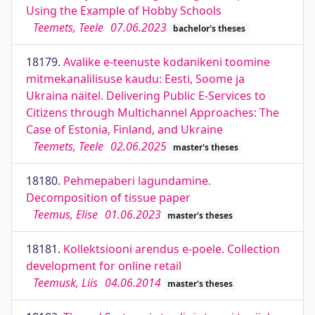
Using the Example of Hobby Schools
Teemets, Teele
07.06.2023
bachelor's theses
18179.
Avalike e-teenuste kodanikeni toomine
mitmekanalilisuse kaudu: Eesti, Soome ja
Ukraina näitel. Delivering Public E-Services to
Citizens through Multichannel Approaches: The
Case of Estonia, Finland, and Ukraine
Teemets, Teele
02.06.2025
master's theses
18180.
Pehmepaberi lagundamine.
Decomposition of tissue paper
Teemus, Elise
01.06.2023
master's theses
18181.
Kollektsiooni arendus e-poele. Collection
development for online retail
Teemusk, Liis
04.06.2014
master's theses