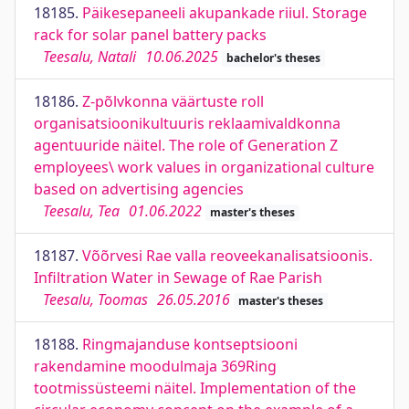
18185.
Päikesepaneeli akupankade riiul. Storage
rack for solar panel battery packs
Teesalu, Natali
10.06.2025
bachelor's theses
18186.
Z-põlvkonna väärtuste roll
organisatsioonikultuuris reklaamivaldkonna
agentuuride näitel. The role of Generation Z
employees\ work values in organizational culture
based on advertising agencies
Teesalu, Tea
01.06.2022
master's theses
18187.
Võõrvesi Rae valla reoveekanalisatsioonis.
Infiltration Water in Sewage of Rae Parish
Teesalu, Toomas
26.05.2016
master's theses
18188.
Ringmajanduse kontseptsiooni
rakendamine moodulmaja 369Ring
tootmissüsteemi näitel. Implementation of the