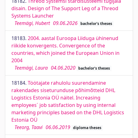
18182.
Threod Systemsi stardisüsteemi tugijala
disain. Design of The Support Leg of a Threod
Systems Launcher
Teemägi, Hubert
09.06.2026
bachelor's theses
18183.
2004. aastal Euroopa Liiduga ühinenud
riikide konvergents. Convergence of the
countries, which joined the European Union in
2004
Teemägi, Laura
04.06.2020
bachelor's theses
18184.
Töötajate rahulolu suurendamine
rakendades siseturunduse põhimõtteid DHL
Logistics Estonia OÜ näitel. Increasing
employees´ job satisfaction by using internal
marketing principles based on the DHL Logistics
Estonia OÜ
Teeorg, Taavi
06.06.2019
diploma theses