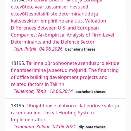
ettevõtete väärtustamiserinevused:
ettevõttespetsiifiliste determinantide ja
kaitsesektori empiiriline analüüs. Valuation
Differences Between U.S. and European
Companies: An Empirical Analysis of Firm-Level
Determinants and the Defence Sector
Tein, Patrik
04.06.2026
bachelor's theses
18195.
Tallinna büroohoonete arendusprojektide
finantseerimine ja seotud mõjurid. The financing
of office building development projects and
related factors in Tallinn
Teinemaa, Tõnis
18.06.2014
bachelor's theses
18196.
Ohujahtimise platvormi lahenduse valik ja
rakendamine. Threat Hunting System
Implementation
Teinmann, Kuldar
02.06.2021
diploma theses