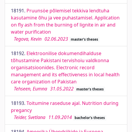
18191.
Pruunsöe põlemisel tekkiva lendtuha
kasutamine õhu ja vee puhastamisel. Application
on fly ash from the burning of lignite in air and
water purification
Tegova, Kevin
02.06.2023
master's theses
18192.
Elektroonilise dokumendihalduse
tõhustamine Pakistani tervishoiu valdkonna
organisatsioonides. Electronic record
management and its effectiveness in local health
care organization of Pakistan
Tehseen, Eumna
31.05.2022
master's theses
18193.
Toitumine raseduse ajal. Nutrition during
pregancy
Teider, Svetlana
11.09.2014
bachelor's theses
18194.
Ameerika Ühendriikide ja Euroopa