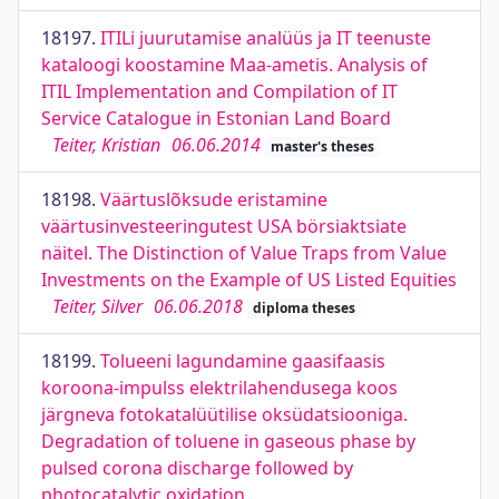
18197.
ITILi juurutamise analüüs ja IT teenuste
kataloogi koostamine Maa-ametis. Analysis of
ITIL Implementation and Compilation of IT
Service Catalogue in Estonian Land Board
Teiter, Kristian
06.06.2014
master's theses
18198.
Väärtuslõksude eristamine
väärtusinvesteeringutest USA börsiaktsiate
näitel. The Distinction of Value Traps from Value
Investments on the Example of US Listed Equities
Teiter, Silver
06.06.2018
diploma theses
18199.
Tolueeni lagundamine gaasifaasis
koroona-impulss elektrilahendusega koos
järgneva fotokatalüütilise oksüdatsiooniga.
Degradation of toluene in gaseous phase by
pulsed corona discharge followed by
photocatalytic oxidation