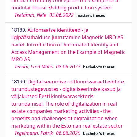
circular economy concept on the example of a
modular house 369Ring production system
Teetamm, Nele
03.06.2022
master's theses
18189.
Automaatse identiteedi- ja
ligipääsuhalduse juurutamine Magnetic MRO AS
näitel. Introduction of Automated Identity and
Access Management on the Example of Magnetic
MRO AS
Teeäär, Fred Matis
08.06.2023
bachelor's theses
18190.
Digitaliseerimise roll kinnisvaraettevõtete
turundustegevustes - digitaliseerimise kasud ja
väljakutsed Eesti kinnisvarasektoris
turundamisel. The role of digitalization in real
estate companies marketing activities - the
benefits and challenges of digitalization when
marketing within the Estonian real estate sector
Tegelmann, Patrik
06.06.2025
bachelor's theses