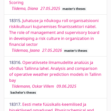
Scoring
Tiidema, Diana
27.05.2025
master's theses
18315.
Juhatuse ja nõukogu roll organisatsiooni
riskikultuuri kujunemises finantssektori näitel.
The role of management and supervisory board
in developing a risk culture in organization in
financial sector
Tiidemaa, Jaana
27.05.2026
master's theses
18316.
Operatiivsete ilmamudelite analüüs ja
võrdlus Tallinna lahel. Analysis and comparison
of operative weather prediction models in Tallinn
bay
Tiidemann, Oskar Villem
09.06.2025
bachelor's theses
18317.
Eesti mete füüsikalis-keemilised ja
bioaktiivsed omadused. Physicochemical and