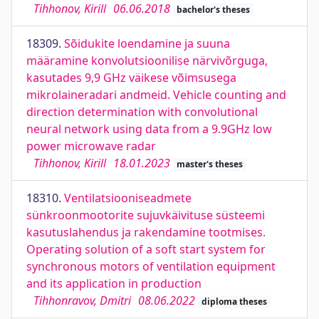
Tihhonov, Kirill
06.06.2018
bachelor's theses
18309.
Sõidukite loendamine ja suuna
määramine konvolutsioonilise närvivõrguga,
kasutades 9,9 GHz väikese võimsusega
mikrolaineradari andmeid. Vehicle counting and
direction determination with convolutional
neural network using data from a 9.9GHz low
power microwave radar
Tihhonov, Kirill
18.01.2023
master's theses
18310.
Ventilatsiooniseadmete
sünkroonmootorite sujuvkäivituse süsteemi
kasutuslahendus ja rakendamine tootmises.
Operating solution of a soft start system for
synchronous motors of ventilation equipment
and its application in production
Tihhonravov, Dmitri
08.06.2022
diploma theses