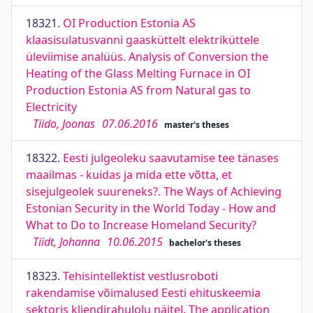
18321.
OI Production Estonia AS
klaasisulatusvanni gaasküttelt elektriküttele
üleviimise analüüs. Analysis of Conversion the
Heating of the Glass Melting Furnace in OI
Production Estonia AS from Natural gas to
Electricity
Tiido, Joonas
07.06.2016
master's theses
18322.
Eesti julgeoleku saavutamise tee tänases
maailmas - kuidas ja mida ette võtta, et
sisejulgeolek suureneks?. The Ways of Achieving
Estonian Security in the World Today - How and
What to Do to Increase Homeland Security?
Tiidt, Johanna
10.06.2015
bachelor's theses
18323.
Tehisintellektist vestlusroboti
rakendamise võimalused Eesti ehituskeemia
sektoris kliendirahulolu näitel. The application