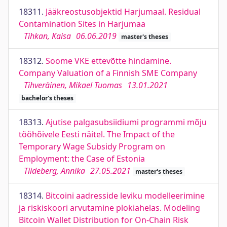
18311.
Jääkreostusobjektid Harjumaal. Residual
Contamination Sites in Harjumaa
Tihkan, Kaisa
06.06.2019
master's theses
18312.
Soome VKE ettevõtte hindamine.
Company Valuation of a Finnish SME Company
Tihveräinen, Mikael Tuomas
13.01.2021
bachelor's theses
18313.
Ajutise palgasubsiidiumi programmi mõju
tööhõivele Eesti näitel. The Impact of the
Temporary Wage Subsidy Program on
Employment: the Case of Estonia
Tiideberg, Annika
27.05.2021
master's theses
18314.
Bitcoini aadresside leviku modelleerimine
ja riskiskoori arvutamine plokiahelas. Modeling
Bitcoin Wallet Distribution for On-Chain Risk