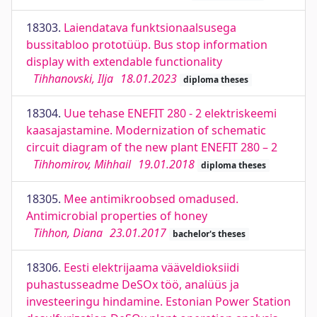
18303.
Laiendatava funktsionaalsusega
bussitabloo prototüüp. Bus stop information
display with extendable functionality
Tihhanovski, Ilja
18.01.2023
diploma theses
18304.
Uue tehase ENEFIT 280 - 2 elektriskeemi
kaasajastamine. Modernization of schematic
circuit diagram of the new plant ENEFIT 280 – 2
Tihhomirov, Mihhail
19.01.2018
diploma theses
18305.
Mee antimikroobsed omadused.
Antimicrobial properties of honey
Tihhon, Diana
23.01.2017
bachelor's theses
18306.
Eesti elektrijaama vääveldioksiidi
puhastusseadme DeSOx töö, analüüs ja
investeeringu hindamine. Estonian Power Station