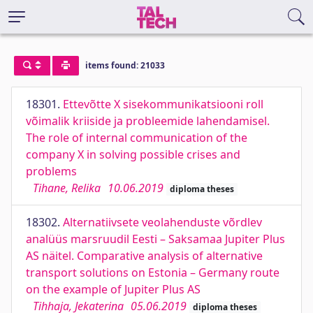
items found: 21033
18301.
Ettevõtte X sisekommunikatsiooni roll
võimalik kriiside ja probleemide lahendamisel.
The role of internal communication of the
company X in solving possible crises and
problems
Tihane, Relika
10.06.2019
diploma theses
18302.
Alternatiivsete veolahenduste võrdlev
analüüs marsruudil Eesti – Saksamaa Jupiter Plus
AS näitel. Comparative analysis of alternative
transport solutions on Estonia – Germany route
on the example of Jupiter Plus AS
Tihhaja, Jekaterina
05.06.2019
diploma theses