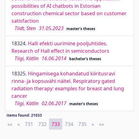
possibilities of AI chatbots in Estonian
construction chemical sector based on customer
satisfaction
Tiidt, Sten
31.05.2023
master's theses
18324.
Halli efekti uurimine pooljuhtides.
Research of Hall effect in semiconductors
Tiigi, Kätlin
16.06.2014
bachelor's theses
18325.
Hingamisega kohandatud kiiritusravi
rinna- ja kopsuvähi näitel. Respiratory gated
radiation therapy: examples for breast and lung
cancer
Tiigi, Kätlin
02.06.2017
master's theses
items found: 21033
««
First
«
Previous
731
732
733
734
735
»
Next
»»
Last