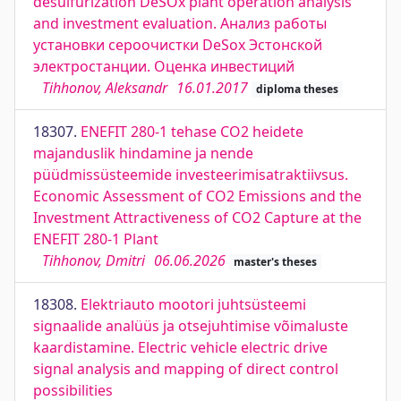
desulfurization DeSOx plant operation analysis
and investment evaluation. Анализ работы
установки сероочистки DeSox Эстонской
электростанции. Оценка инвестиций
Tihhonov, Aleksandr
16.01.2017
diploma theses
18307.
ENEFIT 280-1 tehase CO2 heidete
majanduslik hindamine ja nende
püüdmissüsteemide investeerimisatraktiivsus.
Economic Assessment of CO2 Emissions and the
Investment Attractiveness of CO2 Capture at the
ENEFIT 280-1 Plant
Tihhonov, Dmitri
06.06.2026
master's theses
18308.
Elektriauto mootori juhtsüsteemi
signaalide analüüs ja otsejuhtimise võimaluste
kaardistamine. Electric vehicle electric drive
signal analysis and mapping of direct control
possibilities