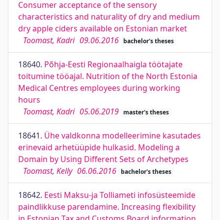
Consumer acceptance of the sensory
characteristics and naturality of dry and medium
dry apple ciders available on Estonian market
Toomast, Kadri
09.06.2016
bachelor's theses
18640.
Põhja-Eesti Regionaalhaigla töötajate
toitumine tööajal. Nutrition of the North Estonia
Medical Centres employees during working
hours
Toomast, Kadri
05.06.2019
master's theses
18641.
Ühe valdkonna modelleerimine kasutades
erinevaid arhetüüpide hulkasid. Modeling a
Domain by Using Different Sets of Archetypes
Toomast, Kelly
06.06.2016
bachelor's theses
18642.
Eesti Maksu-ja Tolliameti infosüsteemide
paindlikkuse parendamine. Increasing flexibility
in Estonian Tax and Customs Board information