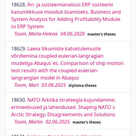
18628.
Äri- ja süsteemianalüüs ERP süsteemi
kasumlikkuse mooduli lisamiseks. Business and
System Analysis for Adding Profitability Module
to ERP System
Toom, Maria-Helena
04.06.2020
master's theses
18629.
Laeva liikumiste katsetulemuste
võrdlemina coupled eulerian-langragian
mudeliga Abaqus`es. Comparison of ship motion
test results with the coupled eulerian-
langrangian model in Abaqus
Toom, Mart
03.06.2025
diploma theses
18630.
NATO Arktika strateegia kujundamine:
erimeelsused ja lahendused. Shaping NATO´s
Arctic Strategy: Disagreements and Solutions
Toom, Martin
02.06.2025
master's theses