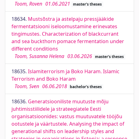
Toom, Roven
01.06.2021
master's theses
18634.
Mustsõstra ja astelpaju pressjääkide
fermentatsiooni iseloomustamine erinevates
tingimustes. Characterization of blackcurrant
and sea buckthorn pomace fermentation under
different conditions
Toom, Susanna Helena
03.06.2026
master's theses
18635.
Islamiterrorism ja Boko Haram. Islamic
Terrorism and Boko Haram
Toom, Sven
06.06.2018
bachelor's theses
18636.
Generatsiooniliste muutuste mõju
juhtimisstiilidele ja strateegiatele Eesti
organisatsioonides: vastus muutuvatele tööjõu
ootustele ja väärtustele. Analysing the impact of
generational shifts on leadership styles and
strategies in organisations in Estonia: a response