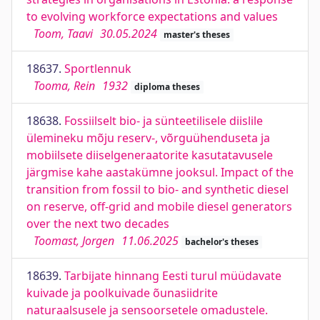
to evolving workforce expectations and values
Toom, Taavi
30.05.2024
master's theses
18637.
Sportlennuk
Tooma, Rein
1932
diploma theses
18638.
Fossiilselt bio- ja sünteetilisele diislile
ülemineku mõju reserv-, võrguühenduseta ja
mobiilsete diiselgeneraatorite kasutatavusele
järgmise kahe aastakümne jooksul. Impact of the
transition from fossil to bio- and synthetic diesel
on reserve, off-grid and mobile diesel generators
over the next two decades
Toomast, Jorgen
11.06.2025
bachelor's theses
18639.
Tarbijate hinnang Eesti turul müüdavate
kuivade ja poolkuivade õunasiidrite
naturaalsusele ja sensoorsetele omadustele.