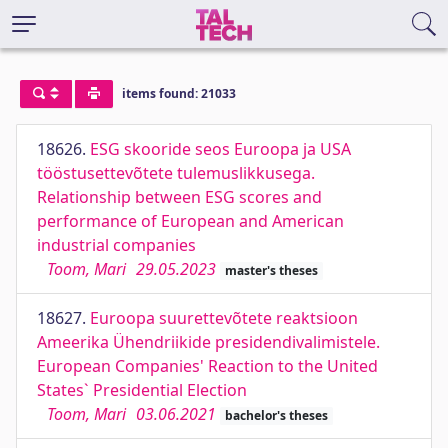
items found: 21033
18626.
ESG skooride seos Euroopa ja USA
tööstusettevõtete tulemuslikkusega.
Relationship between ESG scores and
performance of European and American
industrial companies
Toom, Mari
29.05.2023
master's theses
18627.
Euroopa suurettevõtete reaktsioon
Ameerika Ühendriikide presidendivalimistele.
European Companies' Reaction to the United
States` Presidential Election
Toom, Mari
03.06.2021
bachelor's theses