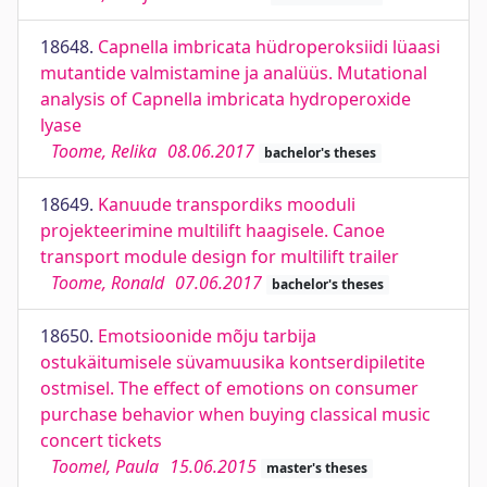
18648.
Capnella imbricata hüdroperoksiidi lüaasi
mutantide valmistamine ja analüüs. Mutational
analysis of Capnella imbricata hydroperoxide
lyase
Toome, Relika
08.06.2017
bachelor's theses
18649.
Kanuude transpordiks mooduli
projekteerimine multilift haagisele. Canoe
transport module design for multilift trailer
Toome, Ronald
07.06.2017
bachelor's theses
18650.
Emotsioonide mõju tarbija
ostukäitumisele süvamuusika kontserdipiletite
ostmisel. The effect of emotions on consumer
purchase behavior when buying classical music
concert tickets
Toomel, Paula
15.06.2015
master's theses