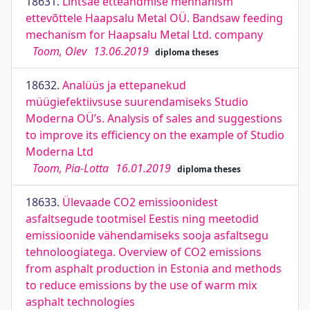
18631.
Lintsae etteandmise mehhanism
ettevõttele Haapsalu Metal OÜ. Bandsaw feeding
mechanism for Haapsalu Metal Ltd. company
Toom, Olev
13.06.2019
diploma theses
18632.
Analüüs ja ettepanekud
müügiefektiivsuse suurendamiseks Studio
Moderna OÜ’s. Analysis of sales and suggestions
to improve its efficiency on the example of Studio
Moderna Ltd
Toom, Pia-Lotta
16.01.2019
diploma theses
18633.
Ülevaade CO2 emissioonidest
asfaltsegude tootmisel Eestis ning meetodid
emissioonide vähendamiseks sooja asfaltsegu
tehnoloogiatega. Overview of CO2 emissions
from asphalt production in Estonia and methods
to reduce emissions by the use of warm mix
asphalt technologies