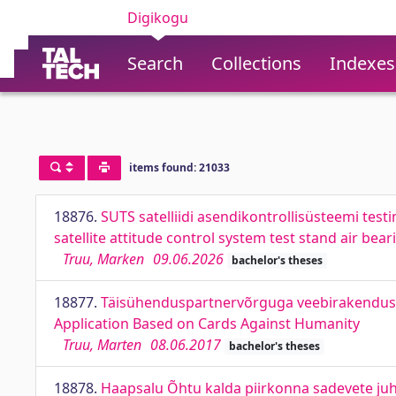
Digikogu
Search
Collections
Indexes
items found: 21033
18876.
SUTS satelliidi asendikontrollisüsteemi te
satellite attitude control system test stand air b
Truu, Marken
09.06.2026
bachelor's theses
18877.
Täisühenduspartnervõrguga veebirakendus 
Application Based on Cards Against Humanity
Truu, Marten
08.06.2017
bachelor's theses
18878.
Haapsalu Õhtu kalda piirkonna sadevete j