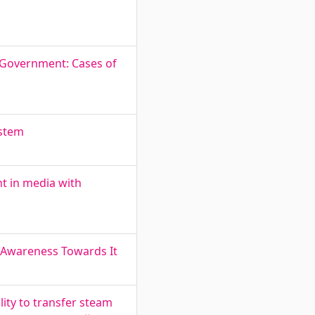
l Government: Cases of
ystem
t in media with
’ Awareness Towards It
lity to transfer steam