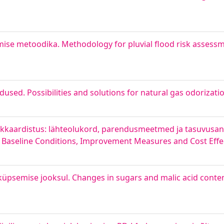
mise metoodika. Methodology for pluvial flood risk assess
sed. Possibilities and solutions for natural gas odorizati
ikkaardistus: lähteolukord, parendusmeetmed ja tasuvusa
 Baseline Conditions, Improvement Measures and Cost Effe
üpsemise jooksul. Changes in sugars and malic acid conten