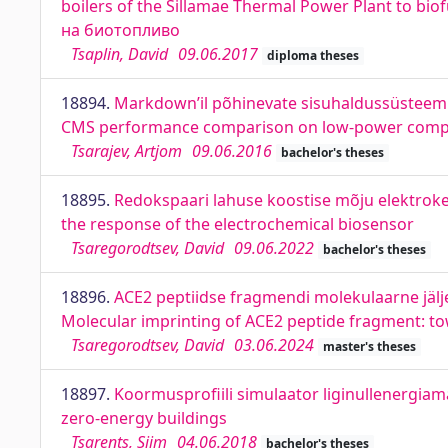
boilers of the Sillamae Thermal Power Plant to
на биотопливо
Tsaplin, David
09.06.2017
diploma theses
18894.
Markdown’il põhinevate sisuhaldussüsteemid
CMS performance comparison on low-power comp
Tsarajev, Artjom
09.06.2016
bachelor's theses
18895.
Redokspaari lahuse koostise mõju elektrokee
the response of the electrochemical biosensor
Tsaregorodtsev, David
09.06.2022
bachelor's theses
18896.
ACE2 peptiidse fragmendi molekulaarne jälje
Molecular imprinting of ACE2 peptide fragment: t
Tsaregorodtsev, David
03.06.2024
master's theses
18897.
Koormusprofiili simulaator liginullenergiama
zero-energy buildings
Tsarents, Siim
04.06.2018
bachelor's theses