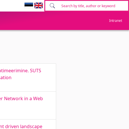
Intranet
optimeerimine. SUTS
zation
er Network in a Web
nt driven landscape