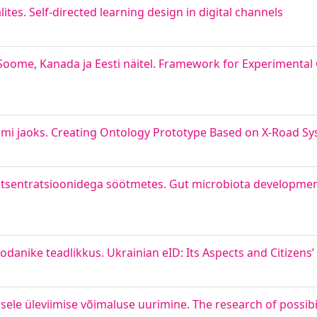
ites. Self-directed learning design in digital channels
k Soome, Kanada ja Eesti näitel. Framework for Experimenta
emi jaoks. Creating Ontology Prototype Based on X-Road S
ontsentratsioonidega söötmetes. Gut microbiota developmen
kodanike teadlikkus. Ukrainian eID: Its Aspects and Citizens
sele üleviimise võimaluse uurimine. The research of possibi