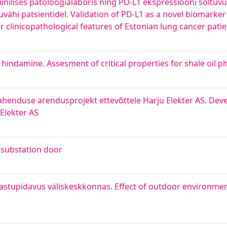
iinilises patoloogialaboris ning PD-L1 ekspressiooni sõltu
psuvähi patsientidel. Validation of PD-L1 as a novel biomarker i
er clinicopathological features of Estonian lung cancer pati
te hindamine. Assesment of critical properties for shale oil p
henduse arendusprojekt ettevõttele Harju Elekter AS. Dev
Elekter AS
 substation door
 vastupidavus väliskeskkonnas. Effect of outdoor environme