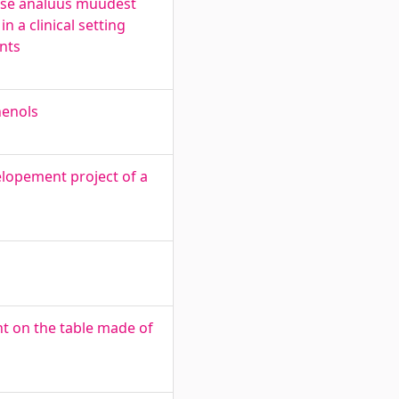
vuse analüüs muudest
n a clinical setting
ents
henols
elopement project of a
nt on the table made of