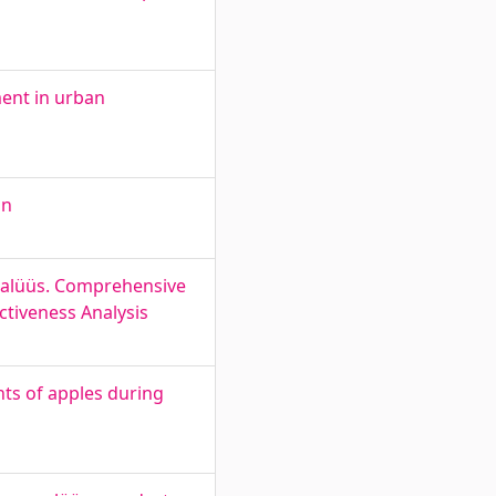
ment in urban
on
nalüüs. Comprehensive
ctiveness Analysis
ts of apples during