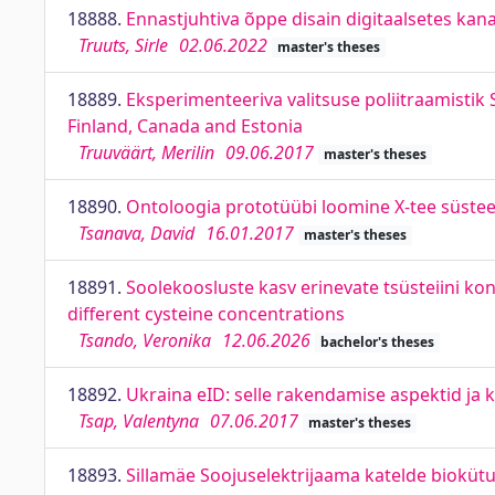
18888.
Ennastjuhtiva õppe disain digitaalsetes kanal
Truuts, Sirle
02.06.2022
master's theses
18889.
Eksperimenteeriva valitsuse poliitraamisti
Finland, Canada and Estonia
Truuväärt, Merilin
09.06.2017
master's theses
18890.
Ontoloogia prototüübi loomine X-tee süste
Tsanava, David
16.01.2017
master's theses
18891.
Soolekoosluste kasv erinevate tsüsteiini k
different cysteine concentrations
Tsando, Veronika
12.06.2026
bachelor's theses
18892.
Ukraina eID: selle rakendamise aspektid ja 
Tsap, Valentyna
07.06.2017
master's theses
18893.
Sillamäe Soojuselektrijaama katelde biokütu