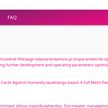
FAQ
stimisstendi õhklaagri edasiarendamine ja tööparameetrite 
earing further development and operating parameters optimi
Cards Against Humanity lauamängu baasil. A Full Mesh Pe
uhtimisest lähtuv maastikulahendus. Stormwater manageme