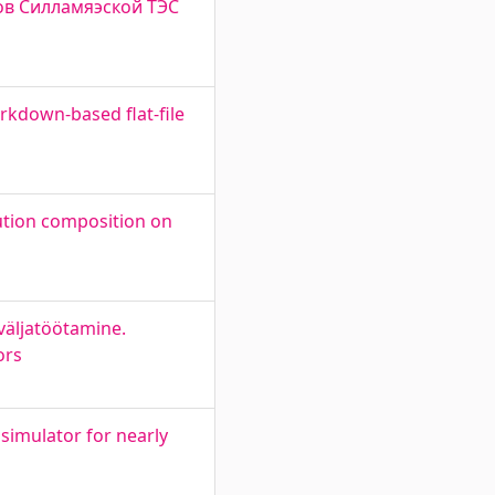
лов Силламяэской ТЭС
rkdown-based flat-file
lution composition on
väljatöötamine.
ors
 simulator for nearly