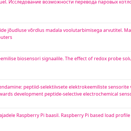
 biofuel. Исследование возможности перевода паровых кот
e jõudluse võrdlus madala voolutarbimisega arvutitel. Ma
uters
milise biosensori signaalile. The effect of redox probe so
ndamine: peptiid-selektiivsete elektrokeemiliste sensorite 
owards development peptide-selective electrochemical sens
jadele Raspberry Pi baasil. Raspberry Pi based load profile