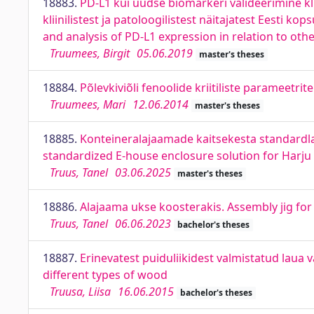
18883.
PD-L1 kui uudse biomarkeri valideerimine kl
kliinilistest ja patoloogilistest näitajatest Eesti ko
and analysis of PD-L1 expression in relation to oth
Truumees, Birgit
05.06.2019
master's theses
18884.
Põlevkiviõli fenoolide kriitiliste parameetri
Truumees, Mari
12.06.2014
master's theses
18885.
Konteineralajaamade kaitsekesta standardla
standardized E-house enclosure solution for Harju 
Truus, Tanel
03.06.2025
master's theses
18886.
Alajaama ukse koosterakis. Assembly jig for
Truus, Tanel
06.06.2023
bachelor's theses
18887.
Erinevatest puiduliikidest valmistatud laua
different types of wood
Truusa, Liisa
16.06.2015
bachelor's theses