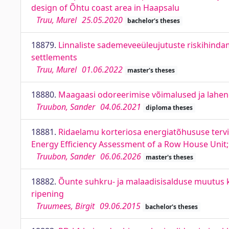
design of Õhtu coast area in Haapsalu
Truu, Murel
25.05.2020
bachelor's theses
18879.
Linnaliste sademeveeüleujutuste riskihinda
settlements
Truu, Murel
01.06.2022
master's theses
18880.
Maagaasi odoreerimise võimalused ja lahendu
Truubon, Sander
04.06.2021
diploma theses
18881.
Ridaelamu korteriosa energiatõhususe terv
Energy Efficiency Assessment of a Row House Unit;
Truubon, Sander
06.06.2026
master's theses
18882.
Õunte suhkru- ja malaadisisalduse muutus k
ripening
Truumees, Birgit
09.06.2015
bachelor's theses