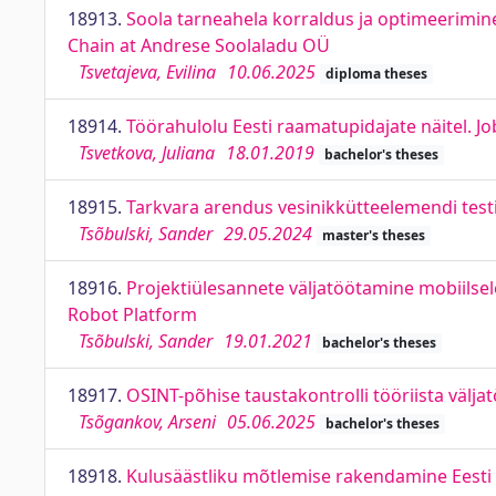
18913.
Soola tarneahela korraldus ja optimeerimin
Chain at Andrese Soolaladu OÜ
Tsvetajeva, Evilina
10.06.2025
diploma theses
18914.
Töörahulolu Eesti raamatupidajate näitel. Jo
Tsvetkova, Juliana
18.01.2019
bachelor's theses
18915.
Tarkvara arendus vesinikkütteelemendi test
Tsõbulski, Sander
29.05.2024
master's theses
18916.
Projektiülesannete väljatöötamine mobiilsel
Robot Platform
Tsõbulski, Sander
19.01.2021
bachelor's theses
18917.
OSINT-põhise taustakontrolli tööriista väl
Tsõgankov, Arseni
05.06.2025
bachelor's theses
18918.
Kulusäästliku mõtlemise rakendamine Eesti 