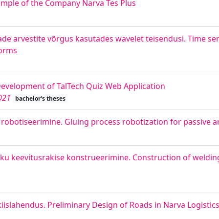
ample of the Company Narva Tes Plus
e arvestite võrgus kasutades wavelet teisendusi. Time ser
forms
evelopment of TalTech Quiz Web Application
021
bachelor's theses
i robotiseerimine. Gluing process robotization for passive 
ku keevitusrakise konstrueerimine. Construction of welding
kiislahendus. Preliminary Design of Roads in Narva Logistics