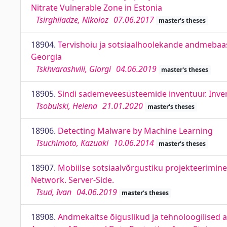
Nitrate Vulnerable Zone in Estonia
Tsirghiladze, Nikoloz
07.06.2017
master's theses
18904.
Tervishoiu ja sotsiaalhoolekande andmebaas
Georgia
Tskhvarashvili, Giorgi
04.06.2019
master's theses
18905.
Sindi sademeveesüsteemide inventuur. Inven
Tsobulski, Helena
21.01.2020
master's theses
18906.
Detecting Malware by Machine Learning
Tsuchimoto, Kazuaki
10.06.2014
master's theses
18907.
Mobiilse sotsiaalvõrgustiku projekteerimin
Network. Server-Side.
Tsud, Ivan
04.06.2019
master's theses
18908.
Andmekaitse õiguslikud ja tehnoloogilised as