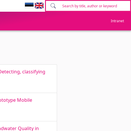
Intranet
etecting, classifying
rototype Mobile
ndwater Quality in