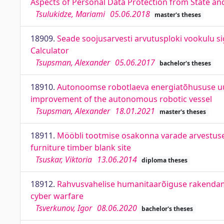
Aspects of Personal Data Protection from State and
Tsulukidze, Mariami
05.06.2018
master's theses
18909.
Seade soojusarvesti arvutusploki vookulu si
Calculator
Tsupsman, Alexander
05.06.2017
bachelor's theses
18910.
Autonoomse robotlaeva energiatõhususe uuri
improvement of the autonomous robotic vessel
Tsupsman, Alexander
18.01.2021
master's theses
18911.
Mööbli tootmise osakonna varade arvestus
furniture timber blank site
Tsuskar, Viktoria
13.06.2014
diploma theses
18912.
Rahvusvahelise humanitaarõiguse rakendamin
cyber warfare
Tsverkunov, Igor
08.06.2020
bachelor's theses