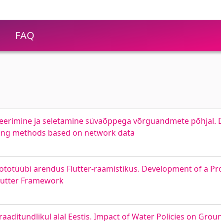
FAQ
seerimine ja seletamine süvaõppega võrguandmete põhjal. D
rning methods based on network data
rototüübi arendus Flutter-raamistikus. Development of a P
Flutter Framework
traaditundlikul alal Eestis. Impact of Water Policies on Grou