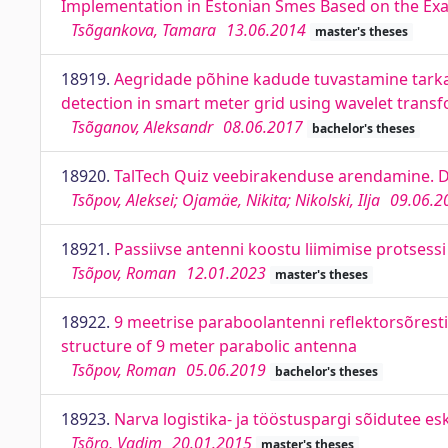
Implementation in Estonian Smes Based on the Ex
Tsõgankova, Tamara
13.06.2014
master's theses
18919.
Aegridade põhine kadude tuvastamine tarkad
detection in smart meter grid using wavelet trans
Tsõganov, Aleksandr
08.06.2017
bachelor's theses
18920.
TalTech Quiz veebirakenduse arendamine. D
Tsõpov, Aleksei; Ojamäe, Nikita; Nikolski, Ilja
09.06.2
18921.
Passiivse antenni koostu liimimise protsess
Tsõpov, Roman
12.01.2023
master's theses
18922.
9 meetrise paraboolantenni reflektorsõresti
structure of 9 meter parabolic antenna
Tsõpov, Roman
05.06.2019
bachelor's theses
18923.
Narva logistika- ja tööstuspargi sõidutee es
Tsõro, Vadim
20.01.2015
master's theses