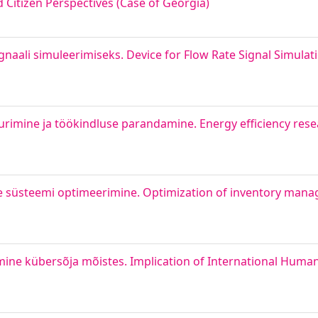
 Citizen Perspectives (Case of Georgia)
gnaali simuleerimiseks. Device for Flow Rate Signal Simulat
mine ja töökindluse parandamine. Energy efficiency resear
e süsteemi optimeerimine. Optimization of inventory man
e kübersõja mõistes. Implication of International Humanit