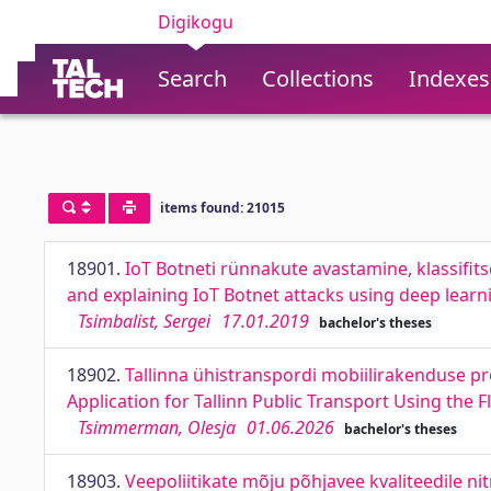
Digikogu
Search
Collections
Indexes
items found: 21015
18901.
IoT Botneti rünnakute avastamine, klassifit
and explaining IoT Botnet attacks using deep lea
Tsimbalist, Sergei
17.01.2019
bachelor's theses
18902.
Tallinna ühistranspordi mobiilirakenduse p
Application for Tallinn Public Transport Using the 
Tsimmerman, Olesja
01.06.2026
bachelor's theses
18903.
Veepoliitikate mõju põhjavee kvaliteedile ni