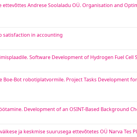
e ettevõttes Andrese Soolaladu OÜ. Organisation and Optimi
b satisfaction in accounting
imisplaadile. Software Development of Hydrogen Fuel Cell 
e Boe-Bot robotiplatvormile. Project Tasks Development fo
jatöötamine. Development of an OSINT-Based Background Ch
väikese ja keskmise suurusega ettevõtetes OÜ Narva Tes Plu