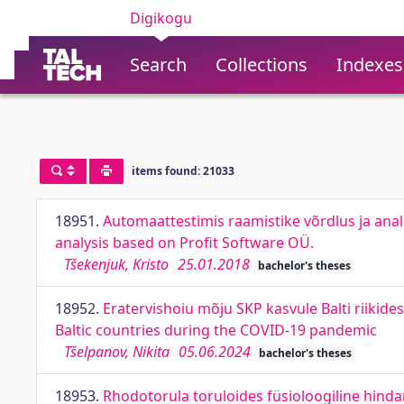
Digikogu
Search
Collections
Indexes
items found: 21033
18951.
Automaattestimis raamistike võrdlus ja ana
analysis based on Profit Software OÜ.
Tšekenjuk, Kristo
25.01.2018
bachelor's theses
18952.
Eratervishoiu mõju SKP kasvule Balti riikid
Baltic countries during the COVID-19 pandemic
Tšelpanov, Nikita
05.06.2024
bachelor's theses
18953.
Rhodotorula toruloides füsioloogiline hind