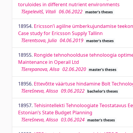
toruloides in different nutrient environments
Tšepelevitš, Vitali
06.06.2022
master's theses
18954.
Ericsson’i agiilne ümberkujundamise teekond
Case study for Ericsson Supply Tallinn
Tšerentsova, Julia
04.06.2019
master's theses
18955.
Rongide tehnohoolduse tehnoloogia optimeer
Maintenance in Operail Ltd
Tšerepanova, Alisa
02.06.2020
master's theses
18956.
Ettevõtte väärtuse hindamine Bolt Technolo
Tšerešneva, Alissa
09.06.2022
bachelor's theses
18957.
Tehisintellekti Tehnoloogiate Teostatavus Eest
Estonian’s State Budget Planning
Tšerešneva, Alissa
03.06.2024
master's theses