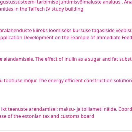
lgustussüsteemi tarbimise juhtimisvõimaluste analüüs . Anal
ies in the TalTech IV study building
lahenduste kiireks loomiseks kursuse tagasiside veebisüs
Application Development on the Example of Immediate Fee
se alandamisele. The effect of inulin as a sugar and fat subs
 tootluse mõjur. The energy efficient construction solution
ikt teenuste arendamisel: maksu- ja tolliameti näide. Coord
 case of the estonian tax and customs board