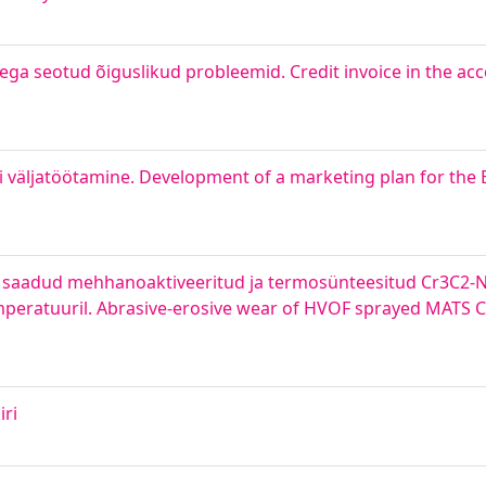
ga seotud õiguslikud probleemid. Credit invoice in the acc
väljatöötamine. Development of a marketing plan for the
el saadud mehhanoaktiveeritud ja termosünteesitud Cr3C2-N
mperatuuril. Abrasive-erosive wear of HVOF sprayed MATS 
iri