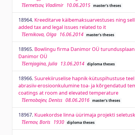
Tšernetsov, Vladimir
10.06.2015
master's theses
18964.
Kreeditarve käibemaksuarvestuses ning selle
added tax and legal issues related to it
Tšernikova, Olga
16.06.2014
master's theses
18965.
Bowlingu firma Danimor OÜ turundusplaani 
Danimor OÜ
Tšernjagina, Julia
13.06.2014
diploma theses
18966.
Suurekiiruselise hapnik-kütuspihustuse te
abrasiiv-erosioonkulumine toa- ja kõrgendatud te
coatings at room and elevated temperature
Tšernobajev, Deniss
08.06.2016
master's theses
18967.
Kuuekordse linna üürimaja projekti seletusk
Tšernov, Boris
1930
diploma theses