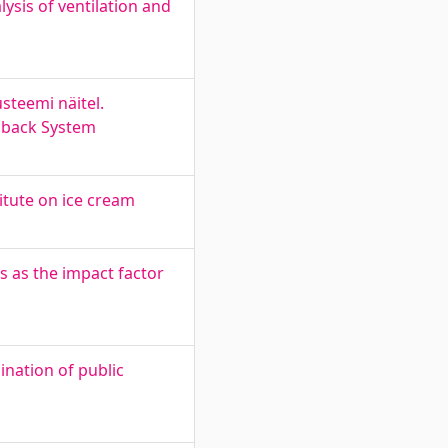
ysis of ventilation and
teemi näitel.
dback System
titute on ice cream
s as the impact factor
ination of public