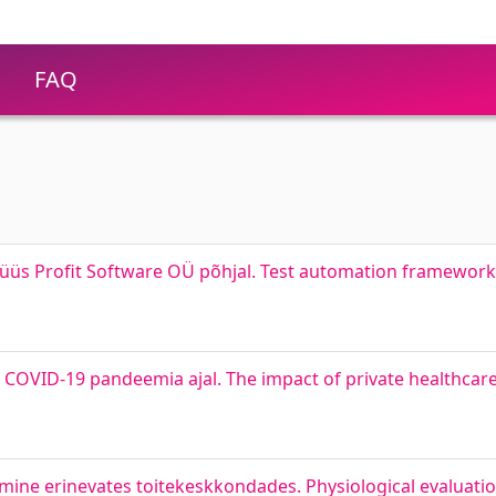
FAQ
lüüs Profit Software OÜ põhjal. Test automation framewor
es COVID-19 pandeemia ajal. The impact of private healthca
amine erinevates toitekeskkondades. Physiological evaluati