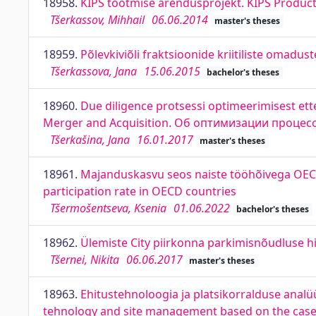
18958.
KIPS tootmise arendusprojekt. KIPS Produc
Tšerkassov, Mihhail
06.06.2014
master's theses
18959.
Põlevkiviõli fraktsioonide kriitiliste omadust
Tšerkassova, Jana
15.06.2015
bachelor's theses
18960.
Due diligence protsessi optimeerimisest ett
Merger and Acquisition. Об оптимизации проце
Tšerkašina, Jana
16.01.2017
master's theses
18961.
Majanduskasvu seos naiste tööhõivega OECD
participation rate in OECD countries
Tšermošentseva, Ksenia
01.06.2022
bachelor's theses
18962.
Ülemiste City piirkonna parkimisnõudluse 
Tšernei, Nikita
06.06.2017
master's theses
18963.
Ehitustehnoloogia ja platsikorralduse analüü
tehnology and site management based on the case st