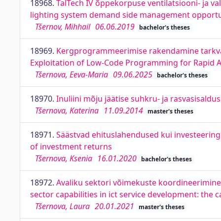
18968.
TalTech IV õppekorpuse ventilatsiooni- ja va
lighting system demand side management opportunit
Tšernov, Mihhail
06.06.2019
bachelor's theses
18969.
Kergprogrammeerimise rakendamine tarkvara
Exploitation of Low-Code Programming for Rapid 
Tšernova, Eeva-Maria
09.06.2025
bachelor's theses
18970.
Inuliini mõju jäätise suhkru- ja rasvasisaldu
Tšernova, Katerina
11.09.2014
master's theses
18971.
Säästvad ehituslahendused kui investeeringu
of investment returns
Tšernova, Ksenia
16.01.2020
bachelor's theses
18972.
Avaliku sektori võimekuste koordineerimine 
sector capabilities in ict service development: the
Tšernova, Laura
20.01.2021
master's theses