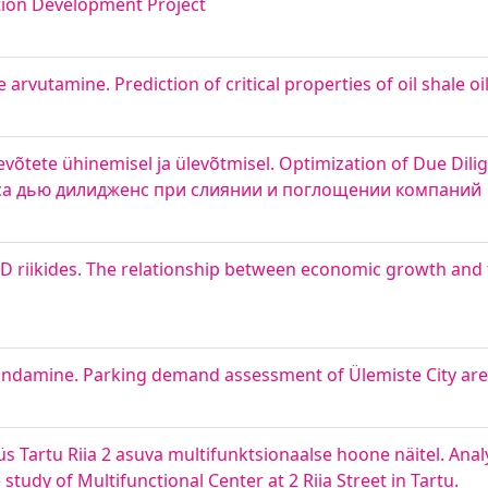
tion Development Project
e arvutamine. Prediction of critical properties of oil shale oi
evõtete ühinemisel ja ülevõtmisel. Optimization of Due Dilig
сса дью дилидженс при слиянии и поглощении компаний
 riikides. The relationship between economic growth and 
hindamine. Parking demand assessment of Ülemiste City ar
s Tartu Riia 2 asuva multifunktsionaalse hoone näitel. Analy
udy of Multifunctional Center at 2 Riia Street in Tartu.