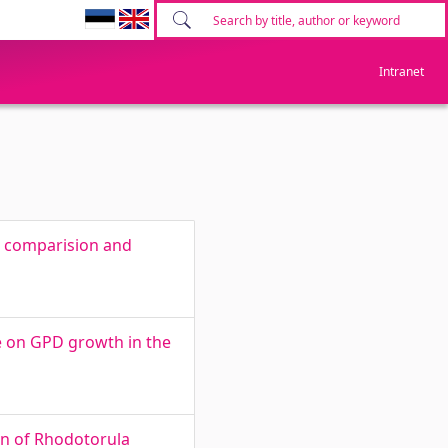
Intranet
k comparision and
re on GPD growth in the
on of Rhodotorula