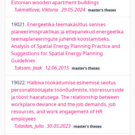
Estonian wooden apartment buildings
Tukmatšova, Viktoria
29.05.2024
master's theses
19021.
Energeetika teemakäsitlus senises
planeerimispraktikas ja ettepanekud energeetika
teemaplaneeringute juhendi koostamiseks.
Analysis of Spatial Energy Planning Practice and
Suggestions for Spatial Energy Planning
Guidelines
Tuksam, Jaak
12.06.2015
master's theses
19022.
Hälbiva töökäitumise esinemise seotus
personalitöötajate töönõudmiste, tööressursside
ja tööst haaratusega. The relationship between
workplace deviance and the job demands, job
resources, and work engagement of HR
employees
Tulaidan, Julia
30.05.2023
master's theses