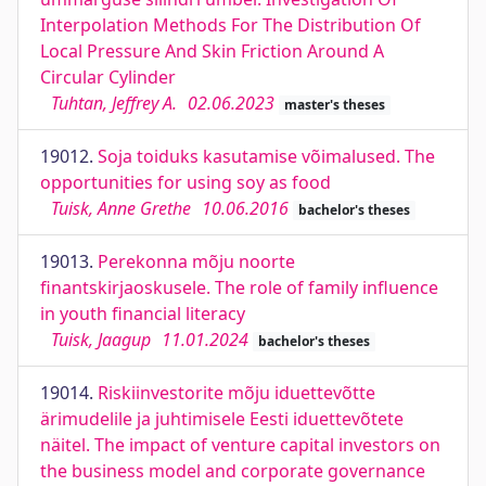
Interpolation Methods For The Distribution Of
Local Pressure And Skin Friction Around A
Circular Cylinder
Tuhtan, Jeffrey A.
02.06.2023
master's theses
19012.
Soja toiduks kasutamise võimalused. The
opportunities for using soy as food
Tuisk, Anne Grethe
10.06.2016
bachelor's theses
19013.
Perekonna mõju noorte
finantskirjaoskusele. The role of family influence
in youth financial literacy
Tuisk, Jaagup
11.01.2024
bachelor's theses
19014.
Riskiinvestorite mõju iduettevõtte
ärimudelile ja juhtimisele Eesti iduettevõtete
näitel. The impact of venture capital investors on
the business model and corporate governance