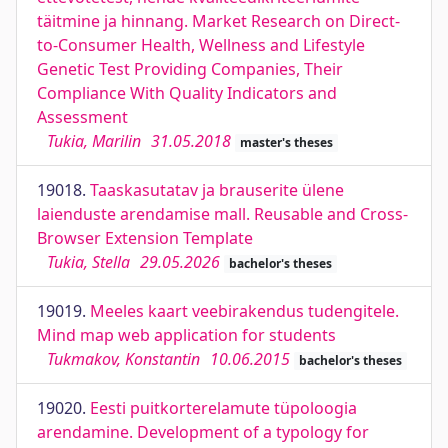
täitmine ja hinnang. Market Research on Direct-
to-Consumer Health, Wellness and Lifestyle
Genetic Test Providing Companies, Their
Compliance With Quality Indicators and
Assessment
Tukia, Marilin
31.05.2018
master's theses
19018.
Taaskasutatav ja brauserite ülene
laienduste arendamise mall. Reusable and Cross-
Browser Extension Template
Tukia, Stella
29.05.2026
bachelor's theses
19019.
Meeles kaart veebirakendus tudengitele.
Mind map web application for students
Tukmakov, Konstantin
10.06.2015
bachelor's theses
19020.
Eesti puitkorterelamute tüpoloogia
arendamine. Development of a typology for