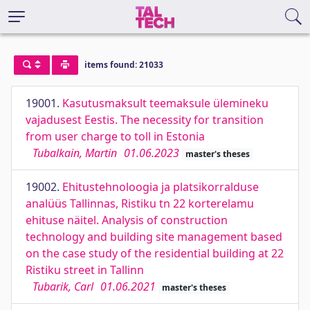
items found: 21033
19001.
Kasutusmaksult teemaksule ülemineku
vajadusest Eestis. The necessity for transition
from user charge to toll in Estonia
Tubalkain, Martin
01.06.2023
master's theses
19002.
Ehitustehnoloogia ja platsikorralduse
analüüs Tallinnas, Ristiku tn 22 korterelamu
ehituse näitel. Analysis of construction
technology and building site management based
on the case study of the residential building at 22
Ristiku street in Tallinn
Tubarik, Carl
01.06.2021
master's theses