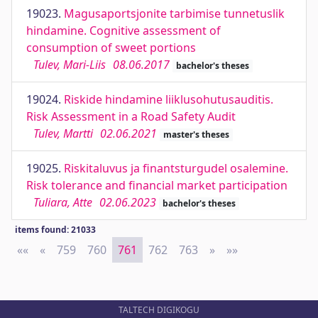
19023.
Magusaportsjonite tarbimise tunnetuslik
hindamine. Cognitive assessment of
consumption of sweet portions
Tulev, Mari-Liis
08.06.2017
bachelor's theses
19024.
Riskide hindamine liiklusohutusauditis.
Risk Assessment in a Road Safety Audit
Tulev, Martti
02.06.2021
master's theses
19025.
Riskitaluvus ja finantsturgudel osalemine.
Risk tolerance and financial market participation
Tuliara, Atte
02.06.2023
bachelor's theses
items found: 21033
««
First
«
Previous
759
760
761
762
763
»
Next
»»
Last
TALTECH DIGIKOGU