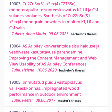
19003.
Cu2ZnSn(S1-xSex)4 (CZTSSe)
monoterapulbrite sünteeskasvatus KI, LiI ja CsI
sulades soolades. Synthesis of Cu2ZnSn(S1-
xSex)4 monograin powders in molten KI, LiI and
CsI salts
Tuberg, Anna Maria
09.06.2023
bachelor's theses
19004.
AS Äripäev konverentside sisu halduse ja
veebivaate kasutatavuse parendamine.
Improving the Content Management and Web
View Usability of AS Äripäev Conferences
Tubli, Helena
10.06.2020
bachelor's theses
19005.
Immutatud puidu vastupidavus
väliskeskkonnas. Impregnated wood
performance in outdoor environment
Tubli, Peeter
08.06.2017
master's theses