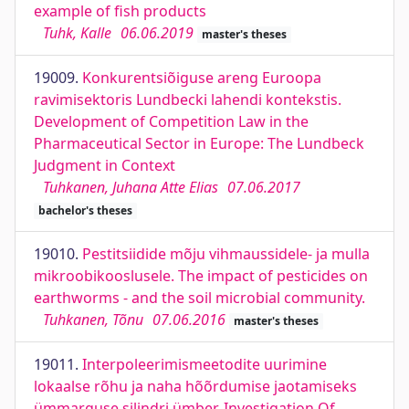
example of fish products
Tuhk, Kalle
06.06.2019
master's theses
19009.
Konkurentsiõiguse areng Euroopa
ravimisektoris Lundbecki lahendi kontekstis.
Development of Competition Law in the
Pharmaceutical Sector in Europe: The Lundbeck
Judgment in Context
Tuhkanen, Juhana Atte Elias
07.06.2017
bachelor's theses
19010.
Pestitsiidide mõju vihmaussidele- ja mulla
mikroobikooslusele. The impact of pesticides on
earthworms - and the soil microbial community.
Tuhkanen, Tõnu
07.06.2016
master's theses
19011.
Interpoleerimismeetodite uurimine
lokaalse rõhu ja naha hõõrdumise jaotamiseks
ümmarguse silindri ümber. Investigation Of