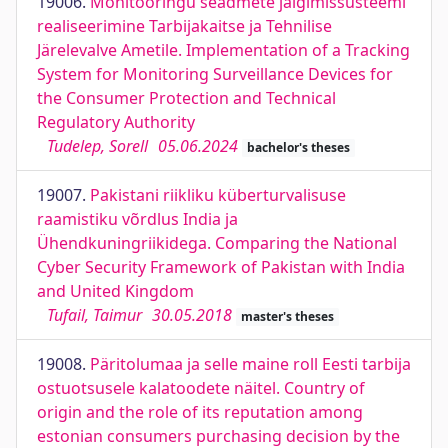
19006.
Monitooringu seadmete jälgimissüsteemi
realiseerimine Tarbijakaitse ja Tehnilise
Järelevalve Ametile. Implementation of a Tracking
System for Monitoring Surveillance Devices for
the Consumer Protection and Technical
Regulatory Authority
Tudelep, Sorell
05.06.2024
bachelor's theses
19007.
Pakistani riikliku küberturvalisuse
raamistiku võrdlus India ja
Ühendkuningriikidega. Comparing the National
Cyber Security Framework of Pakistan with India
and United Kingdom
Tufail, Taimur
30.05.2018
master's theses
19008.
Päritolumaa ja selle maine roll Eesti tarbija
ostuotsusele kalatoodete näitel. Country of
origin and the role of its reputation among
estonian consumers purchasing decision by the