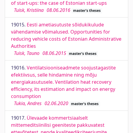
of start-ups: the case of Estonian start-ups
Tuisk, Kristiina
08.06.2016
master's theses
19015.
Eesti ametiasutuste sõidukikulude
vähendamise võimalused. Opportunities for
reducing vehicle costs of Estonian Administrative
Authorities
Tuisk, Tauno
08.06.2015
master's theses
19016.
Ventilatsiooniseadmete soojustagastite
efektiivsus, selle hindamine ning mõju
energiakasutusele. Ventilation heat recovery
efficiency, its estimation and impact on energy
consumption
Tukia, Andres
02.06.2020
master's theses
19017.
Ülevaade kommertsiaalselt
mittemeditsiinilisi geeniteste pakkuvatest
ettevõtetest, nende kvaliteedikriteeriumite