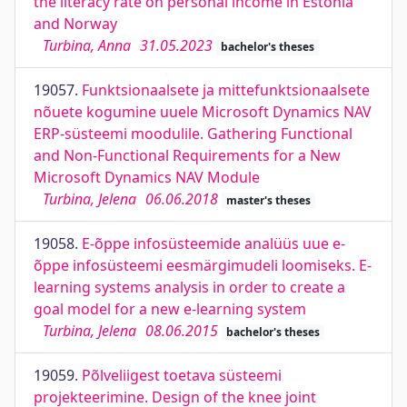
the literacy rate on personal income in Estonia
and Norway
Turbina, Anna
31.05.2023
bachelor's theses
19057.
Funktsionaalsete ja mittefunktsionaalsete
nõuete kogumine uuele Microsoft Dynamics NAV
ERP-süsteemi moodulile. Gathering Functional
and Non-Functional Requirements for a New
Microsoft Dynamics NAV Module
Turbina, Jelena
06.06.2018
master's theses
19058.
E-õppe infosüsteemide analüüs uue e-
õppe infosüsteemi eesmärgimudeli loomiseks. E-
learning systems analysis in order to create a
goal model for a new e-learning system
Turbina, Jelena
08.06.2015
bachelor's theses
19059.
Põlveliigest toetava süsteemi
projekteerimine. Design of the knee joint