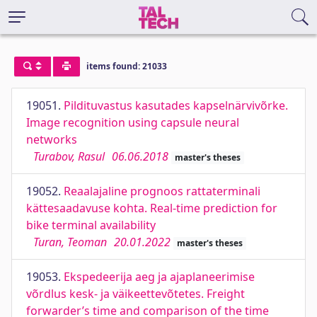
items found: 21033
19051.
Pildituvastus kasutades kapselnärvivõrke.
Image recognition using capsule neural
networks
Turabov, Rasul
06.06.2018
master's theses
19052.
Reaalajaline prognoos rattaterminali
kättesaadavuse kohta. Real-time prediction for
bike terminal availability
Turan, Teoman
20.01.2022
master's theses
19053.
Ekspedeerija aeg ja ajaplaneerimise
võrdlus kesk- ja väikeettevõtetes. Freight
forwarder’s time and comparison of the time