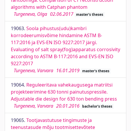
fantoomiga. Comparison of CT reconstruction
algorithms with Catphan phantom
Turgeneva, Olga
02.06.2017
master's theses
19063.
Soola pihustus(udu)kambri
korrodeerumisvõime hindamine ASTM B-
117:2016 ja EVS-EN ISO 9227:2017 järgi.
Evaluating of salt spray(fog)apparatus corrosivity
according to ASTM B-117:2016 and EVS-EN ISO
9227:2017
Turgeneva, Varvara
16.01.2019
master's theses
19064.
Reguleeritava vahekaugusega matriitsi
projekteerimine 630 tonni painutuspressile.
Adjustable die design for 630 ton bending press
Turgeneva, Varvara
20.01.2016
bachelor's theses
19065.
Tootjavastutuse tingimuste ja
teenustasude mõju tootmisettevõtete