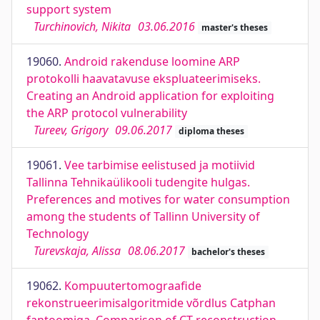
support system
Turchinovich, Nikita
03.06.2016
master's theses
19060.
Android rakenduse loomine ARP
protokolli haavatavuse ekspluateerimiseks.
Creating an Android application for exploiting
the ARP protocol vulnerability
Tureev, Grigory
09.06.2017
diploma theses
19061.
Vee tarbimise eelistused ja motiivid
Tallinna Tehnikaülikooli tudengite hulgas.
Preferences and motives for water consumption
among the students of Tallinn University of
Technology
Turevskaja, Alissa
08.06.2017
bachelor's theses
19062.
Kompuutertomograafide
rekonstrueerimisalgoritmide võrdlus Catphan