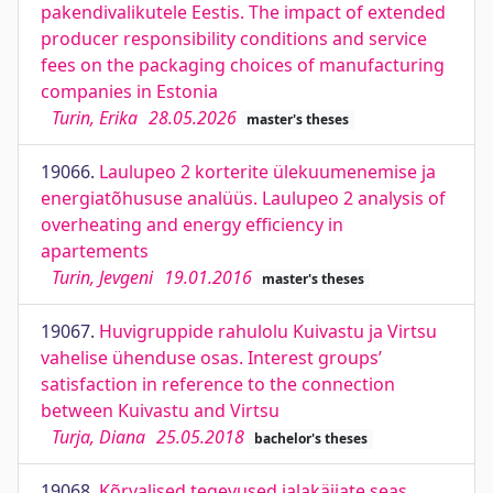
pakendivalikutele Eestis. The impact of extended
producer responsibility conditions and service
fees on the packaging choices of manufacturing
companies in Estonia
Turin, Erika
28.05.2026
master's theses
19066.
Laulupeo 2 korterite ülekuumenemise ja
energiatõhususe analüüs. Laulupeo 2 analysis of
overheating and energy efficiency in
apartements
Turin, Jevgeni
19.01.2016
master's theses
19067.
Huvigruppide rahulolu Kuivastu ja Virtsu
vahelise ühenduse osas. Interest groups’
satisfaction in reference to the connection
between Kuivastu and Virtsu
Turja, Diana
25.05.2018
bachelor's theses
19068.
Kõrvalised tegevused jalakäijate seas