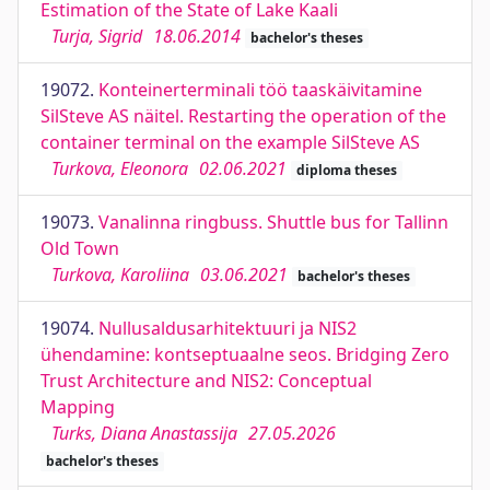
Estimation of the State of Lake Kaali
Turja, Sigrid
18.06.2014
bachelor's theses
19072.
Konteinerterminali töö taaskäivitamine
SilSteve AS näitel. Restarting the operation of the
container terminal on the example SilSteve AS
Turkova, Eleonora
02.06.2021
diploma theses
19073.
Vanalinna ringbuss. Shuttle bus for Tallinn
Old Town
Turkova, Karoliina
03.06.2021
bachelor's theses
19074.
Nullusaldusarhitektuuri ja NIS2
ühendamine: kontseptuaalne seos. Bridging Zero
Trust Architecture and NIS2: Conceptual
Mapping
Turks, Diana Anastassija
27.05.2026
bachelor's theses