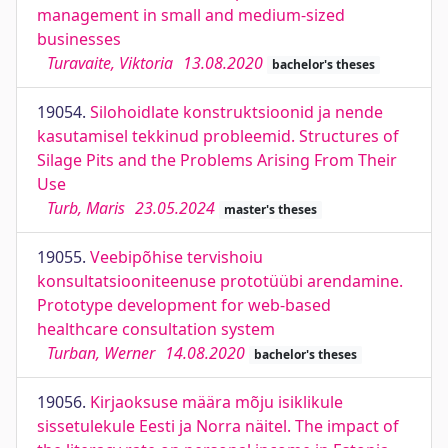
management in small and medium-sized
businesses
Turavaite, Viktoria
13.08.2020
bachelor's theses
19054.
Silohoidlate konstruktsioonid ja nende
kasutamisel tekkinud probleemid. Structures of
Silage Pits and the Problems Arising From Their
Use
Turb, Maris
23.05.2024
master's theses
19055.
Veebipõhise tervishoiu
konsultatsiooniteenuse prototüübi arendamine.
Prototype development for web-based
healthcare consultation system
Turban, Werner
14.08.2020
bachelor's theses
19056.
Kirjaoksuse määra mõju isiklikule
sissetulekule Eesti ja Norra näitel. The impact of