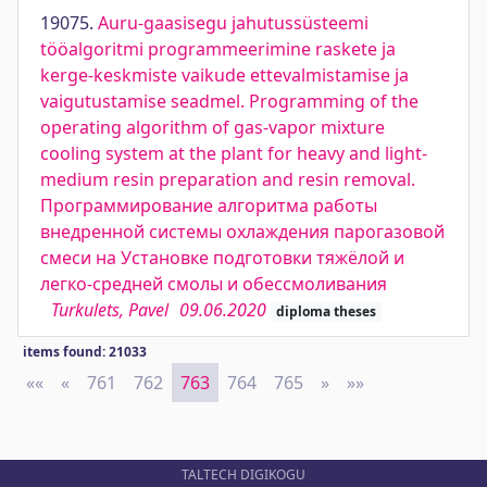
19075.
Auru-gaasisegu jahutussüsteemi
tööalgoritmi programmeerimine raskete ja
kerge-keskmiste vaikude ettevalmistamise ja
vaigutustamise seadmel. Programming of the
operating algorithm of gas-vapor mixture
cooling system at the plant for heavy and light-
medium resin preparation and resin removal.
Программирование алгоритма работы
внедренной системы охлаждения парогазовой
смеси на Установке подготовки тяжёлой и
легко-средней смолы и обессмоливания
Turkulets, Pavel
09.06.2020
diploma theses
items found: 21033
««
First
«
Previous
761
762
763
764
765
»
Next
»»
Last
TALTECH DIGIKOGU