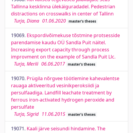
Tallinna kesklinna ülekäiguradadel. Pedestrian
distractions on crosswalks in center of Tallinn
Turja, Diana
01.06.2020
master's theses
19069.
Ekspordivõimekuse tõstmine protsesside
parendamise kaudu OÜ Sandla Puit näitel.
Increasing export capacity through process
improvment on the example of Sandla Puit Llc.
Turja, Merili
06.06.2017
master's theses
19070.
Prügila nõrgvee töötlemine kahevalentse
rauaga aktiveeritud vesinikperoksiidi ja
persulfaadiga. Landfill leachate treatment by
ferrous iron-activated hydrogen peroxide and
persulfate
Turja, Sigrid
11.06.2015
master's theses
19071.
Kaali järve seisundi hindamine. The