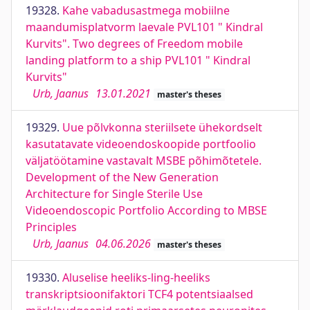
19328.
Kahe vabadusastmega mobiilne
maandumisplatvorm laevale PVL101 " Kindral
Kurvits". Two degrees of Freedom mobile
landing platform to a ship PVL101 " Kindral
Kurvits"
Urb, Jaanus
13.01.2021
master's theses
19329.
Uue põlvkonna steriilsete ühekordselt
kasutatavate videoendoskoopide portfoolio
väljatöötamine vastavalt MSBE põhimõtetele.
Development of the New Generation
Architecture for Single Sterile Use
Videoendoscopic Portfolio According to MBSE
Principles
Urb, Jaanus
04.06.2026
master's theses
19330.
Aluselise heeliks-ling-heeliks
transkriptsioonifaktori TCF4 potentsiaalsed