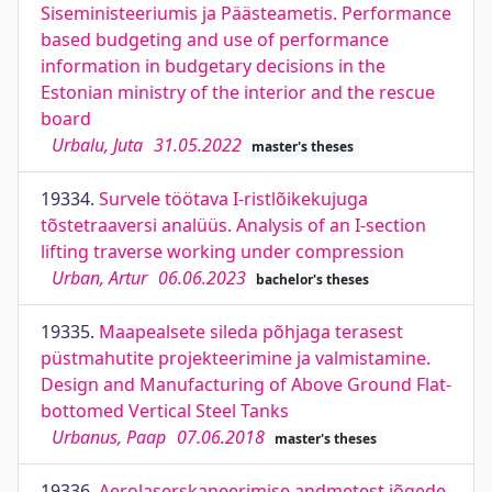
Siseministeeriumis ja Päästeametis. Performance
based budgeting and use of performance
information in budgetary decisions in the
Estonian ministry of the interior and the rescue
board
Urbalu, Juta
31.05.2022
master's theses
19334.
Survele töötava I-ristlõikekujuga
tõstetraaversi analüüs. Analysis of an I-section
lifting traverse working under compression
Urban, Artur
06.06.2023
bachelor's theses
19335.
Maapealsete sileda põhjaga terasest
püstmahutite projekteerimine ja valmistamine.
Design and Manufacturing of Above Ground Flat-
bottomed Vertical Steel Tanks
Urbanus, Paap
07.06.2018
master's theses
19336.
Aerolaserskaneerimise andmetest jõgede