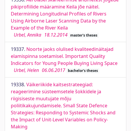
pikiprofiilide määramine Keila jõe näitel.
Determining Longitudinal Profiles of Rivers
Using Airborne Laser Scanning Data by the
Example of the River Keila
Urbel, Annika
18.12.2014
master's theses
19337.
Noorte jaoks olulised kvaliteedinäitajad
elamispinna soetamisel. Important Quality
Indicators for Young People Buying Living Space
Urbel, Helen
06.06.2017
bachelor's theses
19338.
Väikeriikide kaitsestrateegiad:
reageerimine süsteemsetele šokkidele ja
riigisiseste muutujate mõju
poliitikakujundamisele. Small State Defence
Strategies: Responding to Systemic Shocks and
the Impact of Unit-Level Variables on Policy-
Making