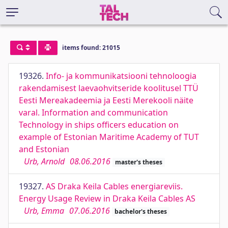
items found: 21015
19326.
Info- ja kommunikatsiooni tehnoloogia
rakendamisest laevaohvitseride koolitusel TTÜ
Eesti Mereakadeemia ja Eesti Merekooli näite
varal. Information and communication
Technology in ships officers education on
example of Estonian Maritime Academy of TUT
and Estonian
Urb, Arnold
08.06.2016
master's theses
19327.
AS Draka Keila Cables energiareviis.
Energy Usage Review in Draka Keila Cables AS
Urb, Emma
07.06.2016
bachelor's theses