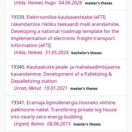
Urbla, Hannes Hugo
04.06.2026
master's theses
19339.
Elektroonilise kaubaveoteabe (eFTI)
rakendamise riikliku teekaardi malli arendamine.
Developing a national roadmap template for the
implementation of electronic freight transport
information (eFTI)
Urbla, Helena
31.05.2024
bachelor's theses
19340.
Kaubaaluste peale- ja mahalaadimisjaama
kavandamine. Development of a Palletizing &
Depalletizing station
Urcan, Mesut
19.01.2021
master's theses
19341.
Eramaja liginullenergia hooneks viimine
palkhoone näitel. Transfering private log house
into nearly-zero energy building
Urgard, Raimo
08.06.2015
master's theses