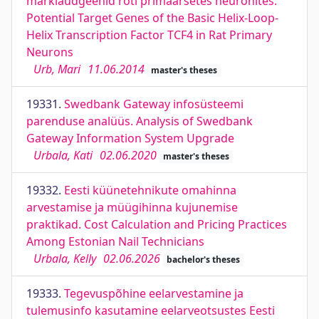
märklaudgeenid roti primaarsetes neuronites.
Potential Target Genes of the Basic Helix-Loop-
Helix Transcription Factor TCF4 in Rat Primary
Neurons
Urb, Mari
11.06.2014
master's theses
19331.
Swedbank Gateway infosüsteemi
parenduse analüüs. Analysis of Swedbank
Gateway Information System Upgrade
Urbala, Kati
02.06.2020
master's theses
19332.
Eesti küünetehnikute omahinna
arvestamise ja müügihinna kujunemise
praktikad. Cost Calculation and Pricing Practices
Among Estonian Nail Technicians
Urbala, Kelly
02.06.2026
bachelor's theses
19333.
Tegevuspõhine eelarvestamine ja
tulemusinfo kasutamine eelarveotsustes Eesti