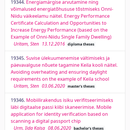
19344.
Energiamärgise arvutamine ning
võimalused energiatõhususe tõstmiseks Onni-
Niidu väikeelamu näitel. Energy Performance
Certificate Calculation and Opportunities to
Increase Energy Performance (based on the
Example of Onni-Niidu Single Family Dwelling)
Uritam, Sten
13.12.2016
diploma theses
19345.
Suvise ülekuumenemise vältimiseks ja
päevavalguse nõuete tagamine Keila kooli näitel.
Avoiding overheating and ensuring daylight
requirements on the example of Keila school
Uritam, Sten
03.06.2020
master's theses
19346.
Mobiilirakendus isiku verifitseerimiseks
läbi digitaalse passi kiibi skaneerimise. Mobile
application for identity verification based on
scanning a digital passport chip
Urm, Iida Kaisa
08.06.2020
bachelor's theses