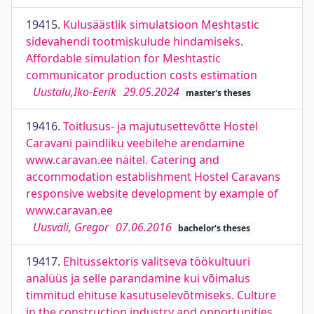
19415.
Kulusäästlik simulatsioon Meshtastic
sidevahendi tootmiskulude hindamiseks.
Affordable simulation for Meshtastic
communicator production costs estimation
Uustalu,Iko-Eerik
29.05.2024
master's theses
19416.
Toitlusus- ja majutusettevõtte Hostel
Caravani paindliku veebilehe arendamine
www.caravan.ee näitel. Catering and
accommodation establishment Hostel Caravans
responsive website development by example of
www.caravan.ee
Uusväli, Gregor
07.06.2016
bachelor's theses
19417.
Ehitussektoris valitseva töökultuuri
analüüs ja selle parandamine kui võimalus
timmitud ehituse kasutuselevõtmiseks. Culture
in the construction industry and opportunities