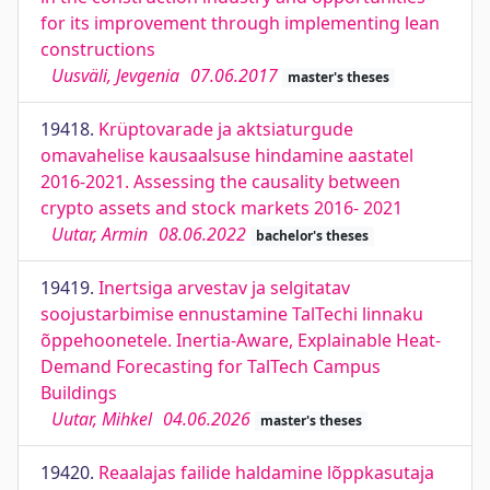
for its improvement through implementing lean
constructions
Uusväli, Jevgenia
07.06.2017
master's theses
19418.
Krüptovarade ja aktsiaturgude
omavahelise kausaalsuse hindamine aastatel
2016-2021. Assessing the causality between
crypto assets and stock markets 2016- 2021
Uutar, Armin
08.06.2022
bachelor's theses
19419.
Inertsiga arvestav ja selgitatav
soojustarbimise ennustamine TalTechi linnaku
õppehoonetele. Inertia-Aware, Explainable Heat-
Demand Forecasting for TalTech Campus
Buildings
Uutar, Mihkel
04.06.2026
master's theses
19420.
Reaalajas failide haldamine lõppkasutaja