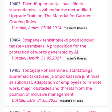
19403.
Täiendõppematerjal: baaslõigete
suurendamise ja vähendamise metoodikad.
Upgrade Training: The Material for Garment
Grading Rules
Uustallo, Agnes
05.06.2014
master's theses
19404.
Ettepanek tehisintellekti poolt loodud
teoste kaitsmiseks. A proposition for the
protection of works generated by AI
Uustalo, Henrik
31.05.2021
master's theses
19405.
Töötajate kohanemine distantstööga,
suuremad takistused ja ohud kaasava juhtimise
seisukohast. Adaptation of employees to remote
work, major obstacles and threats from the
position of inclusive management
Uustalu, Eero
31.05.2023
master's theses