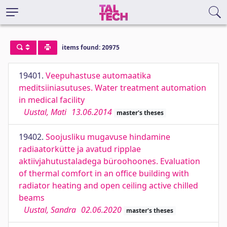
items found: 20975
19401.
Veepuhastuse automaatika
meditsiiniasutuses. Water treatment automation
in medical facility
Uustal, Mati
13.06.2014
master's theses
19402.
Soojusliku mugavuse hindamine
radiaatorkütte ja avatud ripplae
aktiivjahutustaladega büroohoones. Evaluation
of thermal comfort in an office building with
radiator heating and open ceiling active chilled
beams
Uustal, Sandra
02.06.2020
master's theses