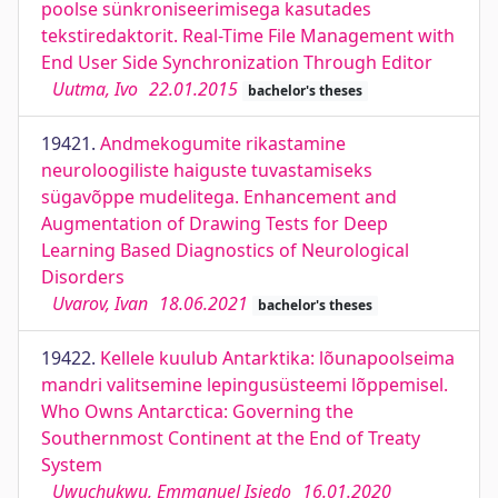
poolse sünkroniseerimisega kasutades
tekstiredaktorit. Real-Time File Management with
End User Side Synchronization Through Editor
Uutma, Ivo
22.01.2015
bachelor's theses
19421.
Andmekogumite rikastamine
neuroloogiliste haiguste tuvastamiseks
sügavõppe mudelitega. Enhancement and
Augmentation of Drawing Tests for Deep
Learning Based Diagnostics of Neurological
Disorders
Uvarov, Ivan
18.06.2021
bachelor's theses
19422.
Kellele kuulub Antarktika: lõunapoolseima
mandri valitsemine lepingusüsteemi lõppemisel.
Who Owns Antarctica: Governing the
Southernmost Continent at the End of Treaty
System
Uwuchukwu, Emmanuel Isiedo
16.01.2020