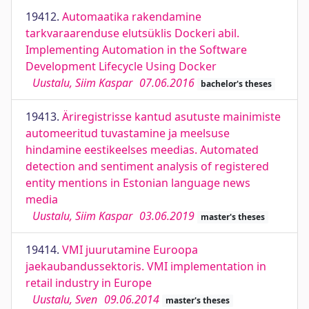
19412.
Automaatika rakendamine
tarkvaraarenduse elutsüklis Dockeri abil.
Implementing Automation in the Software
Development Lifecycle Using Docker
Uustalu, Siim Kaspar
07.06.2016
bachelor's theses
19413.
Äriregistrisse kantud asutuste mainimiste
automeeritud tuvastamine ja meelsuse
hindamine eestikeelses meedias. Automated
detection and sentiment analysis of registered
entity mentions in Estonian language news
media
Uustalu, Siim Kaspar
03.06.2019
master's theses
19414.
VMI juurutamine Euroopa
jaekaubandussektoris. VMI implementation in
retail industry in Europe
Uustalu, Sven
09.06.2014
master's theses