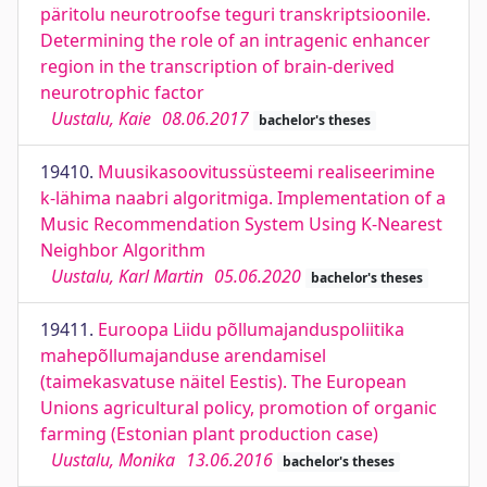
päritolu neurotroofse teguri transkriptsioonile.
Determining the role of an intragenic enhancer
region in the transcription of brain-derived
neurotrophic factor
Uustalu, Kaie
08.06.2017
bachelor's theses
19410.
Muusikasoovitussüsteemi realiseerimine
k-lähima naabri algoritmiga. Implementation of a
Music Recommendation System Using K-Nearest
Neighbor Algorithm
Uustalu, Karl Martin
05.06.2020
bachelor's theses
19411.
Euroopa Liidu põllumajanduspoliitika
mahepõllumajanduse arendamisel
(taimekasvatuse näitel Eestis). The European
Unions agricultural policy, promotion of organic
farming (Estonian plant production case)
Uustalu, Monika
13.06.2016
bachelor's theses