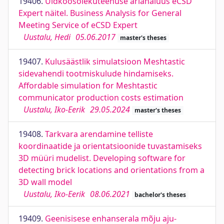
19406.
Üldkoosolekuteenuse ärianalüüs eCSD
Expert näitel. Business Analysis for General
Meeting Service of eCSD Expert
Uustalu, Hedi
05.06.2017
master's theses
19407.
Kulusäästlik simulatsioon Meshtastic
sidevahendi tootmiskulude hindamiseks.
Affordable simulation for Meshtastic
communicator production costs estimation
Uustalu, Iko-Eerik
29.05.2024
master's theses
19408.
Tarkvara arendamine telliste
koordinaatide ja orientatsioonide tuvastamiseks
3D müüri mudelist. Developing software for
detecting brick locations and orientations from a
3D wall model
Uustalu, Iko-Eerik
08.06.2021
bachelor's theses
19409.
Geenisisese enhanserala mõju aju-