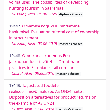
võimalused. The possibilities of developing
hunting tourism in Saaremaa
Uussaar, Rain
05.06.2025
diploma theses
19447.
Omamise kogukulu hindamine
hankimisel. Evaluation of total cost of ownership
in procurement
Uussalu, Elisa
03.06.2019
master's theses
19448.
Omnikanali kogemus Eesti
jaekaubandusettevõtetes. Omnichannel
practices in Estonian retail companies
Uustal, Alan
09.06.2016
master's theses
19449.
Tagastatud toodete
realiseerimisvõimalused AS ON24 näitel.
Disposition alternatives for product returns on
the example of AS ON24
Uustal, Alan
12.06.2014
bachelor's theses