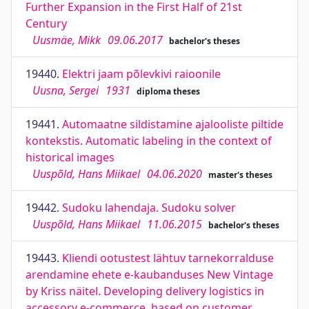
Further Expansion in the First Half of 21st
Century
Uusmäe, Mikk
09.06.2017
bachelor's theses
19440.
Elektri jaam põlevkivi raioonile
Uusna, Sergei
1931
diploma theses
19441.
Automaatne sildistamine ajalooliste piltide
kontekstis. Automatic labeling in the context of
historical images
Uuspõld, Hans Miikael
04.06.2020
master's theses
19442.
Sudoku lahendaja. Sudoku solver
Uuspõld, Hans Miikael
11.06.2015
bachelor's theses
19443.
Kliendi ootustest lähtuv tarnekorralduse
arendamine ehete e-kaubanduses New Vintage
by Kriss näitel. Developing delivery logistics in
accessory e-commerce, based on customer