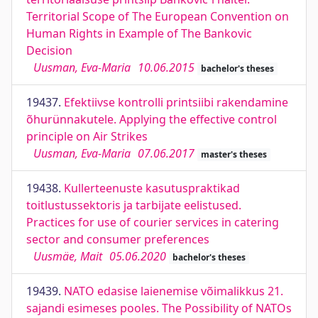
Territorial Scope of The European Convention on
Human Rights in Example of The Bankovic
Decision
Uusman, Eva-Maria
10.06.2015
bachelor's theses
19437.
Efektiivse kontrolli printsiibi rakendamine
õhurünnakutele. Applying the effective control
principle on Air Strikes
Uusman, Eva-Maria
07.06.2017
master's theses
19438.
Kullerteenuste kasutuspraktikad
toitlustussektoris ja tarbijate eelistused.
Practices for use of courier services in catering
sector and consumer preferences
Uusmäe, Mait
05.06.2020
bachelor's theses
19439.
NATO edasise laienemise võimalikkus 21.
sajandi esimeses pooles. The Possibility of NATOs