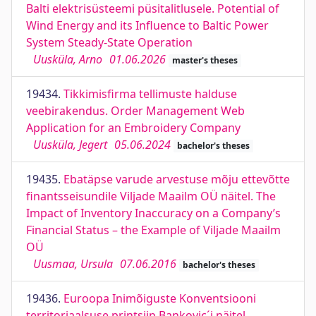
Balti elektrisüsteemi püsitalitlusele. Potential of
Wind Energy and its Influence to Baltic Power
System Steady-State Operation
Uusküla, Arno
01.06.2026
master's theses
19434.
Tikkimisfirma tellimuste halduse
veebirakendus. Order Management Web
Application for an Embroidery Company
Uusküla, Jegert
05.06.2024
bachelor's theses
19435.
Ebatäpse varude arvestuse mõju ettevõtte
finantsseisundile Viljade Maailm OÜ näitel. The
Impact of Inventory Inaccuracy on a Company’s
Financial Status – the Example of Viljade Maailm
OÜ
Uusmaa, Ursula
07.06.2016
bachelor's theses
19436.
Euroopa Inimõiguste Konventsiooni
territoriaalsuse printsiip Bankovic´i näitel.