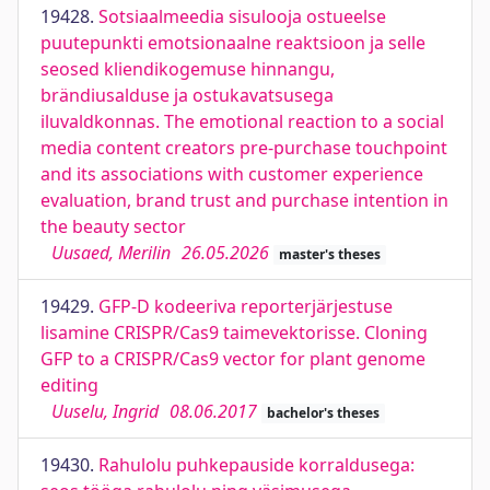
19428.
Sotsiaalmeedia sisulooja ostueelse
puutepunkti emotsionaalne reaktsioon ja selle
seosed kliendikogemuse hinnangu,
brändiusalduse ja ostukavatsusega
iluvaldkonnas. The emotional reaction to a social
media content creators pre-purchase touchpoint
and its associations with customer experience
evaluation, brand trust and purchase intention in
the beauty sector
Uusaed, Merilin
26.05.2026
master's theses
19429.
GFP-D kodeeriva reporterjärjestuse
lisamine CRISPR/Cas9 taimevektorisse. Cloning
GFP to a CRISPR/Cas9 vector for plant genome
editing
Uuselu, Ingrid
08.06.2017
bachelor's theses
19430.
Rahulolu puhkepauside korraldusega: