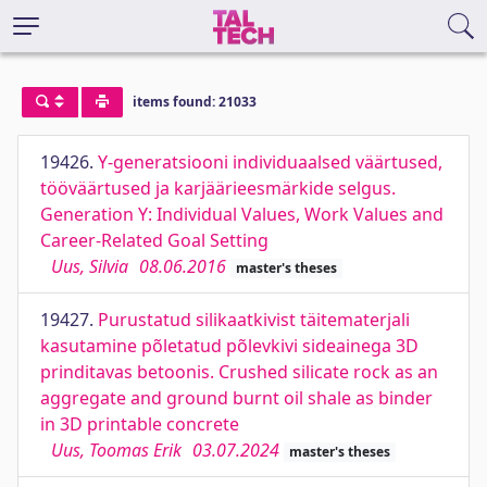
items found: 21033
19426.
Y-generatsiooni individuaalsed väärtused,
tööväärtused ja karjäärieesmärkide selgus.
Generation Y: Individual Values, Work Values and
Career-Related Goal Setting
Uus, Silvia
08.06.2016
master's theses
19427.
Purustatud silikaatkivist täitematerjali
kasutamine põletatud põlevkivi sideainega 3D
prinditavas betoonis. Crushed silicate rock as an
aggregate and ground burnt oil shale as binder
in 3D printable concrete
Uus, Toomas Erik
03.07.2024
master's theses