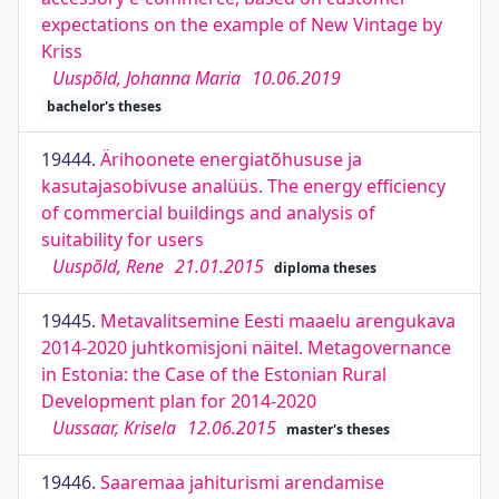
expectations on the example of New Vintage by
Kriss
Uuspõld, Johanna Maria
10.06.2019
bachelor's theses
19444.
Ärihoonete energiatõhususe ja
kasutajasobivuse analüüs. The energy efficiency
of commercial buildings and analysis of
suitability for users
Uuspõld, Rene
21.01.2015
diploma theses
19445.
Metavalitsemine Eesti maaelu arengukava
2014-2020 juhtkomisjoni näitel. Metagovernance
in Estonia: the Case of the Estonian Rural
Development plan for 2014-2020
Uussaar, Krisela
12.06.2015
master's theses
19446.
Saaremaa jahiturismi arendamise