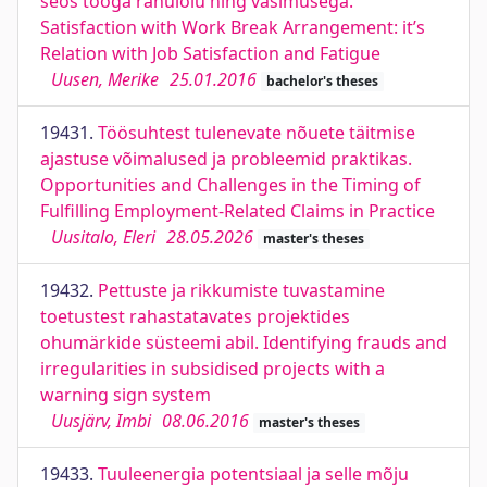
seos tööga rahulolu ning väsimusega.
Satisfaction with Work Break Arrangement: it’s
Relation with Job Satisfaction and Fatigue
Uusen, Merike
25.01.2016
bachelor's theses
19431.
Töösuhtest tulenevate nõuete täitmise
ajastuse võimalused ja probleemid praktikas.
Opportunities and Challenges in the Timing of
Fulfilling Employment-Related Claims in Practice
Uusitalo, Eleri
28.05.2026
master's theses
19432.
Pettuste ja rikkumiste tuvastamine
toetustest rahastatavates projektides
ohumärkide süsteemi abil. Identifying frauds and
irregularities in subsidised projects with a
warning sign system
Uusjärv, Imbi
08.06.2016
master's theses
19433.
Tuuleenergia potentsiaal ja selle mõju