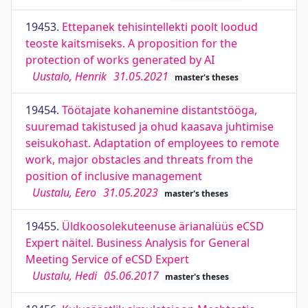
19453.
Ettepanek tehisintellekti poolt loodud
teoste kaitsmiseks. A proposition for the
protection of works generated by AI
Uustalo, Henrik
31.05.2021
master's theses
19454.
Töötajate kohanemine distantstööga,
suuremad takistused ja ohud kaasava juhtimise
seisukohast. Adaptation of employees to remote
work, major obstacles and threats from the
position of inclusive management
Uustalu, Eero
31.05.2023
master's theses
19455.
Üldkoosolekuteenuse ärianalüüs eCSD
Expert näitel. Business Analysis for General
Meeting Service of eCSD Expert
Uustalu, Hedi
05.06.2017
master's theses