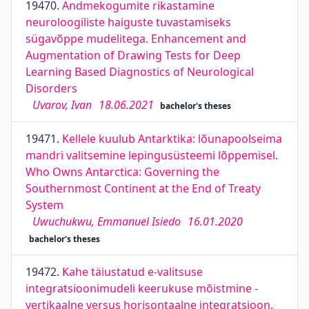
19470.
Andmekogumite rikastamine
neuroloogiliste haiguste tuvastamiseks
sügavõppe mudelitega. Enhancement and
Augmentation of Drawing Tests for Deep
Learning Based Diagnostics of Neurological
Disorders
Uvarov, Ivan
18.06.2021
bachelor's theses
19471.
Kellele kuulub Antarktika: lõunapoolseima
mandri valitsemine lepingusüsteemi lõppemisel.
Who Owns Antarctica: Governing the
Southernmost Continent at the End of Treaty
System
Uwuchukwu, Emmanuel Isiedo
16.01.2020
bachelor's theses
19472.
Kahe täiustatud e-valitsuse
integratsioonimudeli keerukuse mõistmine -
vertikaalne versus horisontaalne integratsioon.