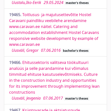
Uustalu,Iko-Eerik
29.05.2024
master's theses
19465.
Toitlusus- ja majutusettevõtte Hostel
Caravani paindliku veebilehe arendamine
www.caravan.ee näitel. Catering and
accommodation establishment Hostel Caravans
responsive website development by example of
www.caravan.ee
Uusväli, Gregor
07.06.2016
bachelor's theses
19466.
Ehitussektoris valitseva töökultuuri
analüüs ja selle parandamine kui võimalus
timmitud ehituse kasutuselevõtmiseks. Culture
in the construction industry and opportunities
for its improvement through implementing lean
constructions
Uusväli, Jevgenia
07.06.2017
master's theses
19467.
Krüptovarade ja aktsiaturgude