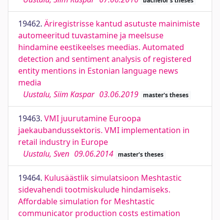
bachelor's theses
19462.
Äriregistrisse kantud asutuste mainimiste
automeeritud tuvastamine ja meelsuse
hindamine eestikeelses meedias. Automated
detection and sentiment analysis of registered
entity mentions in Estonian language news
media
Uustalu, Siim Kaspar
03.06.2019
master's theses
19463.
VMI juurutamine Euroopa
jaekaubandussektoris. VMI implementation in
retail industry in Europe
Uustalu, Sven
09.06.2014
master's theses
19464.
Kulusäästlik simulatsioon Meshtastic
sidevahendi tootmiskulude hindamiseks.
Affordable simulation for Meshtastic
communicator production costs estimation