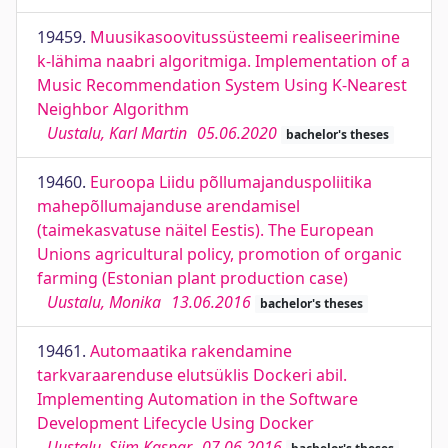
19459.
Muusikasoovitussüsteemi realiseerimine
k-lähima naabri algoritmiga. Implementation of a
Music Recommendation System Using K-Nearest
Neighbor Algorithm
Uustalu, Karl Martin
05.06.2020
bachelor's theses
19460.
Euroopa Liidu põllumajanduspoliitika
mahepõllumajanduse arendamisel
(taimekasvatuse näitel Eestis). The European
Unions agricultural policy, promotion of organic
farming (Estonian plant production case)
Uustalu, Monika
13.06.2016
bachelor's theses
19461.
Automaatika rakendamine
tarkvaraarenduse elutsüklis Dockeri abil.
Implementing Automation in the Software
Development Lifecycle Using Docker
Uustalu, Siim Kaspar
07.06.2016