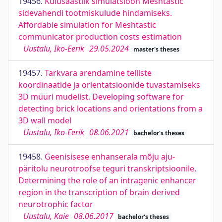
19456.
Kulusäästlik simulatsioon Meshtastic
sidevahendi tootmiskulude hindamiseks.
Affordable simulation for Meshtastic
communicator production costs estimation
Uustalu, Iko-Eerik
29.05.2024
master's theses
19457.
Tarkvara arendamine telliste
koordinaatide ja orientatsioonide tuvastamiseks
3D müüri mudelist. Developing software for
detecting brick locations and orientations from a
3D wall model
Uustalu, Iko-Eerik
08.06.2021
bachelor's theses
19458.
Geenisisese enhanserala mõju aju-
päritolu neurotroofse teguri transkriptsioonile.
Determining the role of an intragenic enhancer
region in the transcription of brain-derived
neurotrophic factor
Uustalu, Kaie
08.06.2017
bachelor's theses