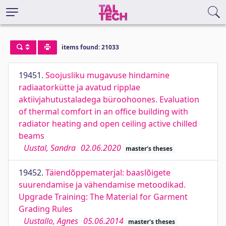
items found: 21033
19451.
Soojusliku mugavuse hindamine
radiaatorkütte ja avatud ripplae
aktiivjahutustaladega büroohoones. Evaluation
of thermal comfort in an office building with
radiator heating and open ceiling active chilled
beams
Uustal, Sandra
02.06.2020
master's theses
19452.
Täiendõppematerjal: baaslõigete
suurendamise ja vähendamise metoodikad.
Upgrade Training: The Material for Garment
Grading Rules
Uustallo, Agnes
05.06.2014
master's theses