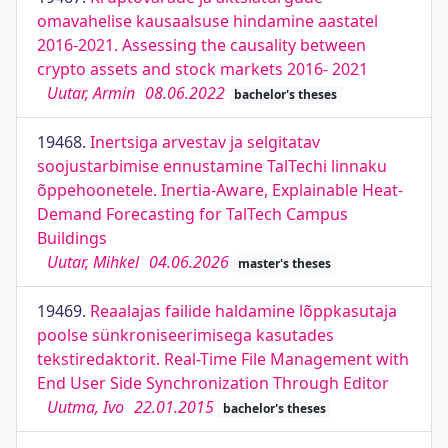
omavahelise kausaalsuse hindamine aastatel
2016-2021. Assessing the causality between
crypto assets and stock markets 2016- 2021
Uutar, Armin
08.06.2022
bachelor's theses
19468.
Inertsiga arvestav ja selgitatav
soojustarbimise ennustamine TalTechi linnaku
õppehoonetele. Inertia-Aware, Explainable Heat-
Demand Forecasting for TalTech Campus
Buildings
Uutar, Mihkel
04.06.2026
master's theses
19469.
Reaalajas failide haldamine lõppkasutaja
poolse sünkroniseerimisega kasutades
tekstiredaktorit. Real-Time File Management with
End User Side Synchronization Through Editor
Uutma, Ivo
22.01.2015
bachelor's theses