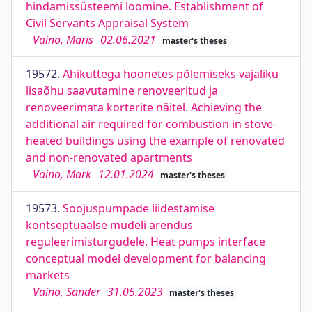
hindamissüsteemi loomine. Establishment of
Civil Servants Appraisal System
Vaino, Maris
02.06.2021
master's theses
19572.
Ahiküttega hoonetes põlemiseks vajaliku
lisaõhu saavutamine renoveeritud ja
renoveerimata korterite näitel. Achieving the
additional air required for combustion in stove-
heated buildings using the example of renovated
and non-renovated apartments
Vaino, Mark
12.01.2024
master's theses
19573.
Soojuspumpade liidestamise
kontseptuaalse mudeli arendus
reguleerimisturgudele. Heat pumps interface
conceptual model development for balancing
markets
Vaino, Sander
31.05.2023
master's theses