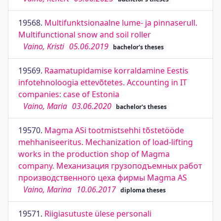
19568.
Multifunktsionaalne lume- ja pinnaserull.
Multifunctional snow and soil roller
Vaino, Kristi
05.06.2019
bachelor's theses
19569.
Raamatupidamise korraldamine Eestis
infotehnoloogia ettevõtetes. Accounting in IT
companies: case of Estonia
Vaino, Maria
03.06.2020
bachelor's theses
19570.
Magma ASi tootmistsehhi tõstetööde
mehhaniseeritus. Mechanization of load-lifting
works in the production shop of Magma
company. Механизация грузоподъемных работ
производственного цеха фирмы Magma AS
Vaino, Marina
10.06.2017
diploma theses
19571.
Riigiasutuste ülese personali