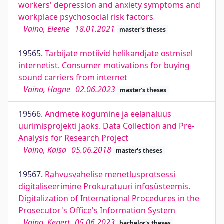
workers' depression and anxiety symptoms and
workplace psychosocial risk factors
Vaino, Eleene
18.01.2021
master's theses
19565.
Tarbijate motiivid helikandjate ostmisel
internetist. Consumer motivations for buying
sound carriers from internet
Vaino, Hagne
02.06.2023
master's theses
19566.
Andmete kogumine ja eelanalüüs
uurimisprojekti jaoks. Data Collection and Pre-
Analysis for Research Project
Vaino, Kaisa
05.06.2018
master's theses
19567.
Rahvusvahelise menetlusprotsessi
digitaliseerimine Prokuratuuri infosüsteemis.
Digitalization of International Procedures in the
Prosecutor's Office's Information System
Vaino, Kenert
05.06.2023
bachelor's theses