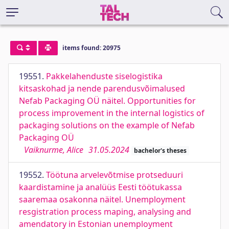
items found: 20975
19551.
Pakkelahenduste siselogistika
kitsaskohad ja nende parendusvõimalused
Nefab Packaging OÜ näitel. Opportunities for
process improvement in the internal logistics of
packaging solutions on the example of Nefab
Packaging OÜ
Vaiknurme, Alice
31.05.2024
bachelor's theses
19552.
Töötuna arvelevõtmise protseduuri
kaardistamine ja analüüs Eesti töötukassa
saaremaa osakonna näitel. Unemployment
resgistration process maping, analysing and
amendatory in Estonian unemployment