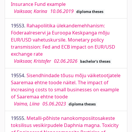
Insurance Fund example
Vaiksaar, Karina
10.06.2019
diploma theses
19553.
Rahapoliitika ülekandemehhanism:
Föderaalreservi ja Euroopa Keskpanga mõju
EUR/USD vahetuskursile. Monetary policy
transmission: Fed and ECB impact on EUR/USD
exchange rate
Vaiksaar, Kristofer
02.06.2026
bachelor's theses
19554.
Sisendhindade tõusu mõju väiketootjatele
Saaremaa ehtne toode näitel. The impact of
increasing costs to small businesses on example
of Saaremaa ehtne toode
Vaima, Liina
05.06.2023
diploma theses
19555.
Metalli-põhiste nanokomposiitosakeste
toksilisus vesikirpudele Daphnia magna. Toxicity