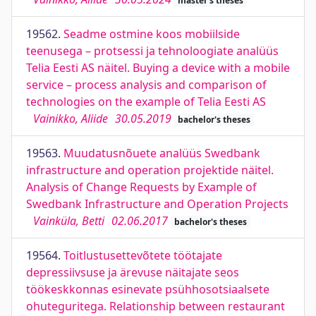
master's theses
19562.
Seadme ostmine koos mobiilside
teenusega – protsessi ja tehnoloogiate analüüs
Telia Eesti AS näitel. Buying a device with a mobile
service – process analysis and comparison of
technologies on the example of Telia Eesti AS
Vainikko, Aliide
30.05.2019
bachelor's theses
19563.
Muudatusnõuete analüüs Swedbank
infrastructure and operation projektide näitel.
Analysis of Change Requests by Example of
Swedbank Infrastructure and Operation Projects
Vainküla, Betti
02.06.2017
bachelor's theses
19564.
Toitlustusettevõtete töötajate
depressiivsuse ja ärevuse näitajate seos
töökeskkonnas esinevate psühhosotsiaalsete
ohuteguritega. Relationship between restaurant