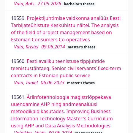
Vain, Ants
27.05.2026
bachelor's theses
19559.
Projektijuhtimise valdkonna analüüs Eesti
Tarbijateühistute Keskühistu näitel. The analysis
of the field of project management based on
Estonian Consumers Co-operatives
Vain, Kristel
09.06.2014
master's theses
19560.
Eesti avaliku teenistuse tippjuhtide
teenistustähtaeg. Senior civil servants`fixed-term
contracts in Estonian public service
Vain, Taniel
06.06.2023
master's theses
19561.
Äriinfotehnoloogia magistriõppekava
uuendamine AHP ning andmeanalüüsi
metoodikaid kasutades. Improving Business
Information Technology Master's Curriculum
using AHP and Data Analysis Methodologies
Vainikko, Aliide
30.05.2024