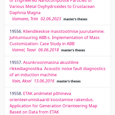
of Engineered Nanocomposite Particles of
Various Metal Oxyhydroxides to Crustacean
Daphnia Magna
Vaimann, Triin
02.06.2023
master's theses
19556.
Kliendikeskse masstootmise juurutamine:
Juhtumiuuring ABB-s. Implementation of Mass
Customization: Case Study in ABB
Vaimel, Taavi
06.06.2018
master's theses
19557.
Asünkroonmasina akustiline
rikkediagnostika. Acoustic noise fault diagnostics
of an induction machine
Vain, Aksel
13.06.2016
master's theses
19558.
ETAK andmetel põhineva
orienteerumiskaardi koostamise rakendus.
Application for Generation Orienteering Map
Based on Data from ETAK